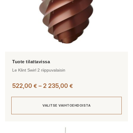
Le Klint Swirl 2 riippuvalaisin
Hintaluokka:
522,00
–
2 235,00
€
€
522,00 €
-
VALITSE VAIHTOEHDOISTA
2
235,00 €
Tällä
tuotteella