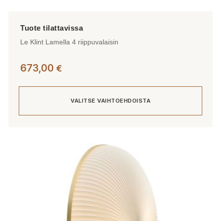
Le Klint Lamella 4 riippuvalaisin
673,00
€
VALITSE VAIHTOEHDOISTA
Tällä
tuotteella
on
useampi
muunnelma.
Voit
tehdä
valinnat