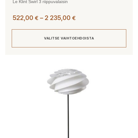
Le Klint Swirl 3 riippuvalaisin
Hintaluokka:
522,00
–
2 235,00
€
€
522,00 €
-
VALITSE VAIHTOEHDOISTA
2
235,00 €
Tällä
tuotteella
on
useampi
muunnelma.
Voit
tehdä
valinnat
tuotteen
sivulla.