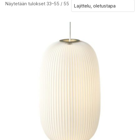
Näytetään tulokset 33–55 / 55