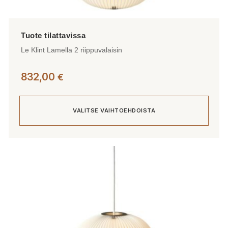
Le Klint Lamella 2 riippuvalaisin
832,00
€
VALITSE VAIHTOEHDOISTA
Tällä
tuotteella
on
useampi
muunnelma.
Voit
tehdä