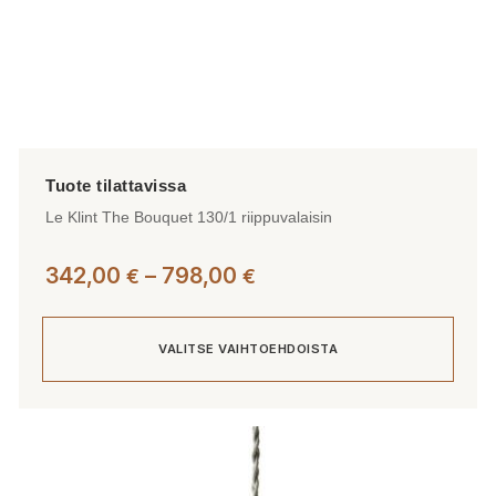
Le Klint The Bouquet 130/1 riippuvalaisin
Hintaluokka:
342,00
–
798,00
€
€
342,00 €
-
VALITSE VAIHTOEHDOISTA
798,00 €
Tällä
tuotteella
on