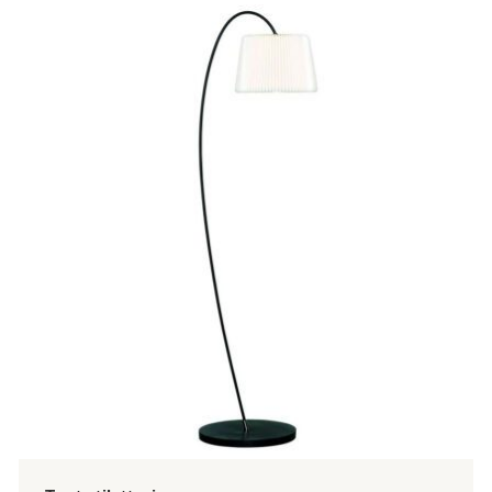
tuotteella
on
useampi
muunnelma.
Voit
tehdä
valinnat
tuotteen
sivulla.