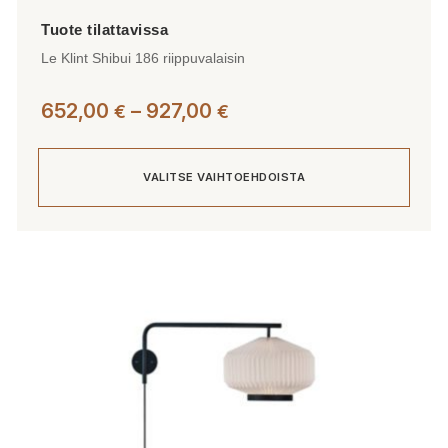
Le Klint Shibui 186 riippuvalaisin
Hintaluokka:
652,00
–
927,00
€
€
652,00 €
-
VALITSE VAIHTOEHDOISTA
927,00 €
Tällä
tuotteella
on
useampi
muunnelma.
Voit
tehdä
valinnat
tuotteen