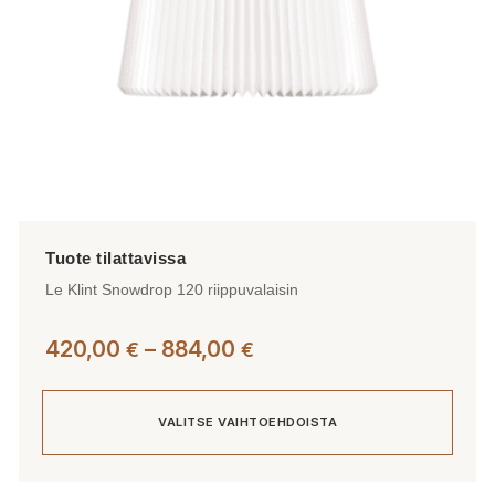
Le Klint Snowdrop 120 riippuvalaisin
Hintaluokka:
420,00
–
884,00
€
€
420,00 €
-
VALITSE VAIHTOEHDOISTA
884,00 €
Tällä