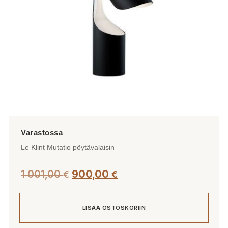
tuotteen
sivulla.
Le Klint Mutatio pöytävalaisin
Alkuperäinen
Nykyinen
1 001,00
900,00
€
€
hinta
hinta
oli:
on:
LISÄÄ OSTOSKORIIN
1
900,00 €.
001,00 €.