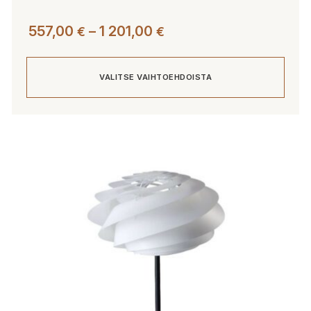
Hintaluokka:
557,00
–
1 201,00
€
€
557,00 €
-
VALITSE VAIHTOEHDOISTA
1
201,00 €
Tällä
tuotteella
on
useampi
muunnelma.
Voit
tehdä
valinnat
tuotteen
sivulla.