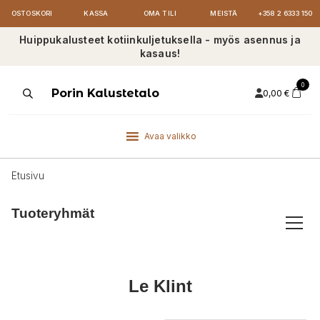
OSTOSKORI
KASSA
OMA TILI
MEISTÄ
+358 2 6333 150
Huippukalusteet kotiinkuljetuksella - myös asennus ja
kasaus!
0
Products
Porin Kalustetalo
0,00
€
search
Avaa valikko
Etusivu
Tuoteryhmät
Le Klint