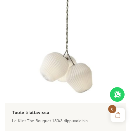
useampi
muunnelma.
Voit
tehdä
valinnat
tuotteen
sivulla.
0
Le Klint The Bouquet 130/3 riippuvalaisin