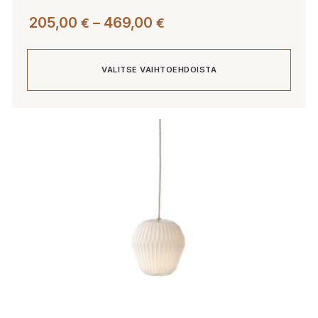
Hintaluokka:
205,00
–
469,00
€
€
205,00 €
-
VALITSE VAIHTOEHDOISTA
469,00 €
Tällä
tuotteella
on
useampi
muunnelma.
Voit
tehdä
valinnat
tuotteen
sivulla.