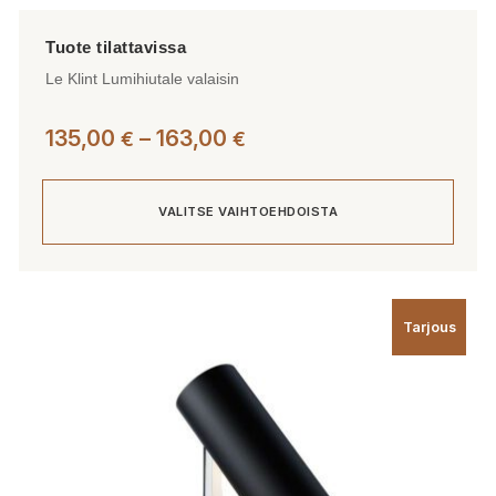
Le Klint Lumihiutale valaisin
Hintaluokka:
135,00
–
163,00
€
€
135,00 €
-
VALITSE VAIHTOEHDOISTA
163,00 €
Tällä
tuotteella
Tarjous
on
useampi
muunnelma.
Voit
tehdä
valinnat