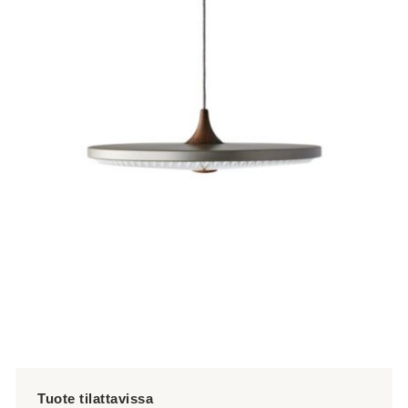
tuotteella
on
useampi
muunnelma.
Voit
tehdä
valinnat
tuotteen
sivulla.