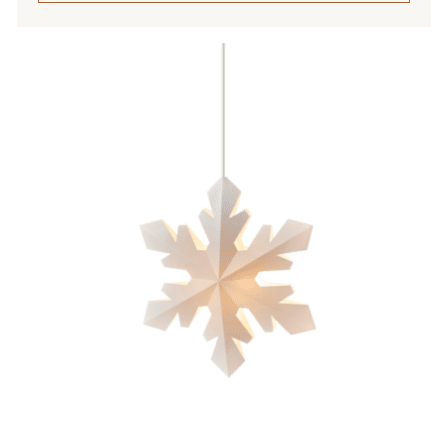
Tällä
tuotteella
on
useampi
muunnelma.
Voit
tehdä
valinnat
tuotteen
sivulla.