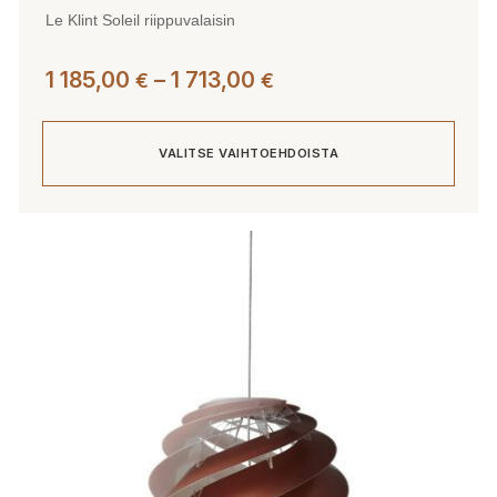
Le Klint Soleil riippuvalaisin
Hintaluokka:
1 185,00
–
1 713,00
€
€
1
185,00 €
VALITSE VAIHTOEHDOISTA
-
1
713,00 €
Tällä
tuotteella
on
useampi
muunnelma.
Voit
tehdä
valinnat
tuotteen
sivulla.