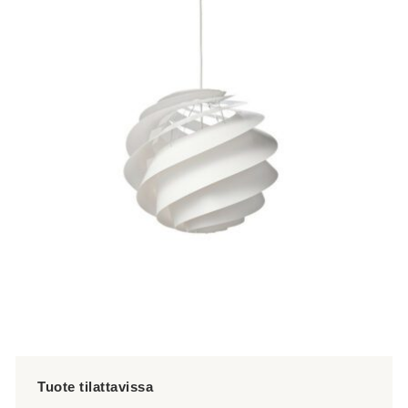
on
useampi
muunnelma.
Voit
tehdä
valinnat
tuotteen
sivulla.