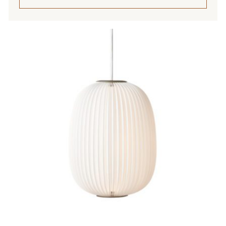
Tällä
tuotteella
on
useampi
muunnelma.
Voit
tehdä
valinnat
tuotteen
sivulla.