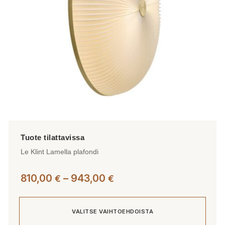
tuotteen
sivulla.
Le Klint Lamella plafondi
Hintaluokka:
810,00
–
943,00
€
€
810,00 €
-
VALITSE VAIHTOEHDOISTA
943,00 €