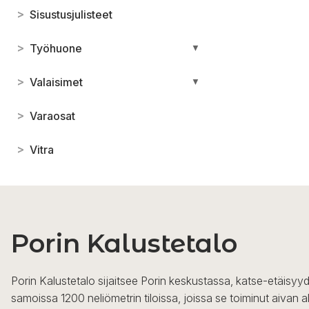
>
Sisustusjulisteet
>
Työhuone
▼
>
Valaisimet
▼
>
Varaosat
>
Vitra
Porin Kalustetalo
Porin Kalustetalo sijaitsee Porin keskustassa, katse-etäisyyd
samoissa 1200 neliömetrin tiloissa, joissa se toiminut aivan a