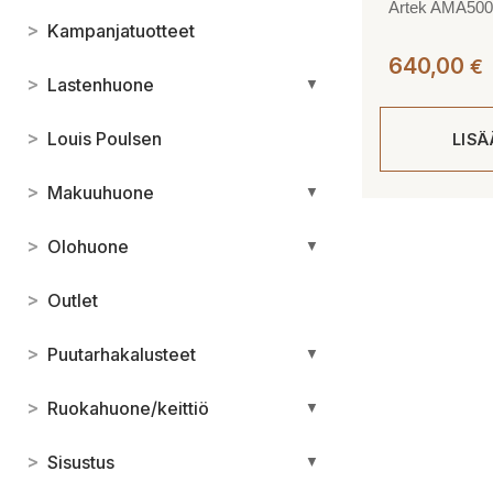
Artek AMA500 r
>
Kampanjatuotteet
640,00
€
>
Lastenhuone
▼
>
Louis Poulsen
LIS
>
Makuuhuone
▼
>
Olohuone
▼
>
Outlet
>
Puutarhakalusteet
▼
>
Ruokahuone/keittiö
▼
>
Sisustus
▼