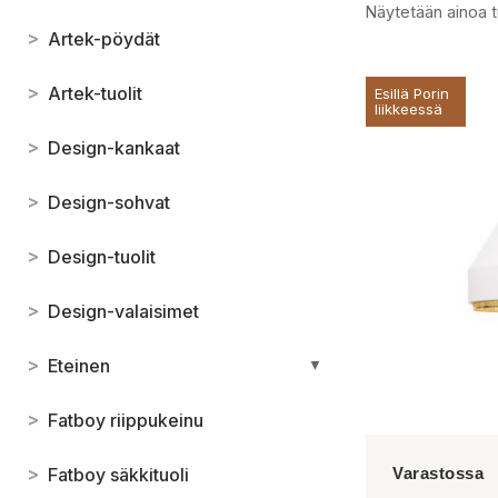
Näytetään ainoa t
>
Artek-pöydät
>
Artek-tuolit
Esillä Porin
liikkeessä
>
Design-kankaat
>
Design-sohvat
>
Design-tuolit
>
Design-valaisimet
>
Eteinen
▼
>
Fatboy riippukeinu
>
Fatboy säkkituoli