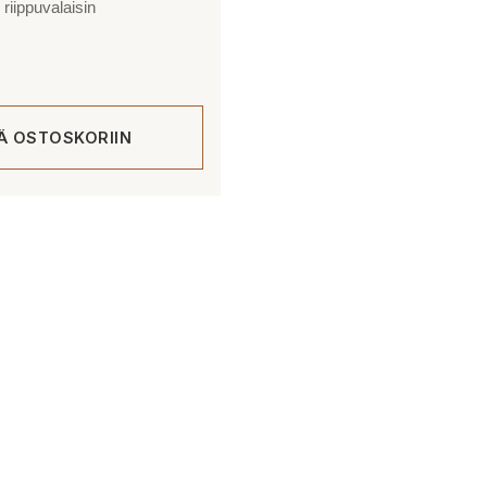
iippuvalaisin
ÄÄ OSTOSKORIIN