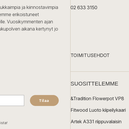
dukkaimpia ja kiinnostavimpia
02 633 3150
Olemme erikoistuneet
iselle. Vuosikymmenten ajan
ukupolven aikana kertynyt jo
TOIMITUSEHDOT
SUOSITTELEMME
&Tradition Flowerpot VP8
Tilaa
Fitwood Luoto kiipeilykaari
Artek A331 riippuvalaisin
ista!