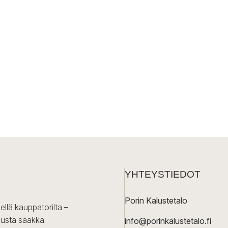
YHTEYSTIEDOT
Porin Kalustetalo
ellä kauppatorilta –
lusta saakka.
info@porinkalustetalo.fi