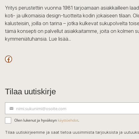
Yritys perustettiin vuonna 1981 tarjoamaan asiakkailleen laa
koti- ja ulkomaisia design-tuotteita kodin jokaiseen tilaan. 
kalusteisiin, joilla on tarina – jotka kulkevat sukupolvelta to
tämä konsepti on palvellut asiakkaitamme, joita on kolmen s
kymmeniätuhansia.
Lue lisää...
Facebook
Tilaa uutiskirje
nimi.sukunimi@osoite.com
S
ä
Olen lukenut ja hyväksyn
käyttöehdot
.
h
k
Tilaa uutiskirjeemme ja saat tietoa uusimmista tarjouksista ja uutuuks
ö