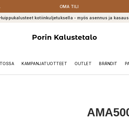
A
OMA TILI
Huippukalusteet kotiinkuljetuksella - myös asennus ja kasaus
Porin Kalustetalo
TOSSA
KAMPANJATUOTTEET
OUTLET
BRÄNDIT
P
AMA50