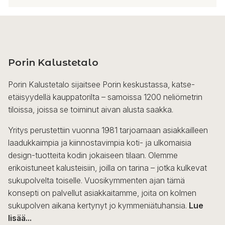
Tällä
tuotteella
on
useampi
Porin Kalustetalo
muunnelma.
Voit
Porin Kalustetalo sijaitsee Porin keskustassa, katse-
tehdä
etäisyydellä kauppatorilta – samoissa 1200 neliömetrin
valinnat
tiloissa, joissa se toiminut aivan alusta saakka.
tuotteen
sivulla.
Yritys perustettiin vuonna 1981 tarjoamaan asiakkailleen
laadukkaimpia ja kiinnostavimpia koti- ja ulkomaisia
design-tuotteita kodin jokaiseen tilaan. Olemme
erikoistuneet kalusteisiin, joilla on tarina – jotka kulkevat
sukupolvelta toiselle. Vuosikymmenten ajan tämä
konsepti on palvellut asiakkaitamme, joita on kolmen
sukupolven aikana kertynyt jo kymmeniätuhansia.
Lue
lisää...