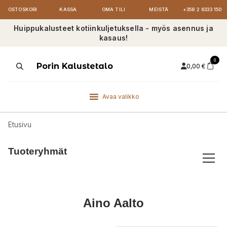
OSTOSKORI
KASSA
OMA TILI
MEISTÄ
+358 2 6333 150
Huippukalusteet kotiinkuljetuksella - myös asennus ja
kasaus!
0
Products
Porin Kalustetalo
0,00
€
search
Avaa valikko
Etusivu
Tuoteryhmät
Aino Aalto