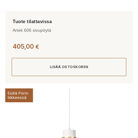
Artek 606 sivupöytä
405,00
€
LISÄÄ OSTOSKORIIN
Esillä Porin
liikkeessä