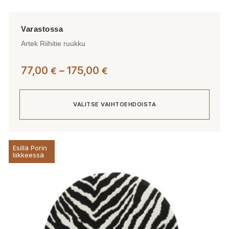
Artek Riihitie ruukku
Hintaluokka:
77,00
–
175,00
€
€
77,00 €
-
VALITSE VAIHTOEHDOISTA
175,00 €
Tällä
Esillä Porin
tuotteella
liikkeessä
on
useampi
muunnelma.
Voit
tehdä
valinnat