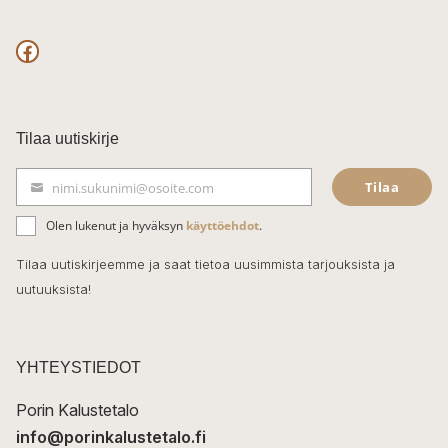
F
a
c
Tilaa uutiskirje
e
Tilaa
nimi.sukunimi@osoite.com
b
S
ä
o
Olen lukenut ja hyväksyn
käyttöehdot
.
h
k
o
Tilaa uutiskirjeemme ja saat tietoa uusimmista tarjouksista ja
ö
uutuuksista!
k
p
o
s
t
YHTEYSTIEDOT
i
Porin Kalustetalo
info@porinkalustetalo.fi