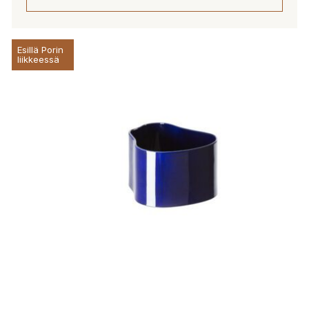
Esillä Porin
liikkeessä