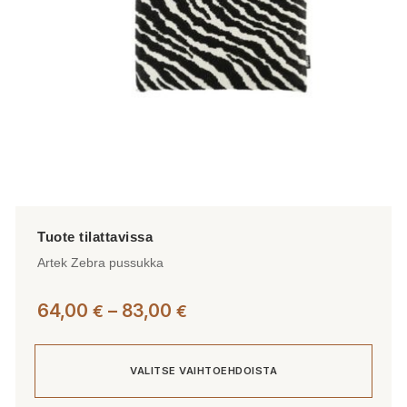
Artek Zebra pussukka
Hintaluokka:
64,00
–
83,00
€
€
64,00 €
-
VALITSE VAIHTOEHDOISTA
83,00 €