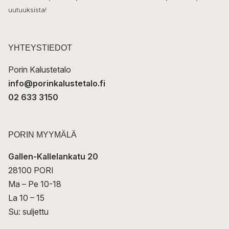
ö
uutuuksista!
k
p
o
s
t
YHTEYSTIEDOT
i
Porin Kalustetalo
info@porinkalustetalo.fi
02 633 3150
PORIN MYYMÄLÄ
Gallen-Kallelankatu 20
28100 PORI
Ma – Pe 10-18
La 10 – 15
Su: suljettu