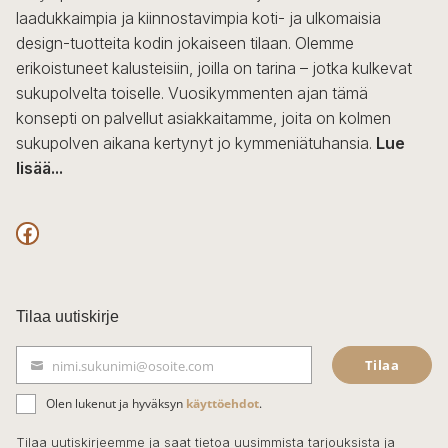
laadukkaimpia ja kiinnostavimpia koti- ja ulkomaisia
design-tuotteita kodin jokaiseen tilaan. Olemme
erikoistuneet kalusteisiin, joilla on tarina – jotka kulkevat
sukupolvelta toiselle. Vuosikymmenten ajan tämä
konsepti on palvellut asiakkaitamme, joita on kolmen
sukupolven aikana kertynyt jo kymmeniätuhansia.
Lue
lisää...
F
a
c
Tilaa uutiskirje
e
Tilaa
nimi.sukunimi@osoite.com
S
b
ä
Olen lukenut ja hyväksyn
käyttöehdot
.
o
h
k
o
Tilaa uutiskirjeemme ja saat tietoa uusimmista tarjouksista ja