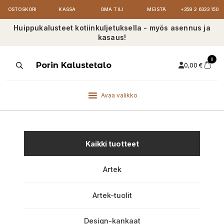
OSTOSKORI
KASSA
OMA TILI
MEISTÄ
+358 2 6333 150
Huippukalusteet kotiinkuljetuksella - myös asennus ja
kasaus!
0
Products
Porin Kalustetalo
0,00
€
search
Avaa valikko
Kaikki tuotteet
Artek
Artek-tuolit
Design-kankaat