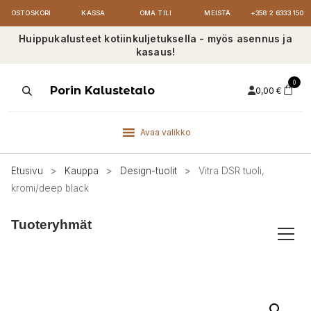
OSTOSKORI
KASSA
OMA TILI
MEISTÄ
+358 2 6333 150
Huippukalusteet kotiinkuljetuksella - myös asennus ja
kasaus!
0
Products
Porin Kalustetalo
0,00
€
search
Avaa valikko
Etusivu
>
Kauppa
>
Design-tuolit
>
Vitra DSR tuoli,
kromi/deep black
Tuoteryhmät