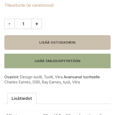
Tilaustuote (ei varastossa)
-
+
Vitra
DSR
tuoli,
kromi/deep
LISÄÄ OSTOSKORIIN
black
määrä
LISÄÄ TARJOUSPYYNTÖÖN
Osastot:
Design-tuolit
,
Tuolit
,
Vitra
Avainsanat tuotteelle
Charles Eames
,
DSR
,
Ray Eames
,
tuoli
,
Vitra
Lisätiedot