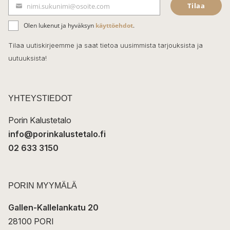
Tilaa
nimi.sukunimi@osoite.com
b
S
ä
o
Olen lukenut ja hyväksyn
käyttöehdot
.
h
k
o
Tilaa uutiskirjeemme ja saat tietoa uusimmista tarjouksista ja
ö
uutuuksista!
k
p
o
s
t
YHTEYSTIEDOT
i
Porin Kalustetalo
info@porinkalustetalo.fi
02 633 3150
PORIN MYYMÄLÄ
Gallen-Kallelankatu 20
28100 PORI