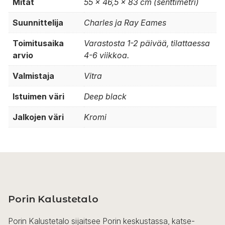
Mitat
55 × 46,5 × 83 cm (senttimetri)
Suunnittelija
Charles ja Ray Eames
Toimitusaika
Varastosta 1-2 päivää, tilattaessa
arvio
4-6 viikkoa.
Valmistaja
Vitra
Istuimen väri
Deep black
Jalkojen väri
Kromi
Porin Kalustetalo
Porin Kalustetalo sijaitsee Porin keskustassa, katse-