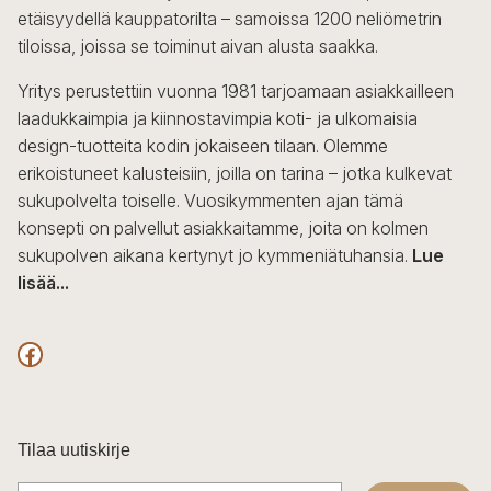
etäisyydellä kauppatorilta – samoissa 1200 neliömetrin
tiloissa, joissa se toiminut aivan alusta saakka.
Yritys perustettiin vuonna 1981 tarjoamaan asiakkailleen
laadukkaimpia ja kiinnostavimpia koti- ja ulkomaisia
design-tuotteita kodin jokaiseen tilaan. Olemme
erikoistuneet kalusteisiin, joilla on tarina – jotka kulkevat
sukupolvelta toiselle. Vuosikymmenten ajan tämä
konsepti on palvellut asiakkaitamme, joita on kolmen
sukupolven aikana kertynyt jo kymmeniätuhansia.
Lue
lisää...
F
a
c
Tilaa uutiskirje
e