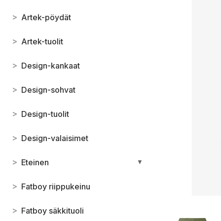
>
Artek-pöydät
>
Artek-tuolit
>
Design-kankaat
>
Design-sohvat
>
Design-tuolit
>
Design-valaisimet
>
Eteinen
▼
>
Fatboy riippukeinu
>
Fatboy säkkituoli