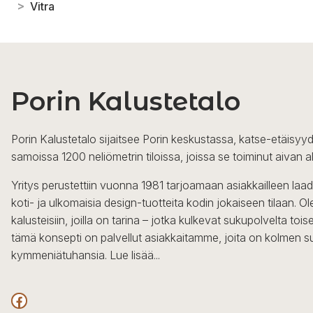
>
Vitra
Porin Kalustetalo
Porin Kalustetalo sijaitsee Porin keskustassa, katse-etäisyyd
samoissa 1200 neliömetrin tiloissa, joissa se toiminut aivan a
Yritys perustettiin vuonna 1981 tarjoamaan asiakkailleen laa
koti- ja ulkomaisia design-tuotteita kodin jokaiseen tilaan. 
kalusteisiin, joilla on tarina – jotka kulkevat sukupolvelta to
tämä konsepti on palvellut asiakkaitamme, joita on kolmen s
kymmeniätuhansia.
Lue lisää...
Facebook