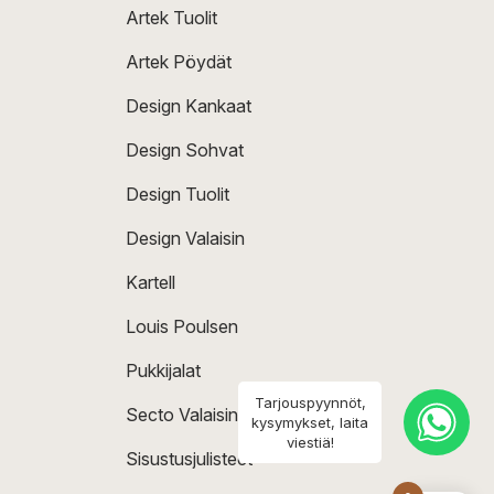
Artek Tuolit
Artek Pöydät
Design Kankaat
Design Sohvat
Design Tuolit
Design Valaisin
Kartell
Louis Poulsen
Pukkijalat
Tarjouspyynnöt,
Secto Valaisin
kysymykset, laita
viestiä!
Sisustusjulisteet