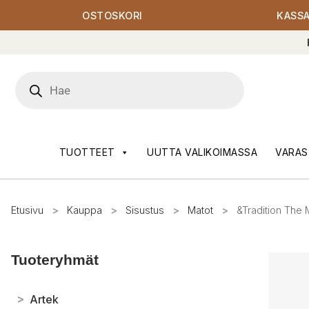
OSTOSKORI
KASS
Products
search
TUOTTEET
UUTTA VALIKOIMASSA
VARAS
Etusivu
>
Kauppa
>
Sisustus
>
Matot
>
&Tradition The
Tuoteryhmät
>
Artek