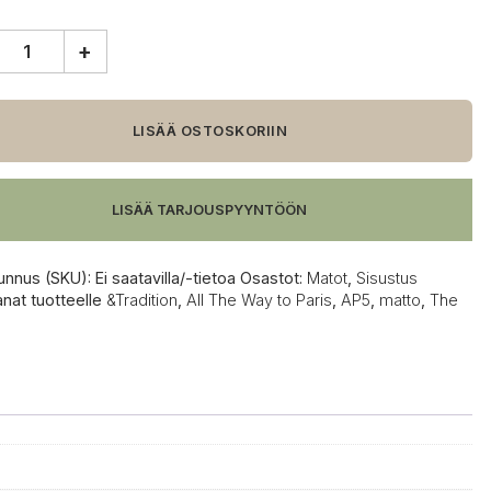
+
tion
LISÄÄ OSTOSKORIIN
,
LISÄÄ TARJOUSPYYNTÖÖN
unnus (SKU):
Ei saatavilla/-tietoa
Osastot:
Matot
,
Sisustus
anat tuotteelle
&Tradition
,
All The Way to Paris
,
AP5
,
matto
,
The