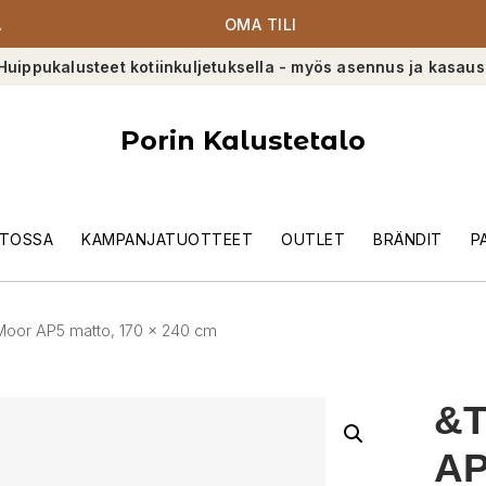
A
OMA TILI
Huippukalusteet kotiinkuljetuksella - myös asennus ja kasaus
Porin Kalustetalo
TOSSA
KAMPANJATUOTTEET
OUTLET
BRÄNDIT
P
 Moor AP5 matto, 170 x 240 cm
&T
AP