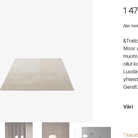
1 4
Alin hi
&Trati
Moor A
muotoo
ollut 
Luoda 
yhteis
Gendt.
Väri
Tilaus