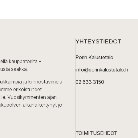
YHTEYSTIEDOT
Porin Kalustetalo
ellä kauppatorilta –
lusta saakka.
info@porinkalustetalo.fi
dukkaimpia ja kiinnostavimpia
02 633 3150
Olemme erikoistuneet
iselle. Vuosikymmenten ajan
ukupolven aikana kertynyt jo
TOIMITUSEHDOT