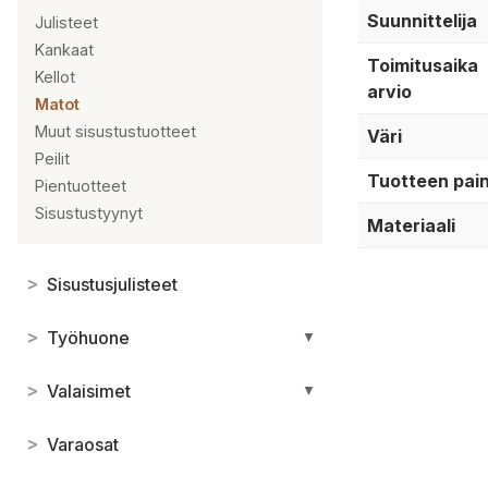
Suunnittelija
Julisteet
Kankaat
Toimitusaika
Kellot
arvio
Matot
Muut sisustustuotteet
Väri
Peilit
Tuotteen pai
Pientuotteet
Sisustustyynyt
Materiaali
>
Sisustusjulisteet
>
Työhuone
▼
>
Valaisimet
▼
>
Varaosat