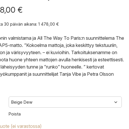
78,00
€
nta 30 päivän aikana:
1 478,00
€
onin valmistama ja All The Way To Paris:n suunnittelema The
P5-matto. ”Kokoelma mattoja, joka keskittyy tekstuuriin,
n ja värisyvyyteen. – ei kuvioihin. Tarkoituksenamme on
koota huone yhteen mattojen avulla henkisesti ja esteettisesti.
läheisyyden tunne ja ”runko” huoneelle. ” kertovat
työkumppanit ja suunnittelijat Tanja Vibe ja Petra Olsson
Poista
tuote (ei varastossa)