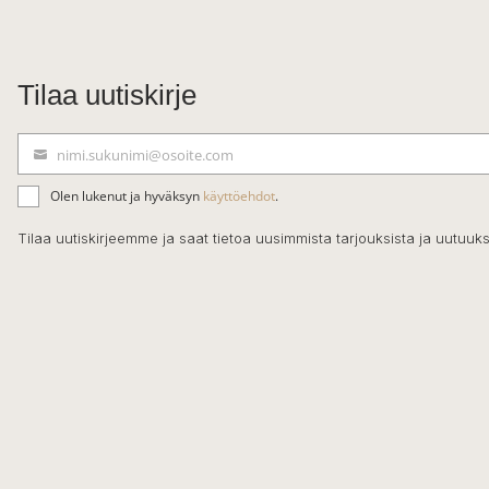
Tilaa uutiskirje
nimi.sukunimi@osoite.com
S
ä
Olen lukenut ja hyväksyn
käyttöehdot
.
h
k
Tilaa uutiskirjeemme ja saat tietoa uusimmista tarjouksista ja uutuuks
ö
p
o
s
t
i