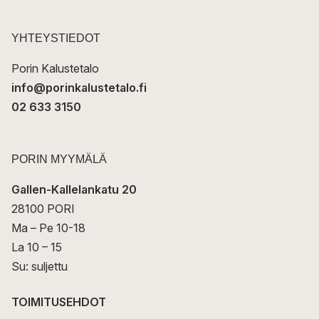
o
s
t
YHTEYSTIEDOT
i
Porin Kalustetalo
info@porinkalustetalo.fi
02 633 3150
PORIN MYYMÄLÄ
Gallen-Kallelankatu 20
28100 PORI
Ma – Pe 10-18
La 10 – 15
Su: suljettu
TOIMITUSEHDOT