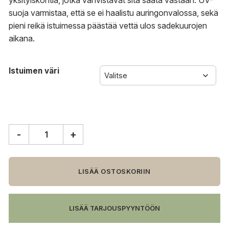
yksityiskohtia, jotka vahvistavat sitä säätä vastaan. UV-
suoja varmistaa, että se ei haalistu auringonvalossa, sekä
pieni reikä istuimessa päästää vettä ulos sadekuurojen
aikana.
Istuimen väri
-
+
&Tradition
Rely
HW70
tuoli,
LISÄÄ OSTOSKORIIN
ulkokäyttöön
määrä
LISÄÄ TARJOUSPYYNTÖÖN