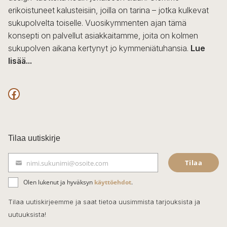
erikoistuneet kalusteisiin, joilla on tarina – jotka kulkevat
sukupolvelta toiselle. Vuosikymmenten ajan tämä
konsepti on palvellut asiakkaitamme, joita on kolmen
sukupolven aikana kertynyt jo kymmeniätuhansia.
Lue
lisää...
F
a
c
Tilaa uutiskirje
e
Tilaa
nimi.sukunimi@osoite.com
b
S
ä
o
Olen lukenut ja hyväksyn
käyttöehdot
.
h
k
o
Tilaa uutiskirjeemme ja saat tietoa uusimmista tarjouksista ja
ö
uutuuksista!
k
p