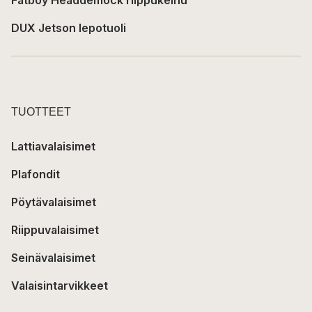
Fatboy Headdemock riippukeinu
DUX Jetson lepotuoli
TUOTTEET
Lattiavalaisimet
Plafondit
Pöytävalaisimet
Riippuvalaisimet
Seinävalaisimet
Valaisintarvikkeet