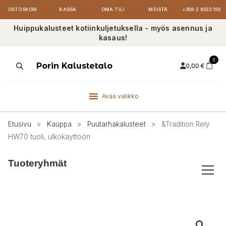
OSTOSKORI
KASSA
OMA TILI
MEISTÄ
+358 2 6333 150
Huippukalusteet kotiinkuljetuksella - myös asennus ja
kasaus!
0
Products
Porin Kalustetalo
0,00
€
search
Avaa valikko
Etusivu
>
Kauppa
>
Puutarhakalusteet
>
&Tradition Rely
HW70 tuoli, ulkokäyttöön
Tuoteryhmät