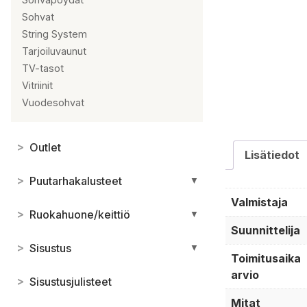
Sohvat
String System
Tarjoiluvaunut
TV-tasot
Vitriinit
Vuodesohvat
>
Outlet
Lisätiedot
>
Puutarhakalusteet
▼
Valmistaja
>
Ruokahuone/keittiö
▼
Suunnittelija
>
Sisustus
▼
Toimitusaika
arvio
>
Sisustusjulisteet
Mitat