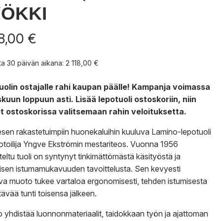
ÖKKI
18,00
€
nta 30 päivän aikana:
2 118,00
€
uolin ostajalle rahi kaupan päälle! Kampanja voimassa
kuun loppuun asti. Lisää lepotuoli ostoskoriin, niin
t ostoskorissa valitsemaan rahin veloituksetta.
en rakastetuimpiin huonekaluihin kuuluva Lamino-lepotuoli
toilija Yngve Ekströmin mestariteos. Vuonna 1956
teltu tuoli on syntynyt tinkimättömästä käsityöstä ja
lisen istumamukavuuden tavoittelusta. Sen kevyesti
va muoto tukee vartaloa ergonomisesti, tehden istumisesta
tävää tunti toisensa jälkeen.
 yhdistää luonnonmateriaalit, taidokkaan työn ja ajattoman