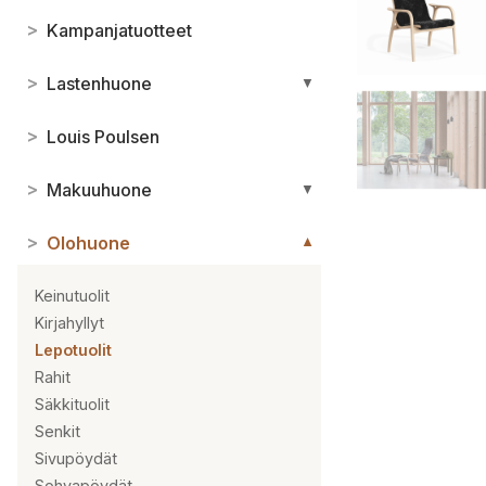
>
Kampanjatuotteet
>
Lastenhuone
▼
>
Louis Poulsen
>
Makuuhuone
▼
>
Olohuone
▼
Keinutuolit
Kirjahyllyt
Lepotuolit
Rahit
Säkkituolit
Senkit
Sivupöydät
Sohvapöydät