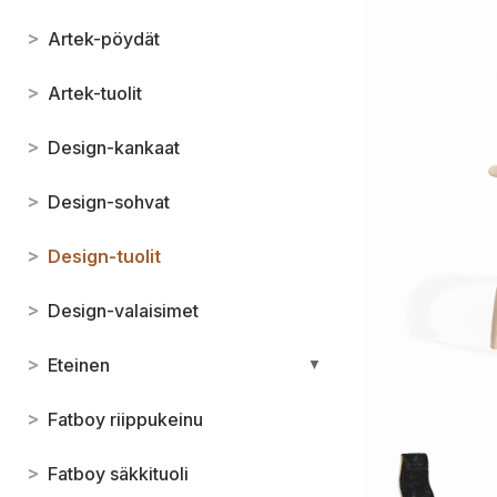
>
Artek-pöydät
>
Artek-tuolit
>
Design-kankaat
>
Design-sohvat
>
Design-tuolit
>
Design-valaisimet
>
Eteinen
▼
>
Fatboy riippukeinu
>
Fatboy säkkituoli