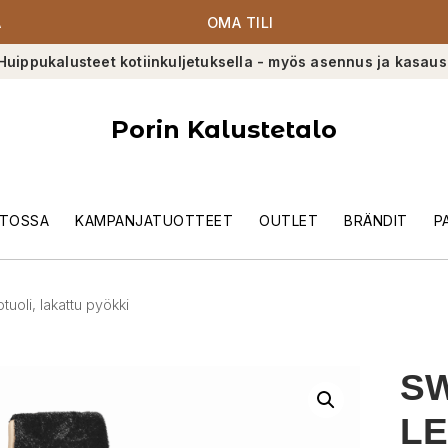
A
OMA TILI
Huippukalusteet kotiinkuljetuksella - myös asennus ja kasaus
Porin Kalustetalo
TOSSA
KAMPANJATUOTTEET
OUTLET
BRÄNDIT
P
oli, lakattu pyökki
S
LE