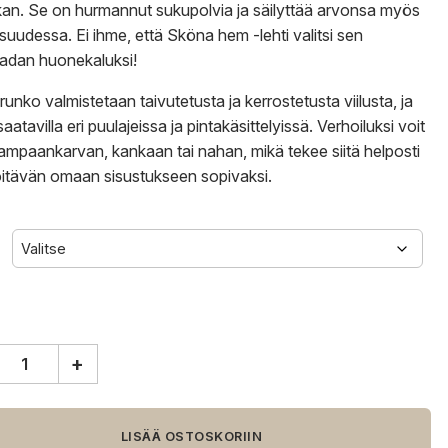
ikan. Se on hurmannut sukupolvia ja säilyttää arvonsa myös
isuudessa. Ei ihme, että Sköna hem -lehti valitsi sen
adan huonekaluksi!
runko valmistetaan taivutetusta ja kerrostetusta viilusta, ja
aatavilla eri puulajeissa ja pintakäsittelyissä. Verhoiluksi voit
 lampaankarvan, kankaan tai nahan, mikä tekee siitä helposti
öitävän omaan sisustukseen sopivaksi.
+
ese
o
oli,
LISÄÄ OSTOSKORIIN
u