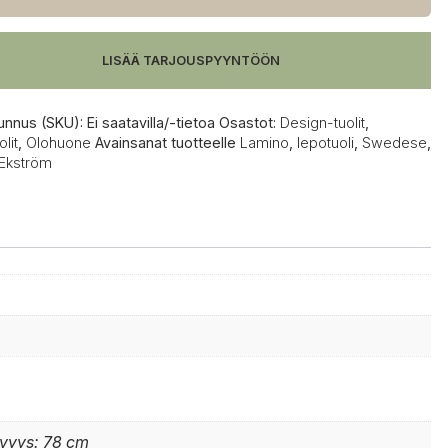
i
LISÄÄ TARJOUSPYYNTÖÖN
unnus (SKU):
Ei saatavilla/-tietoa
Osastot:
Design-tuolit
,
lit
,
Olohuone
Avainsanat tuotteelle
Lamino
,
lepotuoli
,
Swedese
,
Ekström
yvyys: 78 cm