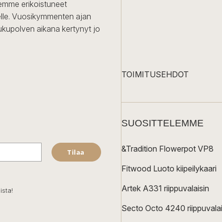
Olemme erikoistuneet
iselle. Vuosikymmenten ajan
ukupolven aikana kertynyt jo
TOIMITUSEHDOT
SUOSITTELEMME
&Tradition Flowerpot VP8
Tilaa
Fitwood Luoto kiipeilykaari
Artek A331 riippuvalaisin
ista!
Secto Octo 4240 riippuvalai