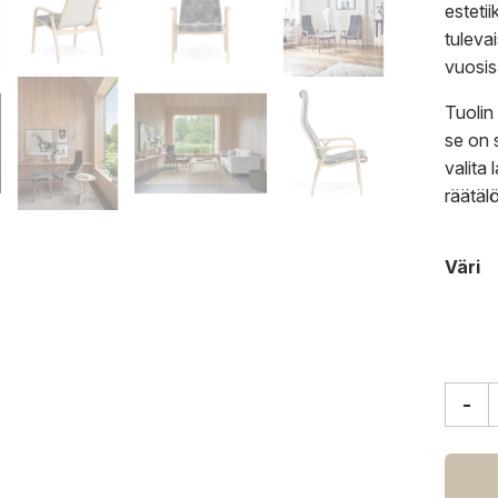
esteti
tuleva
vuosis
Tuolin 
se on s
valita
räätäl
Väri
-
Swed
Lamin
lepotu
lakatt