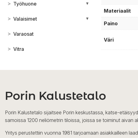
>
Työhuone
▼
Materiaalit
>
Valaisimet
▼
Paino
>
Varaosat
Väri
>
Vitra
Porin Kalustetalo
Porin Kalustetalo sijaitsee Porin keskustassa, katse-etäisyyd
samoissa 1200 neliömetrin tiloissa, joissa se toiminut aivan a
Yritys perustettiin vuonna 1981 tarjoamaan asiakkailleen laa