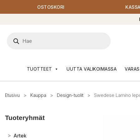
OSTOSKORI
KASS
Products
search
TUOTTEET
UUTTA VALIKOIMASSA
VARAS
Etusivu
>
Kauppa
>
Design-tuolit
>
Swedese Lamino lepotu
Tuoteryhmät
>
Artek