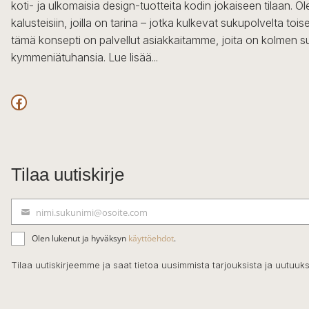
koti- ja ulkomaisia design-tuotteita kodin jokaiseen tilaan. 
kalusteisiin, joilla on tarina – jotka kulkevat sukupolvelta to
tämä konsepti on palvellut asiakkaitamme, joita on kolmen s
kymmeniätuhansia.
Lue lisää...
Facebook
Tilaa uutiskirje
nimi.sukunimi@osoite.com
S
ä
Olen lukenut ja hyväksyn
käyttöehdot
.
h
k
Tilaa uutiskirjeemme ja saat tietoa uusimmista tarjouksista ja uutuuks
ö
p