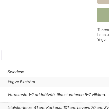
pyökk
määrä
Tuotet
Lepotuo
Yngve 
Swedese
Yngve Ekström
Varastosta 1-2 arkipäivää, tilaustuotteena 5-7 viikkoa.
Istuinkorkeus: 41 cm, Korkeus: 101 cm, Leveys 70 cm, S