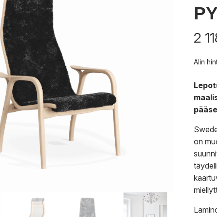
PY
2 1
Alin hi
Lepot
maalis
pääse
Swedes
on muo
suunni
täydel
kaartu
miellyt
Lamino