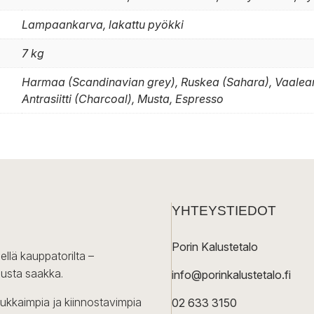
Lampaankarva, lakattu pyökki
7 kg
Harmaa (Scandinavian grey), Ruskea (Sahara), Vaalean
Antrasiitti (Charcoal), Musta, Espresso
YHTEYSTIEDOT
Porin Kalustetalo
ellä kauppatorilta –
lusta saakka.
info@porinkalustetalo.fi
dukkaimpia ja kiinnostavimpia
02 633 3150