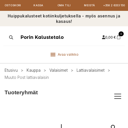
OSTOSKORI
KASSA
OMA TILI
MEISTÄ
+358 2 6333 150
Huippukalusteet kotiinkuljetuksella - myös asennus ja
kasaus!
0
Products
Porin Kalustetalo
0,00
€
search
Avaa valikko
Etusivu
>
Kauppa
>
Valaisimet
>
Lattiavalaisimet
>
Muuto Post lattiavalaisin
Tuoteryhmät