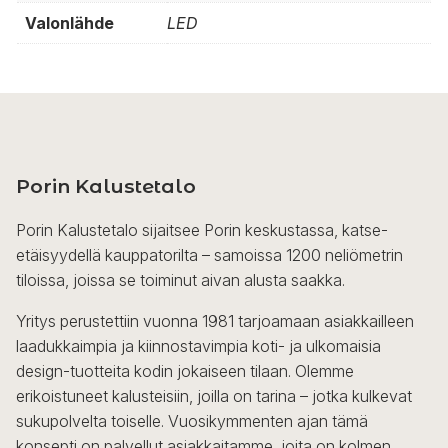
Valonlähde
LED
Porin Kalustetalo
Porin Kalustetalo sijaitsee Porin keskustassa, katse-
etäisyydellä kauppatorilta – samoissa 1200 neliömetrin
tiloissa, joissa se toiminut aivan alusta saakka.
Yritys perustettiin vuonna 1981 tarjoamaan asiakkailleen
laadukkaimpia ja kiinnostavimpia koti- ja ulkomaisia
design-tuotteita kodin jokaiseen tilaan. Olemme
erikoistuneet kalusteisiin, joilla on tarina – jotka kulkevat
sukupolvelta toiselle. Vuosikymmenten ajan tämä
konsepti on palvellut asiakkaitamme, joita on kolmen