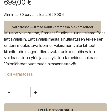
699,00
€
Alin hinta 30 päivän aikana:
699,00
€
Varastossa — Katso muut varastossa olevat tuotteet
Muuton valmistama, Earnest Studion suunnittelema Post-
lattiavalaisin. Lattiavalaisimesta ainutlaatuisen tekee sen
erittäin muutautuva luonne. Valaisimen valonlähteet
kiinnitetään magneettien avulla runkoon, näin valoa
voidaan siirtää ylös ja alas yksilön tarpeiden mukaan.
Valonlähteet ovat myös himmennettävät.
1 kpl varastossa
-
+
Muuto
Post
lattiavalaisin
määrä
LISÄÄ OSTOSKORIIN