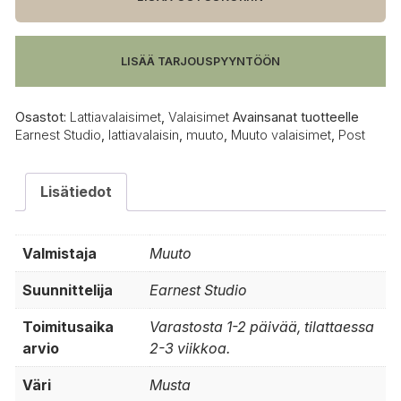
LISÄÄ TARJOUSPYYNTÖÖN
Osastot:
Lattiavalaisimet
,
Valaisimet
Avainsanat tuotteelle
Earnest Studio
,
lattiavalaisin
,
muuto
,
Muuto valaisimet
,
Post
Lisätiedot
Valmistaja
Muuto
Suunnittelija
Earnest Studio
Toimitusaika
Varastosta 1-2 päivää, tilattaessa
arvio
2-3 viikkoa.
Väri
Musta