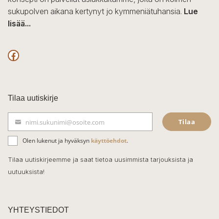
sukupolven aikana kertynyt jo kymmeniätuhansia.
Lue
lisää...
F
a
c
Tilaa uutiskirje
e
Tilaa
nimi.sukunimi@osoite.com
b
S
ä
o
Olen lukenut ja hyväksyn
käyttöehdot
.
h
k
o
Tilaa uutiskirjeemme ja saat tietoa uusimmista tarjouksista ja
ö
uutuuksista!
k
p
o
s
t
YHTEYSTIEDOT
i