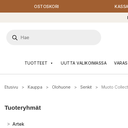
OSTOSKORI
KASS
Products
search
TUOTTEET
UUTTA VALIKOIMASSA
VARAS
Etusivu
>
Kauppa
>
Olohuone
>
Senkit
>
Muoto Collect
Tuoteryhmät
>
Artek