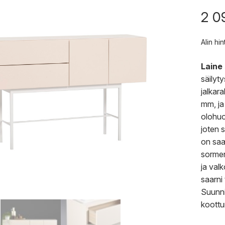
2 0
Alin hi
Laine
säilyt
jalkar
mm, ja
olohuo
joten 
on saat
sormen
ja valk
saarni
Suunni
koottu