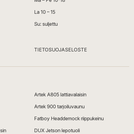
Ma – Pe 10-18
La 10 – 15
Su: suljettu
TIETOSUOJASELOSTE
Artek A805 lattiavalaisin
Artek 900 tarjoiluvaunu
Fatboy Headdemock riippukeinu
sin
DUX Jetson lepotuoli