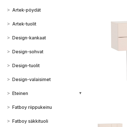
>
Artek-pöydät
>
Artek-tuolit
>
Design-kankaat
>
Design-sohvat
>
Design-tuolit
>
Design-valaisimet
>
Eteinen
▼
>
Fatboy riippukeinu
>
Fatboy säkkituoli