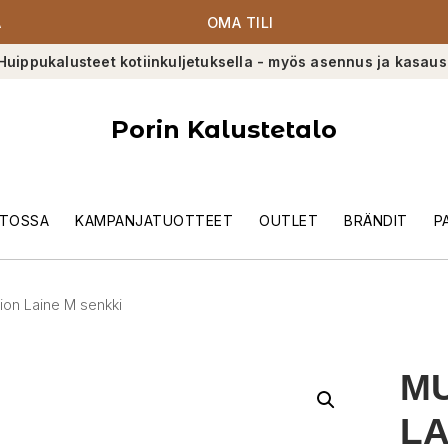
A
OMA TILI
Huippukalusteet kotiinkuljetuksella - myös asennus ja kasaus
Porin Kalustetalo
TOSSA
KAMPANJATUOTTEET
OUTLET
BRÄNDIT
P
ion Laine M senkki
M
LA