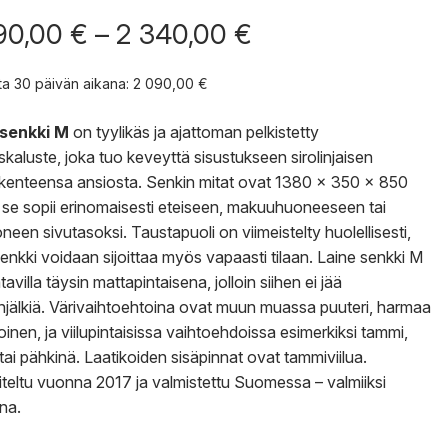
Hintaluokka:
90,00
€
–
2 340,00
€
2
090,00 €
nta 30 päivän aikana:
2 090,00
€
-
2
 senkki M
on tyylikäs ja ajattoman pelkistetty
340,00 €
yskaluste, joka tuo keveyttä sisustukseen sirolinjaisen
akenteensa ansiosta. Senkin mitat ovat 1380 x 350 x 850
 se sopii erinomaisesti eteiseen, makuuhuoneeseen tai
neen sivutasoksi. Taustapuoli on viimeistelty huolellisesti,
senkki voidaan sijoittaa myös vapaasti tilaan. Laine senkki M
avilla täysin mattapintaisena, jolloin siihen ei jää
jälkiä. Värivaihtoehtoina ovat muun muassa puuteri, harmaa
oinen, ja viilupintaisissa vaihtoehdoissa esimerkiksi tammi,
 tai pähkinä. Laatikoiden sisäpinnat ovat tammiviilua.
teltu vuonna 2017 ja valmistettu Suomessa – valmiiksi
na.