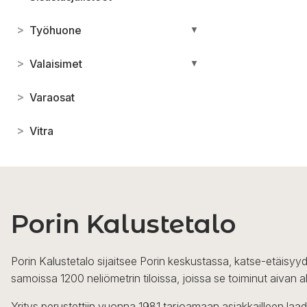
>
Työhuone
▼
>
Valaisimet
▼
>
Varaosat
>
Vitra
Porin Kalustetalo
Porin Kalustetalo sijaitsee Porin keskustassa, katse-etäisyyd
samoissa 1200 neliömetrin tiloissa, joissa se toiminut aivan a
Yritys perustettiin vuonna 1981 tarjoamaan asiakkailleen laa