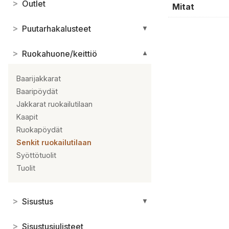
>
Outlet
Mitat
>
Puutarhakalusteet
▼
>
Ruokahuone/keittiö
▼
Baarijakkarat
Baaripöydät
Jakkarat ruokailutilaan
Kaapit
Ruokapöydät
Senkit ruokailutilaan
Syöttötuolit
Tuolit
>
Sisustus
▼
>
Sisustusjulisteet