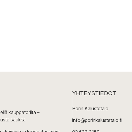
YHTEYSTIEDOT
Porin Kalustetalo
ellä kauppatorilta –
lusta saakka.
info@porinkalustetalo.fi
dukkaimpia ja kiinnostavimpia