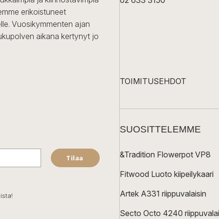
02 633 3150
Olemme erikoistuneet
iselle. Vuosikymmenten ajan
ukupolven aikana kertynyt jo
TOIMITUSEHDOT
SUOSITTELEMME
&Tradition Flowerpot VP8
Tilaa
Fitwood Luoto kiipeilykaari
Artek A331 riippuvalaisin
ista!
Secto Octo 4240 riippuvalai