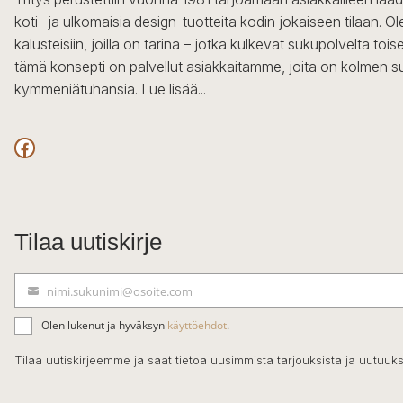
koti- ja ulkomaisia design-tuotteita kodin jokaiseen tilaan. 
kalusteisiin, joilla on tarina – jotka kulkevat sukupolvelta to
tämä konsepti on palvellut asiakkaitamme, joita on kolmen s
kymmeniätuhansia.
Lue lisää...
Facebook
Tilaa uutiskirje
nimi.sukunimi@osoite.com
S
ä
Olen lukenut ja hyväksyn
käyttöehdot
.
h
k
Tilaa uutiskirjeemme ja saat tietoa uusimmista tarjouksista ja uutuuks
ö
p