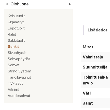
>
Olohuone
▼
Keinutuolit
Kirjahyllyt
Lepotuolit
Lisätiedot
Rahit
Säkkituolit
Mitat
Senkit
Sivupöydät
Valmistaja
Sohvapöydät
Sohvat
Suunnittelija
String System
Toimitusaika
Tarjoiluvaunut
arvio
TV-tasot
Vitriinit
Väri
Vuodesohvat
Jalat