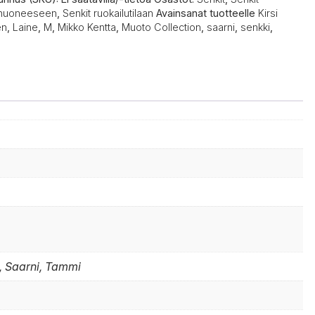
huoneeseen
,
Senkit ruokailutilaan
Avainsanat tuotteelle
Kirsi
en
,
Laine
,
M
,
Mikko Kentta
,
Muoto Collection
,
saarni
,
senkki
,
, Saarni, Tammi