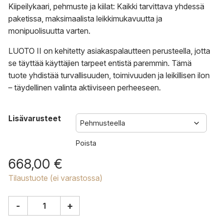
Kiipeilykaari, pehmuste ja kiilat: Kaikki tarvittava yhdessä
paketissa, maksimaalista leikkimukavuutta ja
monipuolisuutta varten.
LUOTO II on kehitetty asiakaspalautteen perusteella, jotta
se täyttää käyttäjien tarpeet entistä paremmin. Tämä
tuote yhdistää turvallisuuden, toimivuuden ja leikillisen ilon
– täydellinen valinta aktiiviseen perheeseen.
Lisävarusteet
Poista
668,00
€
Tilaustuote (ei varastossa)
-
+
FitWood