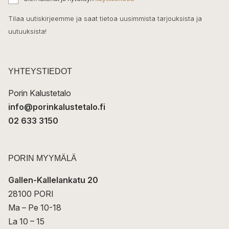
o
h
k
o
Tilaa uutiskirjeemme ja saat tietoa uusimmista tarjouksista ja
ö
uutuuksista!
k
p
o
s
t
YHTEYSTIEDOT
i
Porin Kalustetalo
info@porinkalustetalo.fi
02 633 3150
PORIN MYYMÄLÄ
Gallen-Kallelankatu 20
28100 PORI
Ma – Pe 10-18
La 10 – 15