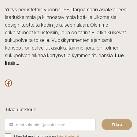
Yritys perustettiin vuonna 1981 tarjoamaan asiakkailleen
laadukkaimpia ja kiinnostavimpia koti- ja ulkomaisia
design-tuotteita kodin jokaiseen tilaan. Olemme
erikoistuneet kalusteisiin, joilla on tarina – jotka kulkevat
sukupolvelta toiselle. Vuosikymmenten ajan tämä
konsepti on palvellut asiakkaitamme, joita on kolmen
sukupolven aikana kertynyt jo kymmeniätuhansia.
Lue
lisää...
F
a
c
Tilaa uutiskirje
e
Tilaa
nimi.sukunimi@osoite.com
b
S
ä
Olen lukenut ja hyväksyn
käyttöehdot
.