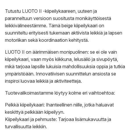
747,90 €
Tutustu LUOTO II -kiipeilykaareen, uuteen ja
paranneltuun versioon suositusta monikäyttöisestä
leikkivälineestämme. Tämä beige kiipeilykaari on
suunniteltu erityisesti tukemaan aktiivista leikkiä ja lapsen
motoriikan sekä koordinaation kehitystä.
LUOTO II on äärimmäisen monipuolinen: se ei ole vain
kiipeilykaari, vaan myös kiikkuna, lelusäilö ja sivupöytä,
mikä tarjoaa lapsille lukuisia mahdollisuuksia oppia ja tutkia
ympäristöään. Innovatiivisen suunnittelun ansiosta se
inspiroi luovaa leikkiä ja aktiviteetteja.
Tuotevalikoimastamme löytyy kolme eri vaihtoehtoa:
Pelkkä kiipeilykaari: Ihanteellinen niille, jotka haluavat
keskittyä pelkkään kiipeilyyn.
Kiipeilykaari ja pehmuste: Tarjoaa lisämukavuutta ja
turvallisuutta leikkiin.