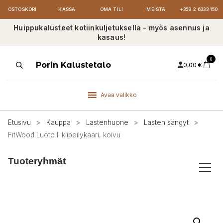
OSTOSKORI
KASSA
OMA TILI
MEISTÄ
+358 2 6333 150
Huippukalusteet kotiinkuljetuksella - myös asennus ja
kasaus!
0
Products
Porin Kalustetalo
0,00
€
search
Avaa valikko
Etusivu
>
Kauppa
>
Lastenhuone
>
Lasten sängyt
>
FitWood Luoto II kiipeilykaari, koivu
Tuoteryhmät