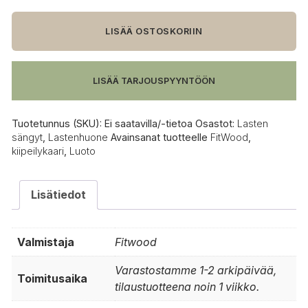
Luoto
II
kiipeilykaari,
LISÄÄ OSTOSKORIIN
koivu
määrä
LISÄÄ TARJOUSPYYNTÖÖN
Tuotetunnus (SKU):
Ei saatavilla/-tietoa
Osastot:
Lasten
sängyt
,
Lastenhuone
Avainsanat tuotteelle
FitWood
,
kiipeilykaari
,
Luoto
Lisätiedot
Valmistaja
Fitwood
Varastostamme 1-2 arkipäivää,
Toimitusaika
tilaustuotteena noin 1 viikko.