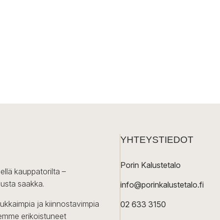
YHTEYSTIEDOT
Porin Kalustetalo
ellä kauppatorilta –
lusta saakka.
info@porinkalustetalo.fi
dukkaimpia ja kiinnostavimpia
02 633 3150
Olemme erikoistuneet