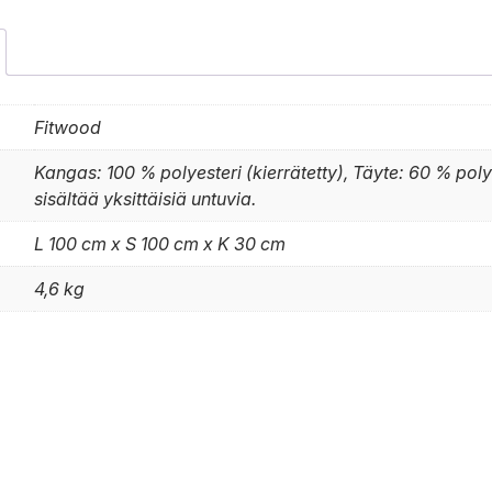
Fitwood
Kangas: 100 % polyesteri (kierrätetty), Täyte: 60 % pol
sisältää yksittäisiä untuvia.
L 100 cm x S 100 cm x K 30 cm
4,6 kg