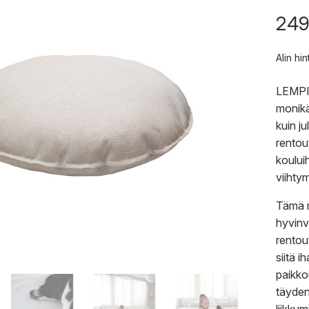
249
Alin hi
LEMPI-
monikä
kuin ju
rentou
kouluih
viihtym
Tämä m
hyvinv
rentou
siitä i
paikkoi
täyden