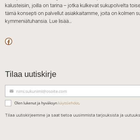
kalusteisiin, joilla on tarina – jotka kulkevat sukupolvelta to
tämä konsepti on palvellut asiakkaitamme, joita on kolmen s
kymmeniätuhansia.
Lue lisää...
Facebook
Tilaa uutiskirje
nimi.sukunimi@osoite.com
S
ä
Olen lukenut ja hyväksyn
käyttöehdot
.
h
k
Tilaa uutiskirjeemme ja saat tietoa uusimmista tarjouksista ja uutuuks
ö
p
o