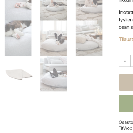
liikkum
Irrote
tyylie
osan s
Tilaus
-
FitWo
Lempi
lattia
kivi
määrä
Osasto
FitWoo