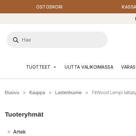
OSTOSKORI
KASS
Products
search
TUOTTEET
UUTTA VALIKOIMASSA
VARAS
Etusivu
>
Kauppa
>
Lastenhuone
>
FitWood Lempi lattiaty
Tuoteryhmät
>
Artek