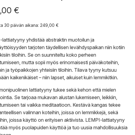
,00
€
nta 30 päivän aikana:
249,00
€
lattiatyyny yhdistää abstraktin muotoilun ja
yttöisyyden tarjoten täydellisen levähdyspaikan niin kotiin
lkisiin tiloihin. Se on suunniteltu koko perheen
tumiseen, mutta sopii myös erinomaisesti päiväkoteihin,
in ja työpaikkojen yhteisiin tiloihin. Tilava tyyny kutsuu
ään kaikenikäiset – niin lapset, aikuiset kuin lemmikitkin.
onipuolinen lattiatyyny tukee sekä kehon että mielen
ointia. Se tarjoaa mukavan alustan lukemiseen, leikkiin,
tumiseen tai vaikka meditaatioon. Kestävä kangas tekee
hanteellisen valinnan koteihin, joissa on lemmikkejä, sekä
hin, joissa käyttö on erityisen aktiivista. LEMPI-lattiatyyny
tää myös puolapuiden käyttöä ja tuo uusia mahdollisuuksia