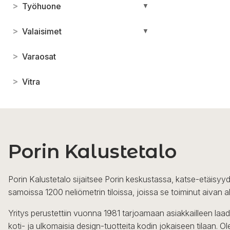
>
Työhuone
▼
>
Valaisimet
▼
>
Varaosat
>
Vitra
Porin Kalustetalo
Porin Kalustetalo sijaitsee Porin keskustassa, katse-etäisyyd
samoissa 1200 neliömetrin tiloissa, joissa se toiminut aivan a
Yritys perustettiin vuonna 1981 tarjoamaan asiakkailleen laa
koti- ja ulkomaisia design-tuotteita kodin jokaiseen tilaan. 