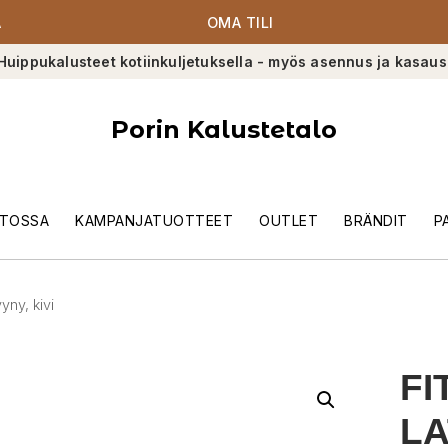
A
OMA TILI
Huippukalusteet kotiinkuljetuksella - myös asennus ja kasaus
Porin Kalustetalo
TOSSA
KAMPANJATUOTTEET
OUTLET
BRÄNDIT
P
yny, kivi
FI
LA