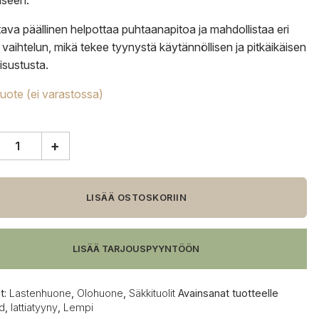
iseen.
ttava päällinen helpottaa puhtaanapitoa ja mahdollistaa eri
n vaihtelun, mikä tekee tyynystä käytännöllisen ja pitkäikäisen
isustusta.
tuote (ei varastossa)
+
od
tyyny,
LISÄÄ OSTOSKORIIN
LISÄÄ TARJOUSPYYNTÖÖN
t:
Lastenhuone
,
Olohuone
,
Säkkituolit
Avainsanat tuotteelle
d
,
lattiatyyny
,
Lempi