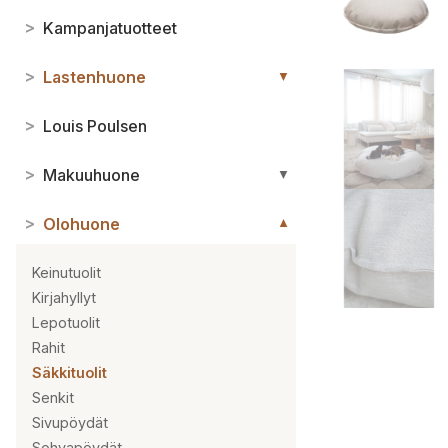
>
Kampanjatuotteet
>
Lastenhuone
▼
>
Louis Poulsen
>
Makuuhuone
▼
>
Olohuone
▼
Keinutuolit
Kirjahyllyt
Lepotuolit
Rahit
Säkkituolit
Senkit
Sivupöydät
Sohvapöydät