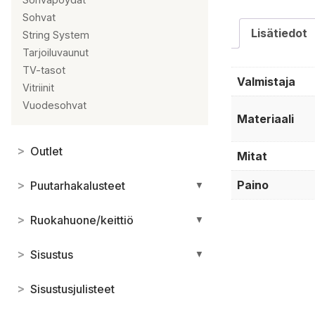
Sohvat
Lisätiedot
String System
Tarjoiluvaunut
TV-tasot
Valmistaja
Vitriinit
Vuodesohvat
Materiaali
>
Outlet
Mitat
Paino
>
Puutarhakalusteet
▼
>
Ruokahuone/keittiö
▼
>
Sisustus
▼
>
Sisustusjulisteet