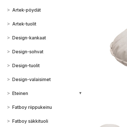
>
Artek-pöydät
>
Artek-tuolit
>
Design-kankaat
>
Design-sohvat
>
Design-tuolit
>
Design-valaisimet
>
Eteinen
▼
>
Fatboy riippukeinu
>
Fatboy säkkituoli