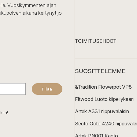
iselle. Vuosikymmenten ajan
ukupolven aikana kertynyt jo
TOIMITUSEHDOT
SUOSITTELEMME
&Tradition Flowerpot VP8
Tilaa
Fitwood Luoto kiipeilykaari
Artek A331 riippuvalaisin
ista!
Secto Octo 4240 riippuvalai
Artek PN001 Kanto