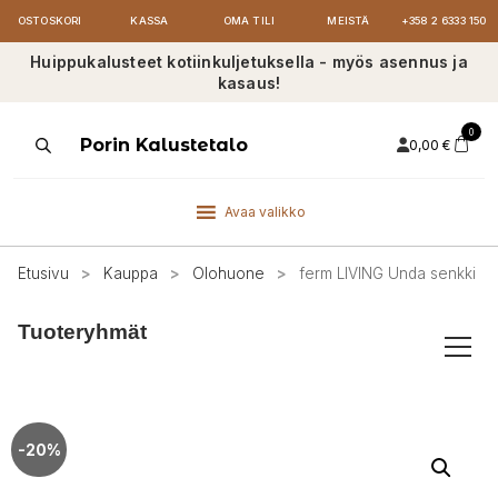
OSTOSKORI
KASSA
OMA TILI
MEISTÄ
+358 2 6333 150
Huippukalusteet kotiinkuljetuksella - myös asennus ja
kasaus!
0
Products
Porin Kalustetalo
0,00
€
search
Avaa valikko
Etusivu
>
Kauppa
>
Olohuone
>
ferm LIVING Unda senkki
Tuoteryhmät
-20%