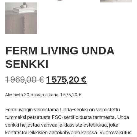
FERM LIVING UNDA
SENKKI
1 969,00
€
1 575,20
€
Alin hinta 30 päivän aikana:
1 575,20
€
FermLivingin valmistama Unda-senkki on valmistettu
tummaksi petsatusta FSC-sertifioidusta tammesta. Unda
senkki heijastaa vahvaa ja klassista estetiikkaa, joka
kontrastoi leikkisien aaltokahvojen kanssa. Vuorovaikutus