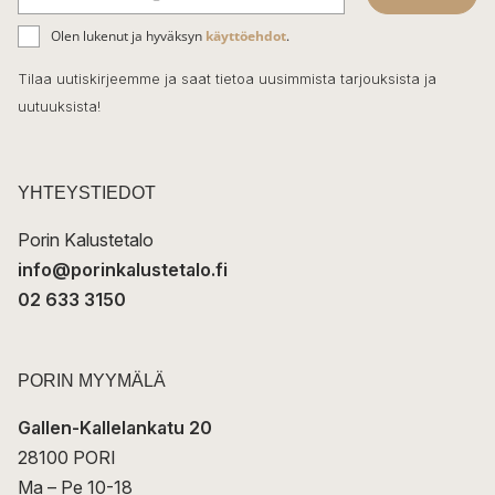
b
S
ä
o
Olen lukenut ja hyväksyn
käyttöehdot
.
h
k
o
Tilaa uutiskirjeemme ja saat tietoa uusimmista tarjouksista ja
ö
uutuuksista!
k
p
o
s
t
YHTEYSTIEDOT
i
Porin Kalustetalo
info@porinkalustetalo.fi
02 633 3150
PORIN MYYMÄLÄ
Gallen-Kallelankatu 20
28100 PORI
Ma – Pe 10-18