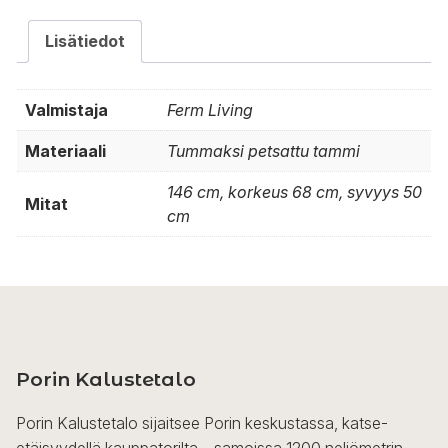
Lisätiedot
Valmistaja
Ferm Living
Materiaali
Tummaksi petsattu tammi
146 cm, korkeus 68 cm, syvyys 50
Mitat
cm
Porin Kalustetalo
Porin Kalustetalo sijaitsee Porin keskustassa, katse-
etäisyydellä kauppatorilta – samoissa 1200 neliömetrin