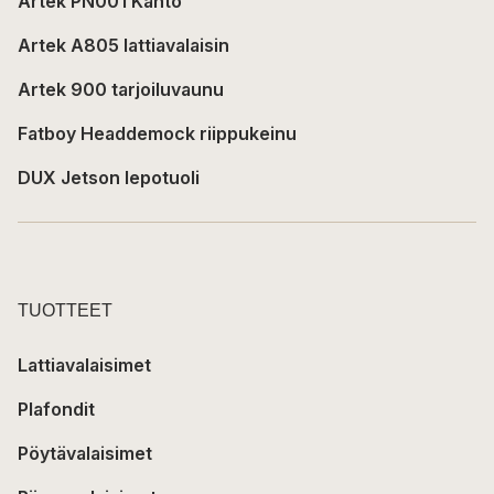
Artek PN001 Kanto
Artek A805 lattiavalaisin
Artek 900 tarjoiluvaunu
Fatboy Headdemock riippukeinu
DUX Jetson lepotuoli
TUOTTEET
Lattiavalaisimet
Plafondit
Pöytävalaisimet