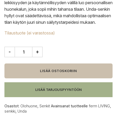
leikkisyyden ja käytännöllisyyden välillä luo persoonallisen
huonekalun, joka sopii mihin tahansa tilaan. Unda-senkin
hyllyt ovat säädettävissä, mikä mahdollistaa optimaalisen
tilan käytön juuri sinun säilytystarpeidesi mukaan.
Tilaustuote (ei varastossa)
-
+
ferm
LIVING
Unda
senkki
LISÄÄ OSTOSKORIIN
määrä
LISÄÄ TARJOUSPYYNTÖÖN
Osastot:
Olohuone
,
Senkit
Avainsanat tuotteelle
ferm LIVING
,
senkki
,
Unda