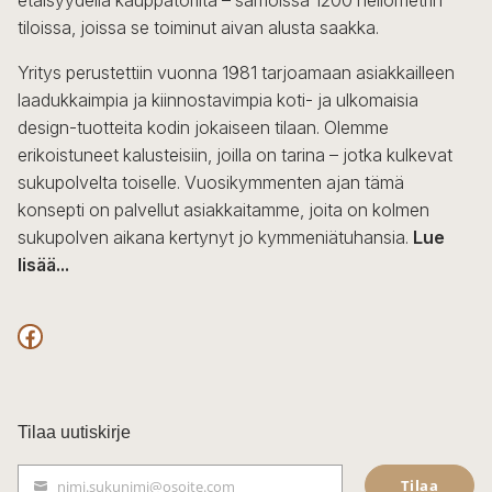
tiloissa, joissa se toiminut aivan alusta saakka.
Yritys perustettiin vuonna 1981 tarjoamaan asiakkailleen
laadukkaimpia ja kiinnostavimpia koti- ja ulkomaisia
design-tuotteita kodin jokaiseen tilaan. Olemme
erikoistuneet kalusteisiin, joilla on tarina – jotka kulkevat
sukupolvelta toiselle. Vuosikymmenten ajan tämä
konsepti on palvellut asiakkaitamme, joita on kolmen
sukupolven aikana kertynyt jo kymmeniätuhansia.
Lue
lisää...
F
a
c
Tilaa uutiskirje
e
Tilaa
nimi.sukunimi@osoite.com