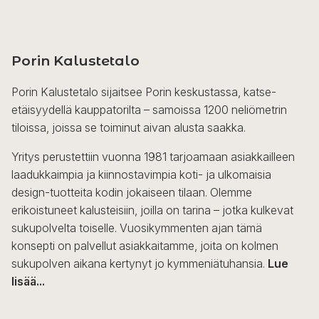
Porin Kalustetalo
Porin Kalustetalo sijaitsee Porin keskustassa, katse-
etäisyydellä kauppatorilta – samoissa 1200 neliömetrin
tiloissa, joissa se toiminut aivan alusta saakka.
Yritys perustettiin vuonna 1981 tarjoamaan asiakkailleen
laadukkaimpia ja kiinnostavimpia koti- ja ulkomaisia
design-tuotteita kodin jokaiseen tilaan. Olemme
erikoistuneet kalusteisiin, joilla on tarina – jotka kulkevat
sukupolvelta toiselle. Vuosikymmenten ajan tämä
konsepti on palvellut asiakkaitamme, joita on kolmen
sukupolven aikana kertynyt jo kymmeniätuhansia.
Lue
lisää...