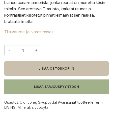
bianco curia-marmorista, jonka reunat on murrettu käsin
taltalla. Sen erottuva T-muoto, karkeat reunat ja
kontrastiset kiillotetut pinnat leimaavat sen raakaa,
brutaalia ilmettä.
Tilaustuote (ei varastossa)
-
+
ferm
LIVING
Mineral
sivupöytä
LISÄÄ OSTOSKORIIN
määrä
LISÄÄ TARJOUSPYYNTÖÖN
Osastot:
Olohuone
,
Sivupöydät
Avainsanat tuotteelle
ferm
LIVING
,
Mineral
,
sivupöytä