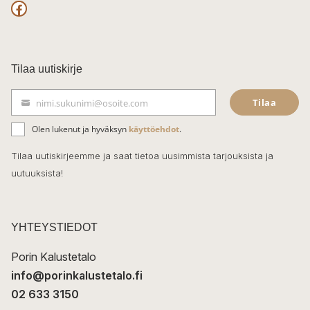
F
a
c
Tilaa uutiskirje
e
Tilaa
nimi.sukunimi@osoite.com
b
S
ä
o
Olen lukenut ja hyväksyn
käyttöehdot
.
h
k
o
Tilaa uutiskirjeemme ja saat tietoa uusimmista tarjouksista ja
ö
uutuuksista!
k
p
o
s
t
YHTEYSTIEDOT
i
Porin Kalustetalo
info@porinkalustetalo.fi
02 633 3150