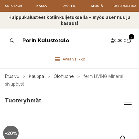
OSTOSKORI
KASSA
OMA TILI
MEISTÄ
+358 2 6333 150
Huippukalusteet kotiinkuljetuksella - myös asennus ja
kasaus!
0
Products
Porin Kalustetalo
0,00
€
search
Avaa valikko
Etusivu
>
Kauppa
>
Olohuone
>
ferm LIVING Mineral
sivupöytä
Tuoteryhmät
-20%