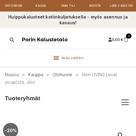
OSTOSKORI
KASSA
OMA TILI
MEISTÄ
+358 2 6333 150
Huippukalusteet kotiinkuljetuksella - myös asennus ja
kasaus!
0
Products
Porin Kalustetalo
0,00
€
search
Avaa valikko
Etusivu
>
Kauppa
>
Olohuone
>
ferm LIVING Level
sivupöytä, oliivi
Tuoteryhmät
-20%