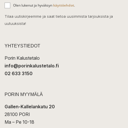
ä
o
Olen lukenut ja hyväksyn
käyttöehdot
.
h
k
o
Tilaa uutiskirjeemme ja saat tietoa uusimmista tarjouksista ja
ö
uutuuksista!
k
p
o
s
t
YHTEYSTIEDOT
i
Porin Kalustetalo
info@porinkalustetalo.fi
02 633 3150
PORIN MYYMÄLÄ
Gallen-Kallelankatu 20
28100 PORI
Ma – Pe 10-18