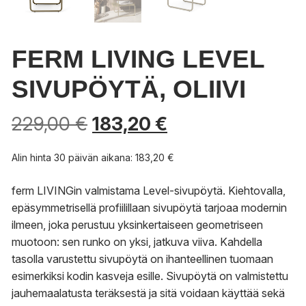
FERM LIVING LEVEL
SIVUPÖYTÄ, OLIIVI
229,00
€
183,20
€
Alin hinta 30 päivän aikana:
183,20
€
ferm LIVINGin valmistama Level-sivupöytä.
Kiehtovalla,
epäsymmetrisellä profiilillaan sivupöytä tarjoaa modernin
ilmeen, joka perustuu yksinkertaiseen geometriseen
muotoon: sen runko on yksi, jatkuva viiva.
Kahdella
tasolla varustettu sivupöytä on ihanteellinen tuomaan
esimerkiksi kodin kasveja esille.
Sivupöytä on valmistettu
jauhemaalatusta teräksestä ja sitä voidaan käyttää sekä