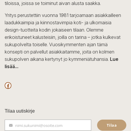
tiloissa, joissa se toiminut aivan alusta saakka.
Yritys perustettiin vuonna 1981 tarjoamaan asiakkailleen
laadukkaimpia ja kiinnostavimpia koti- ja ulkomaisia
design-tuotteita kodin jokaiseen tilaan. Olemme
erikoistuneet kalusteisiin, joilla on tarina – jotka kulkevat
sukupolvelta toiselle. Vuosikymmenten ajan tämä
konsepti on palvellut asiakkaitamme, joita on kolmen
sukupolven aikana kertynyt jo kymmeniätuhansia.
Lue
lisää...
F
a
c
Tilaa uutiskirje
e
Tilaa
nimi.sukunimi@osoite.com
b
S