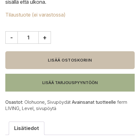
sisällä että ulkona.
Tilaustuote (ei varastossa)
-
+
ferm
LIVING
Level
sivupöytä,
LISÄÄ OSTOSKORIIN
oliivi
määrä
LISÄÄ TARJOUSPYYNTÖÖN
Osastot:
Olohuone
,
Sivupöydät
Avainsanat tuotteelle
ferm
LIVING
,
Level
,
sivupöytä
Lisätiedot