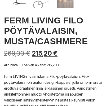
FERM LIVING FILO
PÖYTÄVALAISIN,
MUSTA/CASHMERE
269,00
€
215,20
€
Alin hinta 30 päivän aikana:
215,20
€
ferm LIVINGin valmistama Filo-pöytävalaisin.
Filo-
pöytävalaisin on ajaton design-kappale, jolle on ominaista
erottuva graafinen linja ja klassinen siluetti.
Varjostimen
arkkitehtoninen muoto yhdistettynä sisäpuolen
valkoiseen satiiniviimeistelyyn heijastaa kauniisti valon