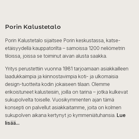
Porin Kalustetalo
Porin Kalustetalo sijaitsee Porin keskustassa, katse-
etäisyydellä kauppatorilta – samoissa 1200 neliömetrin
tiloissa, joissa se toiminut aivan alusta saakka.
Yritys perustettiin vuonna 1981 tarjoamaan asiakkailleen
laadukkaimpia ja kiinnostavimpia koti- ja ulkomaisia
design-tuotteita kodin jokaiseen tilaan. Olemme
erikoistuneet kalusteisiin, joilla on tarina – jotka kulkevat
sukupolvelta toiselle. Vuosikymmenten ajan tämä
konsepti on palvellut asiakkaitamme, joita on kolmen
sukupolven aikana kertynyt jo kymmeniätuhansia.
Lue
lisää...