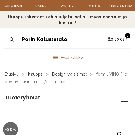
OSTOSKORI
KASSA
OMA TILI
MEISTÄ
+358 2 6333 150
Huippukalusteet kotiinkuljetuksella - myös asennus ja
kasaus!
0
Products
Porin Kalustetalo
0,00
€
search
Avaa valikko
Etusivu
>
Kauppa
>
Design-valaisimet
>
ferm LIVING Filo
pöytävalaisin, musta/cashmere
Tuoteryhmät
-20%