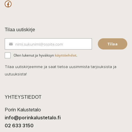
F
a
c
Tilaa uutiskirje
e
Tilaa
nimi.sukunimi@osoite.com
b
S
ä
o
Olen lukenut ja hyväksyn
käyttöehdot
.
h
k
o
Tilaa uutiskirjeemme ja saat tietoa uusimmista tarjouksista ja
ö
uutuuksista!
k
p
o
s
t
YHTEYSTIEDOT
i
Porin Kalustetalo
info@porinkalustetalo.fi
02 633 3150