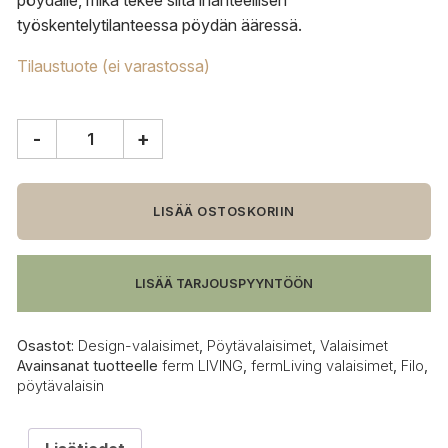
pöydälle, mikä tekee siitä ihanteellisen
työskentelytilanteessa pöydän ääressä.
Tilaustuote (ei varastossa)
-
+
ferm
LIVING
Filo
pöytävalaisin,
LISÄÄ OSTOSKORIIN
musta/cashmere
määrä
LISÄÄ TARJOUSPYYNTÖÖN
Osastot:
Design-valaisimet
,
Pöytävalaisimet
,
Valaisimet
Avainsanat tuotteelle
ferm LIVING
,
fermLiving valaisimet
,
Filo
,
pöytävalaisin