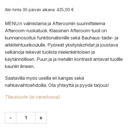
Alin hinta 30 päivän aikana:
425,00
€
MENU:n valmistama ja Afteroomin suunnittelema
Afteroom-ruokatuoli. Klassinen Afteroom-tuoli on
kunnianosoitus funktionalismille sekä Bauhaus-taide- ja
arkkitehtuurikoululle. Pyöreät yksityiskohdat ja joustava
selkänoja tekevät tuolista mielenkiintoisen ja
käytännöllisen. Puun ja ja metallin kontrasti antavat tuolille
kauniin ilmeen.
Saatavilla myös useilla eri kangas sekä
nahkavaihtoehdoilla.
Ota yhteyttä
ja
pyydä tarjous
!
Tilaustuote (ei varastossa)
-
+
Audo
Copenhagen