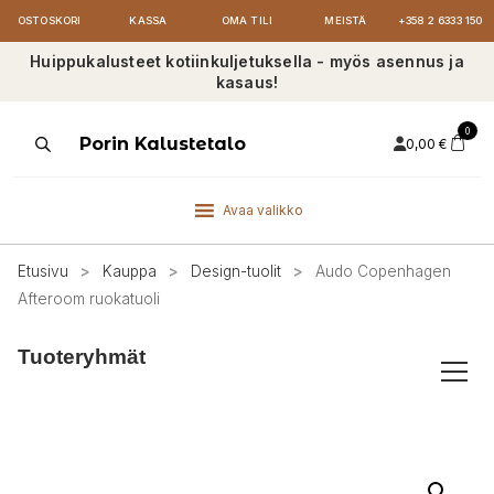
OSTOSKORI
KASSA
OMA TILI
MEISTÄ
+358 2 6333 150
Huippukalusteet kotiinkuljetuksella - myös asennus ja
kasaus!
0
Products
Porin Kalustetalo
0,00
€
search
Avaa valikko
Etusivu
>
Kauppa
>
Design-tuolit
>
Audo Copenhagen
Afteroom ruokatuoli
Tuoteryhmät