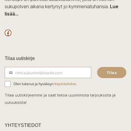
sukupolven aikana kertynyt jo kymmeniätuhansia.
Lue
lisää...
F
a
c
Tilaa uutiskirje
e
Tilaa
nimi.sukunimi@osoite.com
b
S
ä
o
Olen lukenut ja hyväksyn
käyttöehdot
.
h
k
o
Tilaa uutiskirjeemme ja saat tietoa uusimmista tarjouksista ja
ö
uutuuksista!
k
p
o
s
t
YHTEYSTIEDOT
i