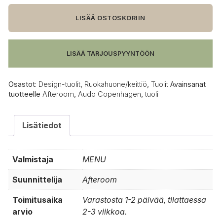
Afteroom
ruokatuoli
LISÄÄ OSTOSKORIIN
määrä
LISÄÄ TARJOUSPYYNTÖÖN
Osastot:
Design-tuolit
,
Ruokahuone/keittiö
,
Tuolit
Avainsanat
tuotteelle
Afteroom
,
Audo Copenhagen
,
tuoli
Lisätiedot
Valmistaja
MENU
Suunnittelija
Afteroom
Toimitusaika
Varastosta 1-2 päivää, tilattaessa
arvio
2-3 viikkoa.