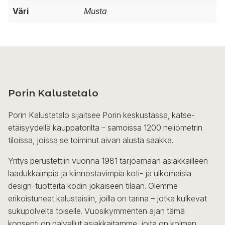
Väri
Musta
Porin Kalustetalo
Porin Kalustetalo sijaitsee Porin keskustassa, katse-
etäisyydellä kauppatorilta – samoissa 1200 neliömetrin
tiloissa, joissa se toiminut aivan alusta saakka.
Yritys perustettiin vuonna 1981 tarjoamaan asiakkailleen
laadukkaimpia ja kiinnostavimpia koti- ja ulkomaisia
design-tuotteita kodin jokaiseen tilaan. Olemme
erikoistuneet kalusteisiin, joilla on tarina – jotka kulkevat
sukupolvelta toiselle. Vuosikymmenten ajan tämä
konsepti on palvellut asiakkaitamme, joita on kolmen