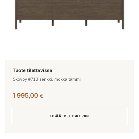
Skovby #713 senkki, mokka tammi
1 995,00
€
LISÄÄ OSTOSKORIIN