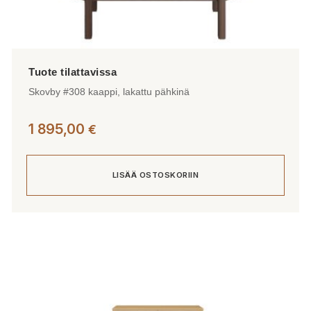
Skovby #308 kaappi, lakattu pähkinä
1 895,00
€
LISÄÄ OSTOSKORIIN