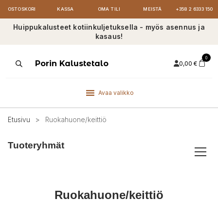
OSTOSKORI
KASSA
OMA TILI
MEISTÄ
+358 2 6333 150
Huippukalusteet kotiinkuljetuksella - myös asennus ja
kasaus!
0
Products
Porin Kalustetalo
0,00
€
search
Avaa valikko
Etusivu
>
Ruokahuone/keittiö
Tuoteryhmät
Ruokahuone/keittiö