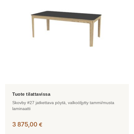
Skovby #27 jatkettava pöytä, valkoöljytty tammi/musta
laminaatti
3 875,00
€