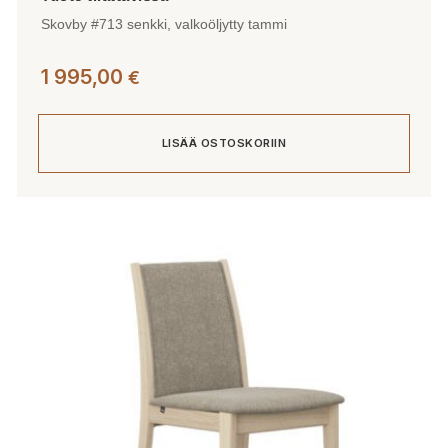
Skovby #713 senkki, valkoöljytty tammi
1 995,00
€
LISÄÄ OSTOSKORIIN