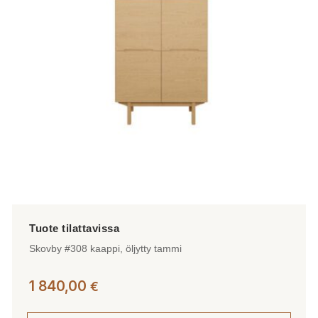
Skovby #308 kaappi, öljytty tammi
1 840,00
€