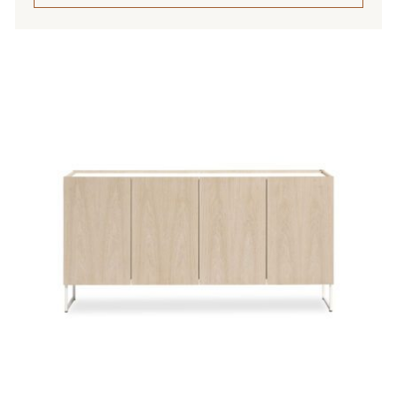
3
950,00 €
Tällä
tuotteella
on
useampi
muunnelma.
Voit
tehdä
valinnat
tuotteen
sivulla.