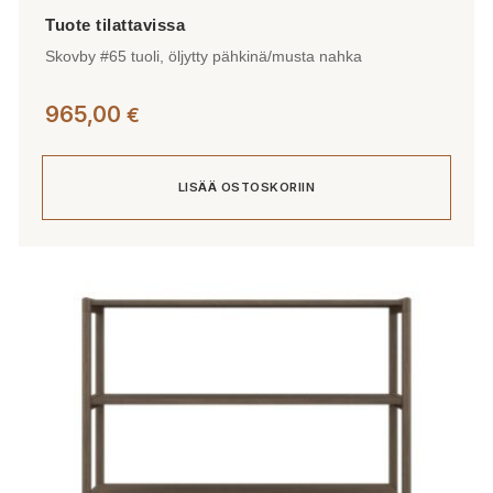
Skovby #65 tuoli, öljytty pähkinä/musta nahka
965,00
€
LISÄÄ OSTOSKORIIN