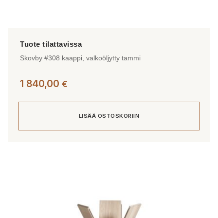
Skovby #308 kaappi, valkoöljytty tammi
1 840,00
€
LISÄÄ OSTOSKORIIN