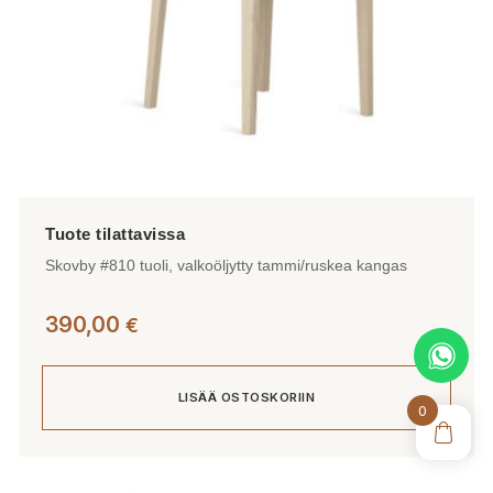
Skovby #810 tuoli, valkoöljytty tammi/ruskea kangas
390,00
€
LISÄÄ OSTOSKORIIN
0