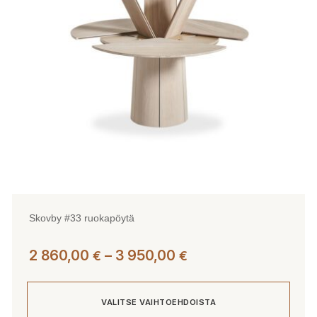
Skovby #33 ruokapöytä
Hintaluokka:
2 860,00
–
3 950,00
€
€
2
860,00 €
VALITSE VAIHTOEHDOISTA
-