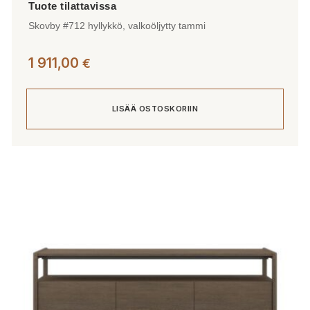
Skovby #712 hyllykkö, valkoöljytty tammi
1 911,00
€
LISÄÄ OSTOSKORIIN