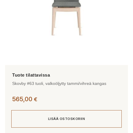
Skovby #63 tuoli, valkoöljytty tammi/vihreä kangas
565,00
€
LISÄÄ OSTOSKORIIN