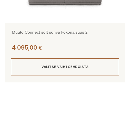
Muuto Connect soft sohva kokonaisuus 2
4 095,00
€
VALITSE VAIHTOEHDOISTA
Tällä
tuotteella
on
useampi
muunnelma.
Voit
tehdä