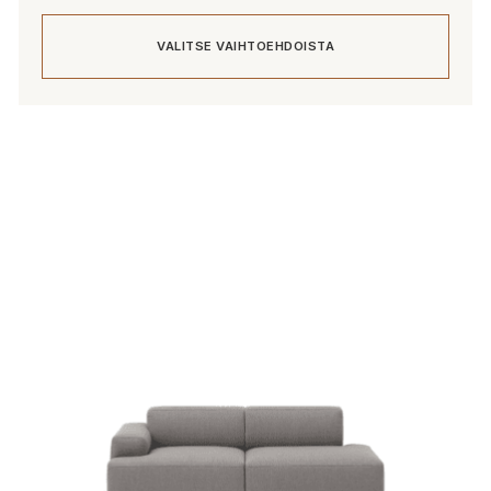
VALITSE VAIHTOEHDOISTA
Tällä
tuotteella
on
useampi
muunnelma.
Voit
tehdä
valinnat
tuotteen
sivulla.