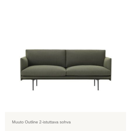
on
useampi
muunnelma.
Voit
tehdä
valinnat
tuotteen
sivulla.
Muuto Outline 2-istuttava sohva