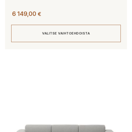
6 149,00
€
VALITSE VAIHTOEHDOISTA
Tällä
tuotteella
on
useampi
muunnelma.
Voit
tehdä
valinnat
tuotteen
sivulla.