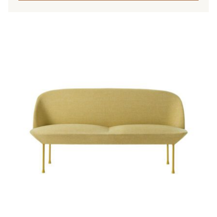
Tällä
tuotteella
on
useampi
muunnelma.
Voit
tehdä
valinnat
tuotteen
sivulla.