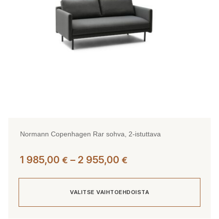
tuotteen
sivulla.
Normann Copenhagen Rar sohva, 2-istuttava
Hintaluokka:
1 985,00
–
2 955,00
€
€
1
985,00 €
VALITSE VAIHTOEHDOISTA
-
2