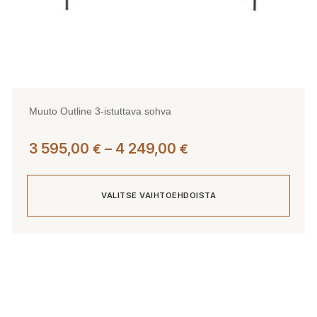
Muuto Outline 3-istuttava sohva
Hintaluokka:
3 595,00
–
4 249,00
€
€
3
595,00 €
VALITSE VAIHTOEHDOISTA
-
4
249,00 €
Tällä
tuotteella
on
useampi
muunnelma.