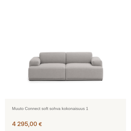
muunnelma.
Voit
tehdä
valinnat
tuotteen
sivulla.
Muuto Connect soft sohva kokonaisuus 1
4 295,00
€