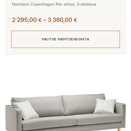
Normann Copenhagen Rar sohva, 3-istuttava
Hintaluokka:
2 295,00
–
3 380,00
€
€
2
295,00 €
VALITSE VAIHTOEHDOISTA
-
3
380,00 €
Tällä
tuotteella
on
useampi
muunnelma.
Voit
tehdä
valinnat
tuotteen
sivulla.