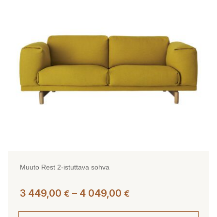
Voit
tehdä
valinnat
tuotteen
sivulla.
Muuto Rest 2-istuttava sohva
Hintaluokka:
3 449,00
–
4 049,00
€
€
3
449,00 €