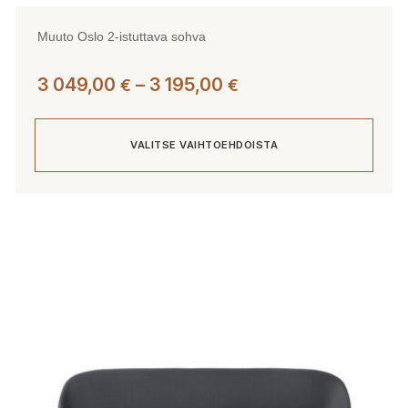
Muuto Oslo 2-istuttava sohva
Hintaluokka:
3 049,00
–
3 195,00
€
€
3
049,00 €
VALITSE VAIHTOEHDOISTA
-
3
195,00 €
Tällä
tuotteella
on
useampi
muunnelma.
Voit
tehdä
valinnat
tuotteen