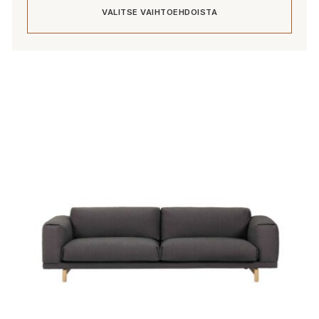
VALITSE VAIHTOEHDOISTA
-
4
049,00 €
Tällä
tuotteella
on
useampi
muunnelma.
Voit
tehdä
valinnat
tuotteen
sivulla.