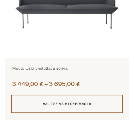
sivulla.
Muuto Oslo 3-istuttava sohva
Hintaluokka:
3 449,00
–
3 695,00
€
€
3
449,00 €
VALITSE VAIHTOEHDOISTA
-
3
695,00 €
Tällä
tuotteella