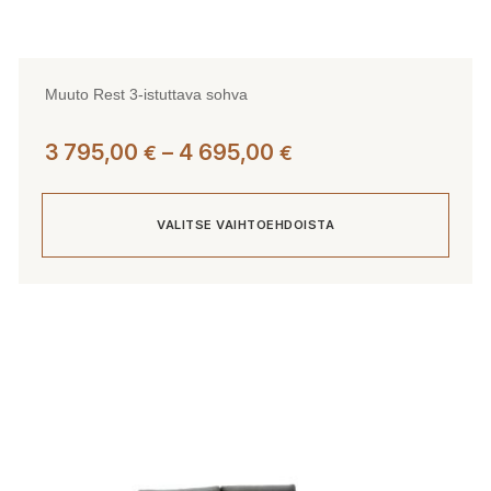
Muuto Rest 3-istuttava sohva
Hintaluokka:
3 795,00
–
4 695,00
€
€
3
795,00 €
VALITSE VAIHTOEHDOISTA
-
4
695,00 €
Tällä
tuotteella
on
useampi
muunnelma.
Voit
tehdä
valinnat