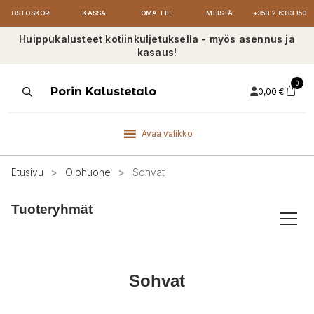
OSTOSKORI
KASSA
OMA TILI
MEISTÄ
+358 2 6333 150
Huippukalusteet kotiinkuljetuksella - myös asennus ja
kasaus!
0
Products
Porin Kalustetalo
0,00
€
search
Avaa valikko
Etusivu
>
Olohuone
>
Sohvat
Tuoteryhmät
Sohvat