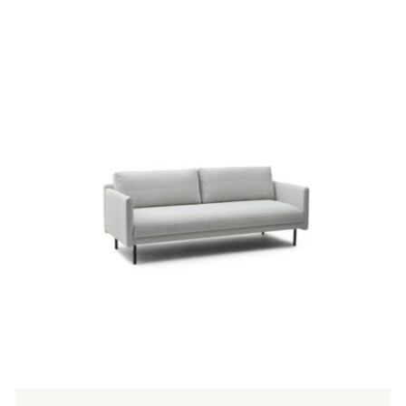
955,00 €
Tällä
tuotteella
on
useampi
muunnelma.
Voit
tehdä
valinnat
tuotteen
sivulla.