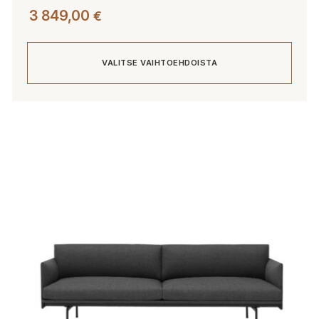
3 849,00
€
VALITSE VAIHTOEHDOISTA
Tällä
tuotteella
on
useampi
muunnelma.
Voit
tehdä
valinnat
tuotteen
sivulla.