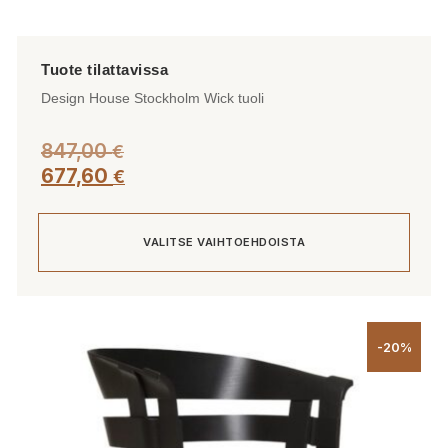
Design House Stockholm Wick tuoli
847,00
€
677,60
€
VALITSE VAIHTOEHDOISTA
Tällä
tuotteella
-20%
on
useampi
muunnelma.
Voit