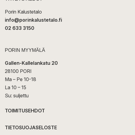
i
Porin Kalustetalo
info@porinkalustetalo.fi
02 633 3150
PORIN MYYMÄLÄ
Gallen-Kallelankatu 20
28100 PORI
Ma – Pe 10-18
La 10 – 15
Su: suljettu
TOIMITUSEHDOT
TIETOSUOJASELOSTE