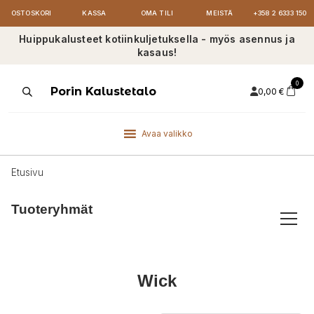
OSTOSKORI
KASSA
OMA TILI
MEISTÄ
+358 2 6333 150
Huippukalusteet kotiinkuljetuksella - myös asennus ja
kasaus!
0
Products
Porin Kalustetalo
0,00
€
search
Avaa valikko
Etusivu
Tuoteryhmät
Wick