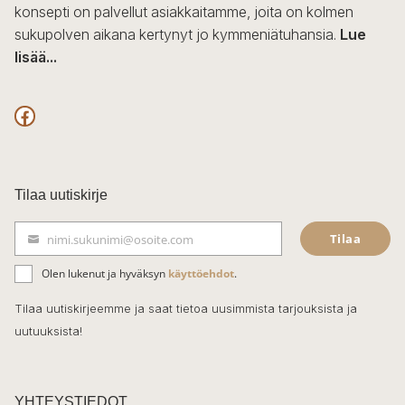
konsepti on palvellut asiakkaitamme, joita on kolmen
sukupolven aikana kertynyt jo kymmeniätuhansia.
Lue
lisää...
F
a
c
Tilaa uutiskirje
e
Tilaa
nimi.sukunimi@osoite.com
b
S
ä
o
Olen lukenut ja hyväksyn
käyttöehdot
.
h
k
o
Tilaa uutiskirjeemme ja saat tietoa uusimmista tarjouksista ja
ö
uutuuksista!
k
p
o
s
t
YHTEYSTIEDOT