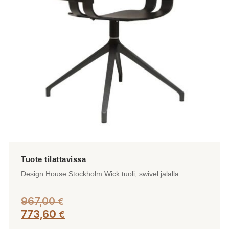
tehdä
valinnat
tuotteen
sivulla.
Design House Stockholm Wick tuoli, swivel jalalla
967,00
€
773,60
€