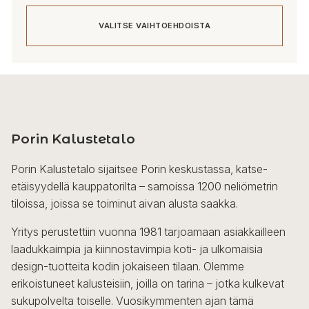
VALITSE VAIHTOEHDOISTA
Tällä
tuotteella
on
useampi
Porin Kalustetalo
muunnelma.
Voit
Porin Kalustetalo sijaitsee Porin keskustassa, katse-
tehdä
etäisyydellä kauppatorilta – samoissa 1200 neliömetrin
valinnat
tiloissa, joissa se toiminut aivan alusta saakka.
tuotteen
sivulla.
Yritys perustettiin vuonna 1981 tarjoamaan asiakkailleen
laadukkaimpia ja kiinnostavimpia koti- ja ulkomaisia
design-tuotteita kodin jokaiseen tilaan. Olemme
erikoistuneet kalusteisiin, joilla on tarina – jotka kulkevat
sukupolvelta toiselle. Vuosikymmenten ajan tämä