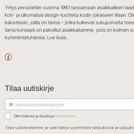
Yritys perustettiin vuonna 1981 tarjoamaan asiakkailleen laa
koti- ja ulkomaisia design-tuotteita kodin jokaiseen tilaan. 
kalusteisiin, joilla on tarina – jotka kulkevat sukupolvelta to
tämä konsepti on palvellut asiakkaitamme, joita on kolmen s
kymmeniätuhansia.
Lue lisää...
Facebook
Tilaa uutiskirje
nimi.sukunimi@osoite.com
S
ä
Olen lukenut ja hyväksyn
käyttöehdot
.
h
k
Tilaa uutiskirjeemme ja saat tietoa uusimmista tarjouksista ja uutuuks
ö