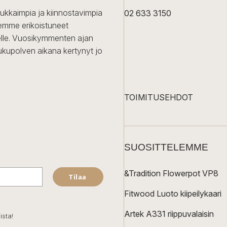
dukkaimpia ja kiinnostavimpia
02 633 3150
Olemme erikoistuneet
iselle. Vuosikymmenten ajan
ukupolven aikana kertynyt jo
TOIMITUSEHDOT
SUOSITTELEMME
&Tradition Flowerpot VP8
Tilaa
Fitwood Luoto kiipeilykaari
Artek A331 riippuvalaisin
ista!