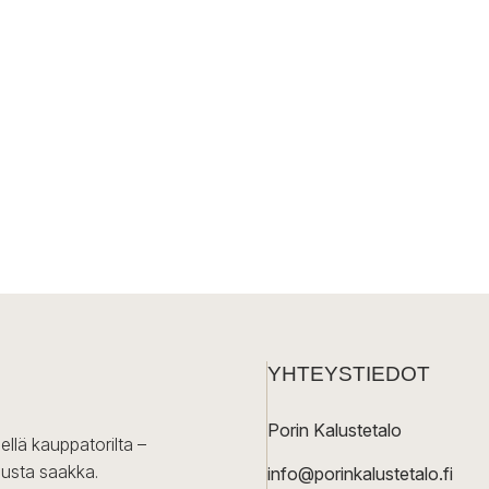
YHTEYSTIEDOT
Porin Kalustetalo
ellä kauppatorilta –
lusta saakka.
info@porinkalustetalo.fi