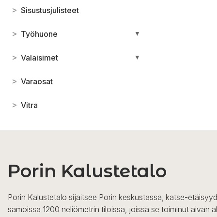
>
Sisustusjulisteet
>
Työhuone
▼
>
Valaisimet
▼
>
Varaosat
>
Vitra
Porin Kalustetalo
Porin Kalustetalo sijaitsee Porin keskustassa, katse-etäisyyd
samoissa 1200 neliömetrin tiloissa, joissa se toiminut aivan a