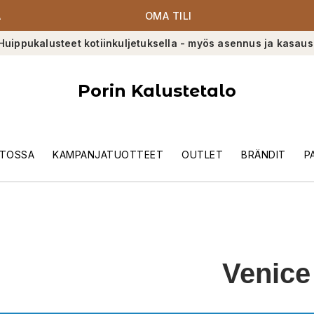
A
OMA TILI
Huippukalusteet kotiinkuljetuksella - myös asennus ja kasaus
Porin Kalustetalo
TOSSA
KAMPANJATUOTTEET
OUTLET
BRÄNDIT
P
Venice