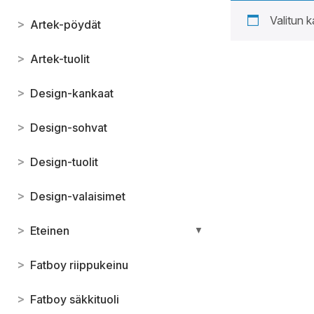
Valitun k
>
Artek-pöydät
>
Artek-tuolit
>
Design-kankaat
>
Design-sohvat
>
Design-tuolit
>
Design-valaisimet
>
Eteinen
▼
>
Fatboy riippukeinu
>
Fatboy säkkituoli