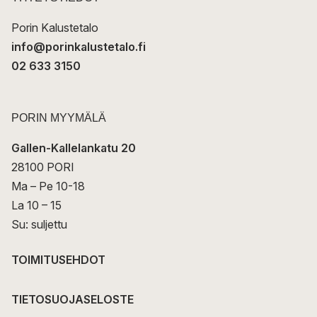
i
Porin Kalustetalo
info@porinkalustetalo.fi
02 633 3150
PORIN MYYMÄLÄ
Gallen-Kallelankatu 20
28100 PORI
Ma – Pe 10-18
La 10 – 15
Su: suljettu
TOIMITUSEHDOT
TIETOSUOJASELOSTE