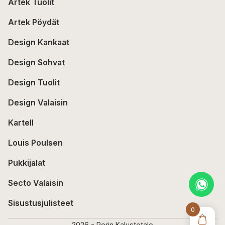
Artek Tuolit
Artek Pöydät
Design Kankaat
Design Sohvat
Design Tuolit
Design Valaisin
Kartell
Louis Poulsen
Pukkijalat
Secto Valaisin
Sisustusjulisteet
0
2026 - Porin Kalustetalo