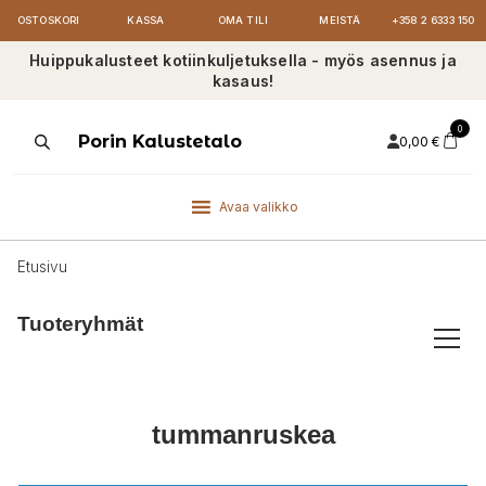
OSTOSKORI
KASSA
OMA TILI
MEISTÄ
+358 2 6333 150
Huippukalusteet kotiinkuljetuksella - myös asennus ja
kasaus!
0
Products
Porin Kalustetalo
0,00
€
search
Avaa valikko
Etusivu
Tuoteryhmät
tummanruskea