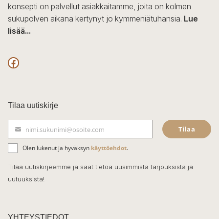
konsepti on palvellut asiakkaitamme, joita on kolmen
sukupolven aikana kertynyt jo kymmeniätuhansia.
Lue
lisää...
F
a
c
Tilaa uutiskirje
e
Tilaa
nimi.sukunimi@osoite.com
b
S
ä
o
Olen lukenut ja hyväksyn
käyttöehdot
.
h
k
o
Tilaa uutiskirjeemme ja saat tietoa uusimmista tarjouksista ja
ö
uutuuksista!
k
p
o
s
t
YHTEYSTIEDOT