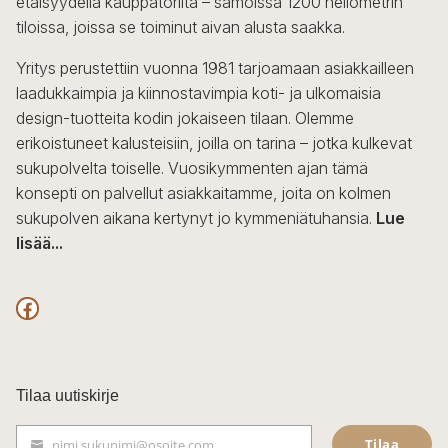
etäisyydellä kauppatorilta – samoissa 1200 neliömetrin
tiloissa, joissa se toiminut aivan alusta saakka.
Yritys perustettiin vuonna 1981 tarjoamaan asiakkailleen
laadukkaimpia ja kiinnostavimpia koti- ja ulkomaisia
design-tuotteita kodin jokaiseen tilaan. Olemme
erikoistuneet kalusteisiin, joilla on tarina – jotka kulkevat
sukupolvelta toiselle. Vuosikymmenten ajan tämä
konsepti on palvellut asiakkaitamme, joita on kolmen
sukupolven aikana kertynyt jo kymmeniätuhansia.
Lue
lisää...
F
a
c
Tilaa uutiskirje
e
Tilaa
nimi.sukunimi@osoite.com