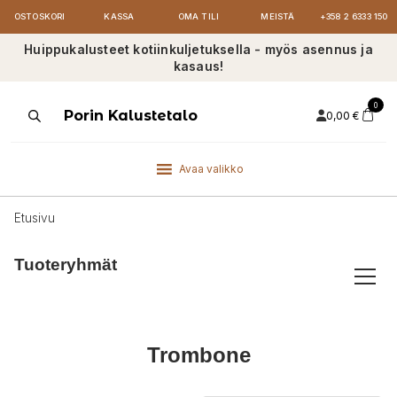
OSTOSKORI
KASSA
OMA TILI
MEISTÄ
+358 2 6333 150
Huippukalusteet kotiinkuljetuksella - myös asennus ja
kasaus!
0
Products
Porin Kalustetalo
0,00
€
search
Avaa valikko
Etusivu
Tuoteryhmät
Trombone