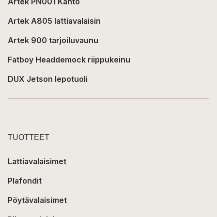
Artek PN001 Kanto
Artek A805 lattiavalaisin
Artek 900 tarjoiluvaunu
Fatboy Headdemock riippukeinu
DUX Jetson lepotuoli
TUOTTEET
Lattiavalaisimet
Plafondit
Pöytävalaisimet