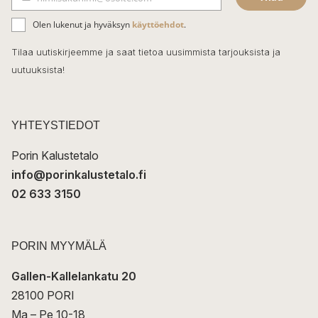
b
S
ä
o
Olen lukenut ja hyväksyn
käyttöehdot
.
h
k
o
Tilaa uutiskirjeemme ja saat tietoa uusimmista tarjouksista ja
ö
uutuuksista!
k
p
o
s
t
YHTEYSTIEDOT
i
Porin Kalustetalo
info@porinkalustetalo.fi
02 633 3150
PORIN MYYMÄLÄ
Gallen-Kallelankatu 20
28100 PORI
Ma – Pe 10-18