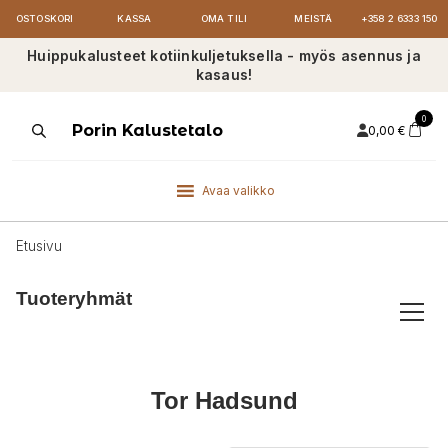
OSTOSKORI
KASSA
OMA TILI
MEISTÄ
+358 2 6333 150
Huippukalusteet kotiinkuljetuksella - myös asennus ja
kasaus!
0
Products
Porin Kalustetalo
0,00
€
search
Avaa valikko
Etusivu
Tuoteryhmät
Tor Hadsund