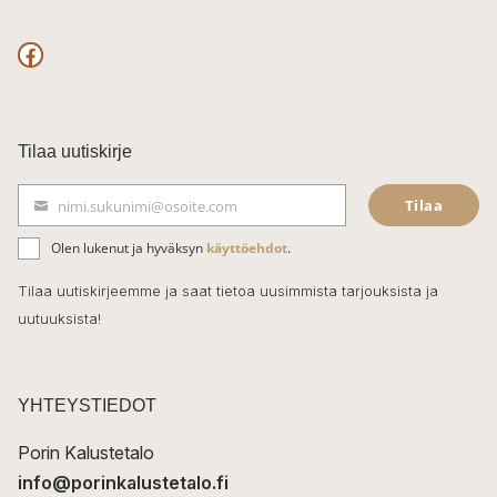
F
a
c
Tilaa uutiskirje
e
Tilaa
nimi.sukunimi@osoite.com
b
S
ä
o
Olen lukenut ja hyväksyn
käyttöehdot
.
h
k
o
Tilaa uutiskirjeemme ja saat tietoa uusimmista tarjouksista ja
ö
uutuuksista!
k
p
o
s
t
YHTEYSTIEDOT
i
Porin Kalustetalo
info@porinkalustetalo.fi