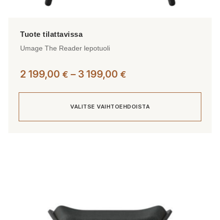
Umage The Reader lepotuoli
Hintaluokka:
2 199,00
–
3 199,00
€
€
2
199,00 €
VALITSE VAIHTOEHDOISTA
-
3
199,00 €
Tällä
tuotteella
on
useampi
muunnelma.
Voit
tehdä