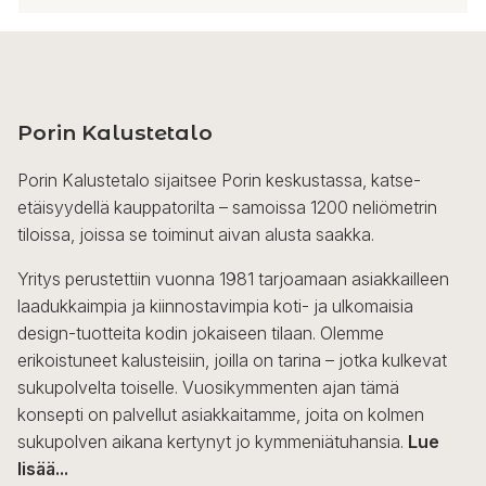
Tällä
tuotteella
on
useampi
Porin Kalustetalo
muunnelma.
Voit
Porin Kalustetalo sijaitsee Porin keskustassa, katse-
tehdä
etäisyydellä kauppatorilta – samoissa 1200 neliömetrin
valinnat
tiloissa, joissa se toiminut aivan alusta saakka.
tuotteen
sivulla.
Yritys perustettiin vuonna 1981 tarjoamaan asiakkailleen
laadukkaimpia ja kiinnostavimpia koti- ja ulkomaisia
design-tuotteita kodin jokaiseen tilaan. Olemme
erikoistuneet kalusteisiin, joilla on tarina – jotka kulkevat
sukupolvelta toiselle. Vuosikymmenten ajan tämä
konsepti on palvellut asiakkaitamme, joita on kolmen
sukupolven aikana kertynyt jo kymmeniätuhansia.
Lue
lisää...