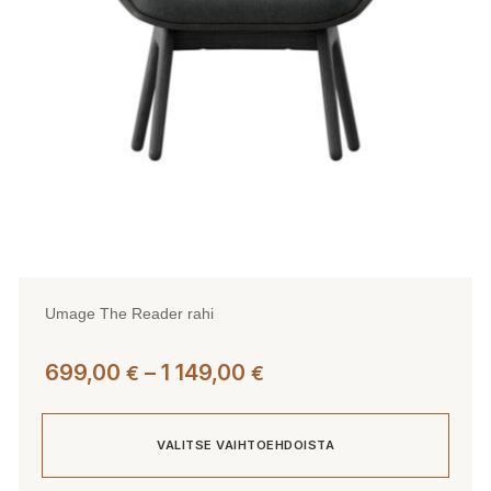
valinnat
tuotteen
sivulla.
Umage The Reader rahi
Hintaluokka:
699,00
–
1 149,00
€
€
699,00 €
-
VALITSE VAIHTOEHDOISTA
1
149,00 €