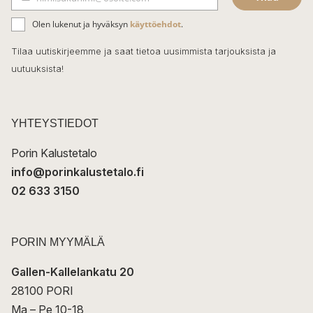
b
S
ä
o
Olen lukenut ja hyväksyn
käyttöehdot
.
h
k
o
Tilaa uutiskirjeemme ja saat tietoa uusimmista tarjouksista ja
ö
uutuuksista!
k
p
o
s
t
YHTEYSTIEDOT
i
Porin Kalustetalo
info@porinkalustetalo.fi
02 633 3150
PORIN MYYMÄLÄ
Gallen-Kallelankatu 20
28100 PORI
Ma – Pe 10-18