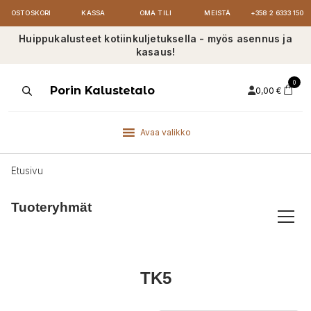
OSTOSKORI
KASSA
OMA TILI
MEISTÄ
+358 2 6333 150
Huippukalusteet kotiinkuljetuksella - myös asennus ja
kasaus!
0
Products
Porin Kalustetalo
0,00
€
search
Avaa valikko
Etusivu
Tuoteryhmät
TK5