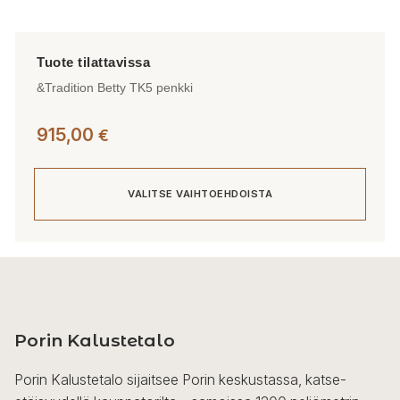
&Tradition Betty TK5 penkki
915,00
€
VALITSE VAIHTOEHDOISTA
Tällä
tuotteella
on
useampi
Porin Kalustetalo
muunnelma.
Voit
Porin Kalustetalo sijaitsee Porin keskustassa, katse-
tehdä