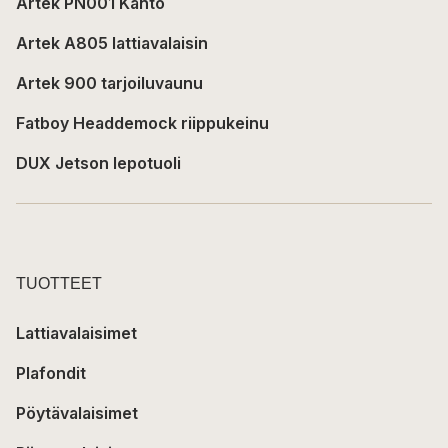
Artek PN001 Kanto
Artek A805 lattiavalaisin
Artek 900 tarjoiluvaunu
Fatboy Headdemock riippukeinu
DUX Jetson lepotuoli
TUOTTEET
Lattiavalaisimet
Plafondit
Pöytävalaisimet