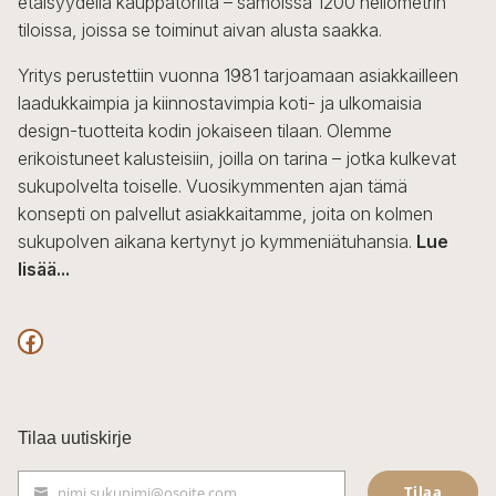
etäisyydellä kauppatorilta – samoissa 1200 neliömetrin
valinnat
tiloissa, joissa se toiminut aivan alusta saakka.
tuotteen
sivulla.
Yritys perustettiin vuonna 1981 tarjoamaan asiakkailleen
laadukkaimpia ja kiinnostavimpia koti- ja ulkomaisia
design-tuotteita kodin jokaiseen tilaan. Olemme
erikoistuneet kalusteisiin, joilla on tarina – jotka kulkevat
sukupolvelta toiselle. Vuosikymmenten ajan tämä
konsepti on palvellut asiakkaitamme, joita on kolmen
sukupolven aikana kertynyt jo kymmeniätuhansia.
Lue
lisää...
F
a
c
Tilaa uutiskirje
e
Tilaa
nimi.sukunimi@osoite.com