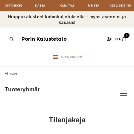
OSTOSKORI
KASSA
OMA TILI
MEISTÄ
+358 2 6333 150
Huippukalusteet kotiinkuljetuksella - myös asennus ja
kasaus!
0
Products
Porin Kalustetalo
0,00
€
search
Avaa valikko
Etusivu
Tuoteryhmät
Tilanjakaja