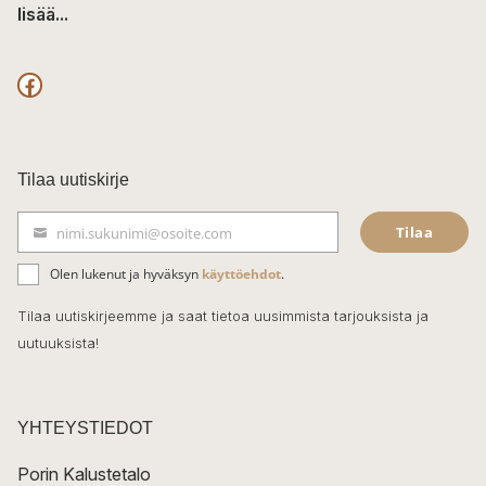
lisää...
F
a
c
Tilaa uutiskirje
e
Tilaa
nimi.sukunimi@osoite.com
b
S
ä
o
Olen lukenut ja hyväksyn
käyttöehdot
.
h
k
o
Tilaa uutiskirjeemme ja saat tietoa uusimmista tarjouksista ja
ö
uutuuksista!
k
p
o
s
t
YHTEYSTIEDOT
i
Porin Kalustetalo