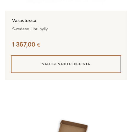
Swedese Libri hylly
1 367,00
€
VALITSE VAIHTOEHDOISTA
Tällä
tuotteella
on
useampi
muunnelma.
Voit
tehdä