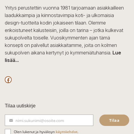
sivulla.
Yritys perustettiin vuonna 1981 tarjoamaan asiakkailleen
laadukkaimpia ja kiinnostavimpia koti- ja ulkomaisia
design-tuotteita kodin jokaiseen tilaan. Olemme
erikoistuneet kalusteisiin, joilla on tarina – jotka kulkevat
sukupolvelta toiselle. Vuosikymmenten ajan tämä
konsepti on palvellut asiakkaitamme, joita on kolmen
sukupolven aikana kertynyt jo kymmeniätuhansia.
Lue
lisää...
F
a
c
Tilaa uutiskirje
e
Tilaa
nimi.sukunimi@osoite.com
b
S
ä
o
Olen lukenut ja hyväksyn
käyttöehdot
.