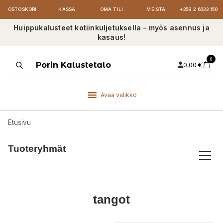
OSTOSKORI
KASSA
OMA TILI
MEISTÄ
+358 2 6333 150
Huippukalusteet kotiinkuljetuksella - myös asennus ja
kasaus!
0
Products
Porin Kalustetalo
0,00
€
search
Avaa valikko
Etusivu
Tuoteryhmät
tangot