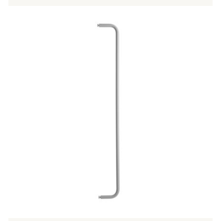
Tällä
tuotteella
on
useampi
muunnelma.
Voit
tehdä
valinnat
tuotteen
sivulla.