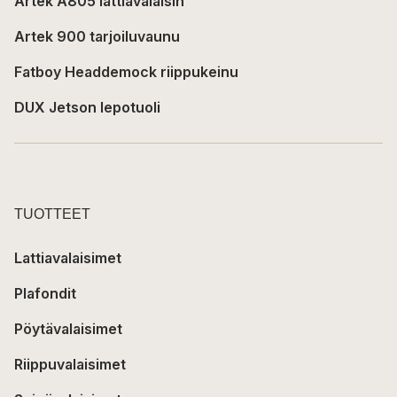
Artek A805 lattiavalaisin
Artek 900 tarjoiluvaunu
Fatboy Headdemock riippukeinu
DUX Jetson lepotuoli
TUOTTEET
Lattiavalaisimet
Plafondit
Pöytävalaisimet
Riippuvalaisimet