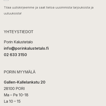
h
k
o
Tilaa uutiskirjeemme ja saat tietoa uusimmista tarjouksista ja
ö
uutuuksista!
k
p
o
s
t
YHTEYSTIEDOT
i
Porin Kalustetalo
info@porinkalustetalo.fi
02 633 3150
PORIN MYYMÄLÄ
Gallen-Kallelankatu 20
28100 PORI
Ma – Pe 10-18
La 10 – 15