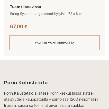
String System -tangot metallihyllyihin, 72 x 8 cm
67,00
€
VALITSE VAIHTOEHDOISTA
Tällä
tuotteella
on
useampi
Porin Kalustetalo
muunnelma.
Voit
Porin Kalustetalo sijaitsee Porin keskustassa, katse-
tehdä
etäisyydellä kauppatorilta – samoissa 1200 neliömetrin
valinnat
tiloissa, joissa se toiminut aivan alusta saakka.
tuotteen