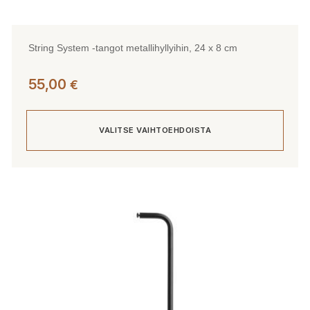
String System -tangot metallihyllyihin, 24 x 8 cm
55,00
€
VALITSE VAIHTOEHDOISTA
Tällä
tuotteella
on
useampi
muunnelma.
Voit
tehdä
valinnat