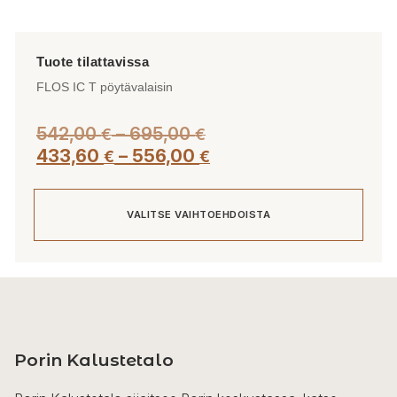
FLOS IC T pöytävalaisin
Hintaluokka:
542,00
–
695,00
€
€
542,00 €
Hintaluokka:
433,60
–
556,00
€
€
-
433,60 €
695,00 €
-
VALITSE VAIHTOEHDOISTA
556,00 €
Tällä
tuotteella
on
useampi
Porin Kalustetalo
muunnelma.
Voit