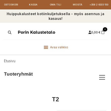
OSTOSKORI
KASSA
OMA TILI
MEISTÄ
+358 2 6333 150
Huippukalusteet kotiinkuljetuksella - myös asennus ja
kasaus!
0
Products
Porin Kalustetalo
0,00
€
search
Avaa valikko
Etusivu
Tuoteryhmät
T2