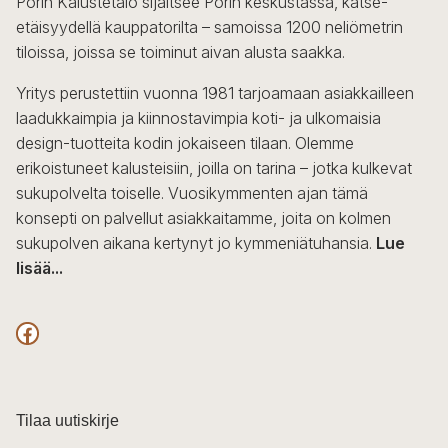
Porin Kalustetalo sijaitsee Porin keskustassa, katse-
tehdä
etäisyydellä kauppatorilta – samoissa 1200 neliömetrin
valinnat
tiloissa, joissa se toiminut aivan alusta saakka.
tuotteen
sivulla.
Yritys perustettiin vuonna 1981 tarjoamaan asiakkailleen
laadukkaimpia ja kiinnostavimpia koti- ja ulkomaisia
design-tuotteita kodin jokaiseen tilaan. Olemme
erikoistuneet kalusteisiin, joilla on tarina – jotka kulkevat
sukupolvelta toiselle. Vuosikymmenten ajan tämä
konsepti on palvellut asiakkaitamme, joita on kolmen
sukupolven aikana kertynyt jo kymmeniätuhansia.
Lue
lisää...
F
a
c
Tilaa uutiskirje
e