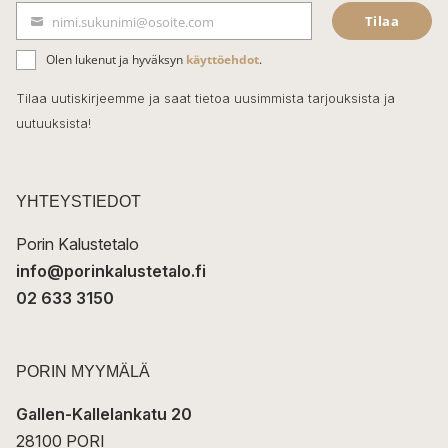
Tilaa
nimi.sukunimi@osoite.com
b
S
ä
o
Olen lukenut ja hyväksyn
käyttöehdot
.
h
k
o
Tilaa uutiskirjeemme ja saat tietoa uusimmista tarjouksista ja
ö
uutuuksista!
k
p
o
s
t
YHTEYSTIEDOT
i
Porin Kalustetalo
info@porinkalustetalo.fi
02 633 3150
PORIN MYYMÄLÄ
Gallen-Kallelankatu 20
28100 PORI