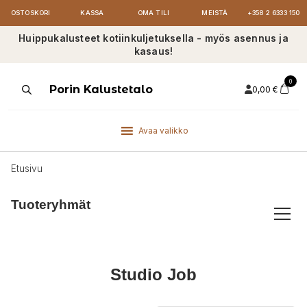
OSTOSKORI
KASSA
OMA TILI
MEISTÄ
+358 2 6333 150
Huippukalusteet kotiinkuljetuksella - myös asennus ja
kasaus!
0
Products
Porin Kalustetalo
0,00
€
search
Avaa valikko
Etusivu
Tuoteryhmät
Studio Job