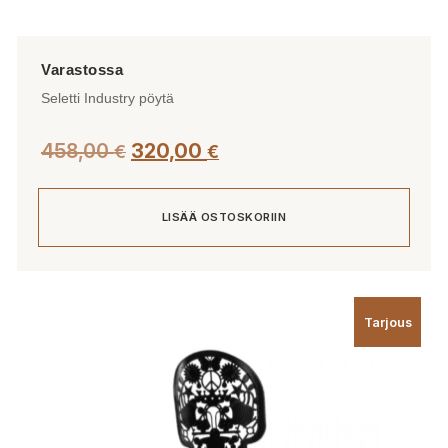
Seletti Industry pöytä
Alkuperäinen
Nykyinen
458,00
320,00
€
€
hinta
hinta
oli:
on:
LISÄÄ OSTOSKORIIN
458,00 €.
320,00 €.
Tarjous