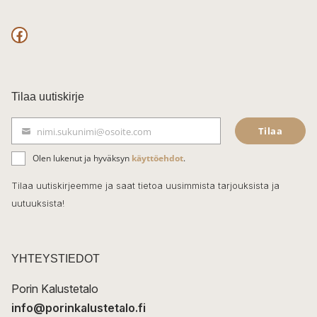
F
a
c
Tilaa uutiskirje
e
Tilaa
nimi.sukunimi@osoite.com
b
S
ä
o
Olen lukenut ja hyväksyn
käyttöehdot
.
h
k
o
Tilaa uutiskirjeemme ja saat tietoa uusimmista tarjouksista ja
ö
uutuuksista!
k
p
o
s
t
YHTEYSTIEDOT
i
Porin Kalustetalo
info@porinkalustetalo.fi