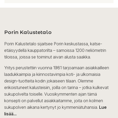
Tällä
tuotteella
on
useampi
Porin Kalustetalo
muunnelma.
Voit
Porin Kalustetalo sijaitsee Porin keskustassa, katse-
tehdä
etäisyydellä kauppatorilta – samoissa 1200 neliömetrin
valinnat
tiloissa, joissa se toiminut aivan alusta saakka.
tuotteen
sivulla.
Yritys perustettiin vuonna 1981 tarjoamaan asiakkailleen
laadukkaimpia ja kiinnostavimpia koti- ja ulkomaisia
design-tuotteita kodin jokaiseen tilaan. Olemme
erikoistuneet kalusteisiin, joilla on tarina – jotka kulkevat
sukupolvelta toiselle. Vuosikymmenten ajan tämä
konsepti on palvellut asiakkaitamme, joita on kolmen
sukupolven aikana kertynyt jo kymmeniätuhansia.
Lue
lisää...