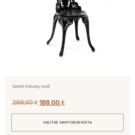
Seletti Industry tuoli
Alkuperäinen
Nykyinen
269,00
188,00
€
€
hinta
hinta
oli:
on:
VALITSE VAIHTOEHDOISTA
269,00 €.
188,00 €.