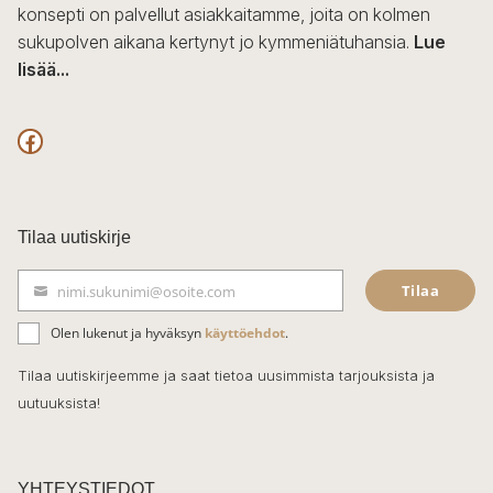
konsepti on palvellut asiakkaitamme, joita on kolmen
sukupolven aikana kertynyt jo kymmeniätuhansia.
Lue
lisää...
F
a
c
Tilaa uutiskirje
e
Tilaa
nimi.sukunimi@osoite.com
b
S
ä
o
Olen lukenut ja hyväksyn
käyttöehdot
.
h
k
o
Tilaa uutiskirjeemme ja saat tietoa uusimmista tarjouksista ja
ö
uutuuksista!
k
p
o
s
t
YHTEYSTIEDOT