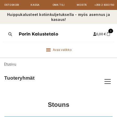
OSTOSKORI
KASSA
OMA TILI
MEISTÄ
+358 2 6333 150
Huippukalusteet kotiinkuljetuksella - myös asennus ja
kasaus!
0
Products
Porin Kalustetalo
0,00
€
search
Avaa valikko
Etusivu
Tuoteryhmät
Stouns