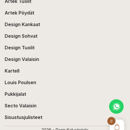
Artek Tuolit
Artek Pöydät
Design Kankaat
Design Sohvat
Design Tuolit
Design Valaisin
Kartell
Louis Poulsen
Pukkijalat
Secto Valaisin
Sisustusjulisteet
0
2026 - Porin Kalustetalo