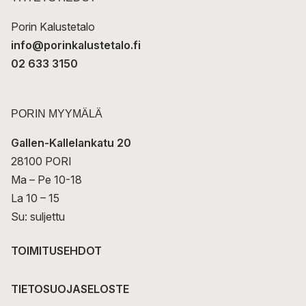
i
Porin Kalustetalo
info@porinkalustetalo.fi
02 633 3150
PORIN MYYMÄLÄ
Gallen-Kallelankatu 20
28100 PORI
Ma – Pe 10-18
La 10 – 15
Su: suljettu
TOIMITUSEHDOT
TIETOSUOJASELOSTE