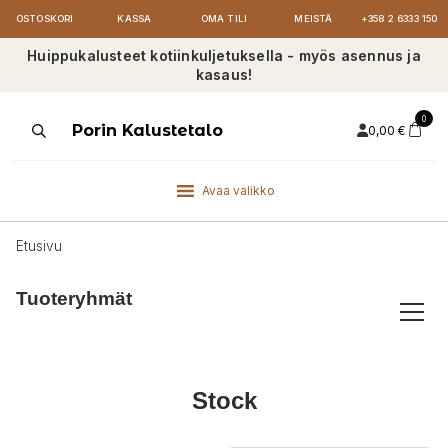
OSTOSKORI
KASSA
OMA TILI
MEISTÄ
+358 2 6333 150
Huippukalusteet kotiinkuljetuksella - myös asennus ja
kasaus!
0
Products
Porin Kalustetalo
0,00
€
search
Avaa valikko
Etusivu
Tuoteryhmät
Stock