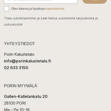
b
S
ä
o
Olen lukenut ja hyväksyn
käyttöehdot
.
h
k
o
Tilaa uutiskirjeemme ja saat tietoa uusimmista tarjouksista ja
ö
uutuuksista!
k
p
o
s
t
YHTEYSTIEDOT
i
Porin Kalustetalo
info@porinkalustetalo.fi
02 633 3150
PORIN MYYMÄLÄ
Gallen-Kallelankatu 20
28100 PORI
Ma – Pe 10-18