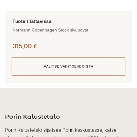
Normann Copenhagen Stock sivupöytä
315,00
€
VALITSE VAIHTOEHDOISTA
Tällä
tuotteella
on
useampi
Porin Kalustetalo
muunnelma.
Voit
Porin Kalustetalo sijaitsee Porin keskustassa, katse-
tehdä