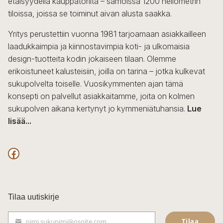
etäisyydellä kauppatorilta – samoissa 1200 neliömetrin
valinnat
tiloissa, joissa se toiminut aivan alusta saakka.
tuotteen
sivulla.
Yritys perustettiin vuonna 1981 tarjoamaan asiakkailleen
laadukkaimpia ja kiinnostavimpia koti- ja ulkomaisia
design-tuotteita kodin jokaiseen tilaan. Olemme
erikoistuneet kalusteisiin, joilla on tarina – jotka kulkevat
sukupolvelta toiselle. Vuosikymmenten ajan tämä
konsepti on palvellut asiakkaitamme, joita on kolmen
sukupolven aikana kertynyt jo kymmeniätuhansia.
Lue
lisää...
F
a
c
Tilaa uutiskirje
e
Tilaa
nimi.sukunimi@osoite.com