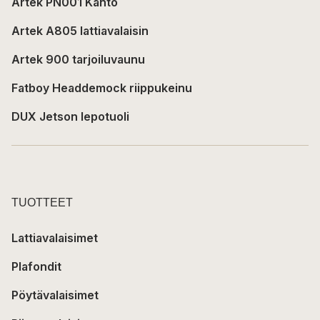
Artek PN001 Kanto
Artek A805 lattiavalaisin
Artek 900 tarjoiluvaunu
Fatboy Headdemock riippukeinu
DUX Jetson lepotuoli
TUOTTEET
Lattiavalaisimet
Plafondit
Pöytävalaisimet