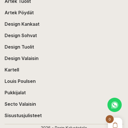
Artek Tuolit
Artek Pöydät
Design Kankaat
Design Sohvat
Design Tuolit
Design Valaisin
Kartell
Louis Poulsen
Pukkijalat
Secto Valaisin
Sisustusjulisteet
0
2026 - Porin Kalustetalo