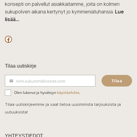
konsepti on palvellut asiakkaitamme, joita on kolmen
sukupolven aikana kertynyt jo kymmeniätuhansia.
Lue
lisää...
F
a
c
Tilaa uutiskirje
e
Tilaa
nimi.sukunimi@osoite.com
b
S
ä
o
Olen lukenut ja hyväksyn
käyttöehdot
.
h
k
o
Tilaa uutiskirjeemme ja saat tietoa uusimmista tarjouksista ja
ö
uutuuksista!
k
p
o
s
t
YHTEYSTIEDOT