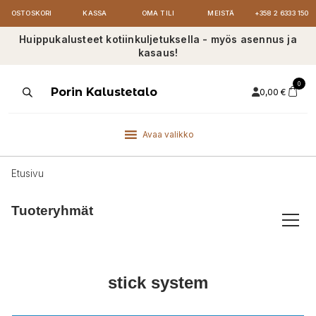
OSTOSKORI
KASSA
OMA TILI
MEISTÄ
+358 2 6333 150
Huippukalusteet kotiinkuljetuksella - myös asennus ja
kasaus!
0
Products
Porin Kalustetalo
0,00
€
search
Avaa valikko
Etusivu
Tuoteryhmät
stick system