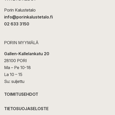
i
Porin Kalustetalo
info@porinkalustetalo.fi
02 633 3150
PORIN MYYMÄLÄ
Gallen-Kallelankatu 20
28100 PORI
Ma – Pe 10-18
La 10 – 15
Su: suljettu
TOIMITUSEHDOT
TIETOSUOJASELOSTE