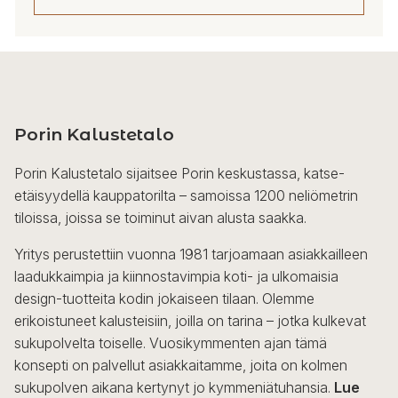
7
402,00 €
Tällä
tuotteella
on
useampi
Porin Kalustetalo
muunnelma.
Voit
Porin Kalustetalo sijaitsee Porin keskustassa, katse-
tehdä
etäisyydellä kauppatorilta – samoissa 1200 neliömetrin
valinnat
tiloissa, joissa se toiminut aivan alusta saakka.
tuotteen
sivulla.
Yritys perustettiin vuonna 1981 tarjoamaan asiakkailleen
laadukkaimpia ja kiinnostavimpia koti- ja ulkomaisia
design-tuotteita kodin jokaiseen tilaan. Olemme
erikoistuneet kalusteisiin, joilla on tarina – jotka kulkevat
sukupolvelta toiselle. Vuosikymmenten ajan tämä
konsepti on palvellut asiakkaitamme, joita on kolmen
sukupolven aikana kertynyt jo kymmeniätuhansia.
Lue