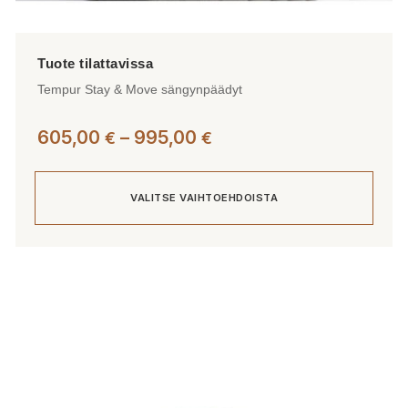
Tempur Stay & Move sängynpäädyt
Hintaluokka:
605,00
–
995,00
€
€
605,00 €
-
VALITSE VAIHTOEHDOISTA
995,00 €
Tällä
tuotteella
on
useampi
muunnelma.
Voit
tehdä