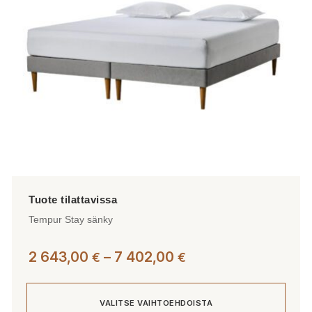
valinnat
tuotteen
sivulla.
Tempur Stay sänky
Hintaluokka:
2 643,00
–
7 402,00
€
€
2
643,00 €
VALITSE VAIHTOEHDOISTA
-