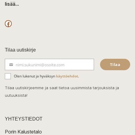
lisää...
F
a
c
Tilaa uutiskirje
e
Tilaa
nimi.sukunimi@osoite.com
b
S
ä
o
Olen lukenut ja hyväksyn
käyttöehdot
.
h
k
o
Tilaa uutiskirjeemme ja saat tietoa uusimmista tarjouksista ja
ö
uutuuksista!
k
p
o
s
t
YHTEYSTIEDOT
i
Porin Kalustetalo