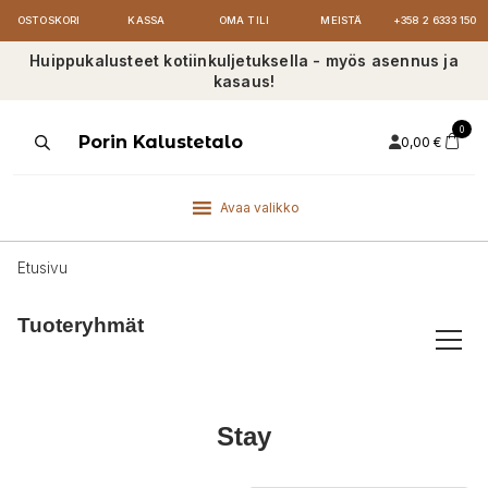
OSTOSKORI
KASSA
OMA TILI
MEISTÄ
+358 2 6333 150
Huippukalusteet kotiinkuljetuksella - myös asennus ja
kasaus!
0
Products
Porin Kalustetalo
0,00
€
search
Avaa valikko
Etusivu
Tuoteryhmät
Stay