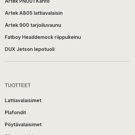
Artek PN001 Kanto
Artek A805 lattiavalaisin
Artek 900 tarjoiluvaunu
Fatboy Headdemock riippukeinu
DUX Jetson lepotuoli
TUOTTEET
Lattiavalaisimet
Plafondit
Pöytävalaisimet