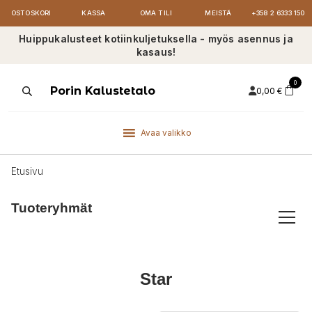
OSTOSKORI
KASSA
OMA TILI
MEISTÄ
+358 2 6333 150
Huippukalusteet kotiinkuljetuksella - myös asennus ja
kasaus!
0
Products
Porin Kalustetalo
0,00
€
search
Avaa valikko
Etusivu
Tuoteryhmät
Star