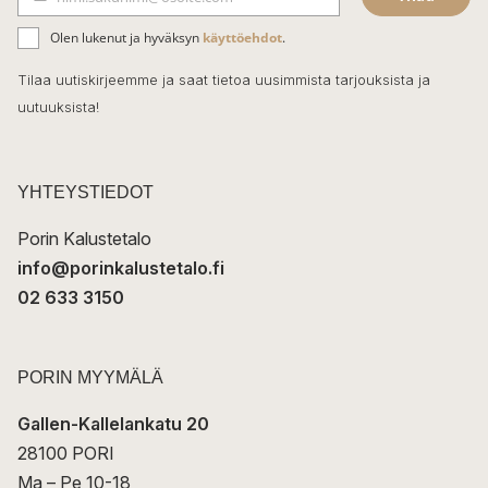
b
S
ä
o
Olen lukenut ja hyväksyn
käyttöehdot
.
h
k
o
Tilaa uutiskirjeemme ja saat tietoa uusimmista tarjouksista ja
ö
uutuuksista!
k
p
o
s
t
YHTEYSTIEDOT
i
Porin Kalustetalo
info@porinkalustetalo.fi
02 633 3150
PORIN MYYMÄLÄ
Gallen-Kallelankatu 20
28100 PORI
Ma – Pe 10-18