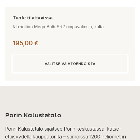
&Tradition Mega Bulb SR2 riippuvalaisin, kulta
195,00
€
VALITSE VAIHTOEHDOISTA
Tällä
tuotteella
on
useampi
Porin Kalustetalo
muunnelma.
Voit
Porin Kalustetalo sijaitsee Porin keskustassa, katse-
tehdä
etäisyydellä kauppatorilta – samoissa 1200 neliömetrin
valinnat