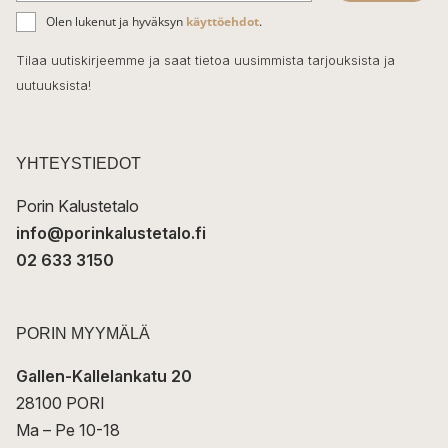
ä
o
Olen lukenut ja hyväksyn
käyttöehdot
.
h
k
o
Tilaa uutiskirjeemme ja saat tietoa uusimmista tarjouksista ja
ö
uutuuksista!
k
p
o
s
t
YHTEYSTIEDOT
i
Porin Kalustetalo
info@porinkalustetalo.fi
02 633 3150
PORIN MYYMÄLÄ
Gallen-Kallelankatu 20
28100 PORI
Ma – Pe 10-18