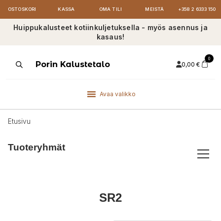
OSTOSKORI
KASSA
OMA TILI
MEISTÄ
+358 2 6333 150
Huippukalusteet kotiinkuljetuksella - myös asennus ja
kasaus!
0
Products
Porin Kalustetalo
0,00
€
search
Avaa valikko
Etusivu
Tuoteryhmät
SR2