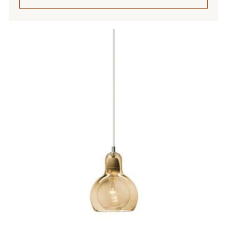
Tällä
tuotteella
on
useampi
muunnelma.
Voit
tehdä
valinnat
tuotteen
sivulla.