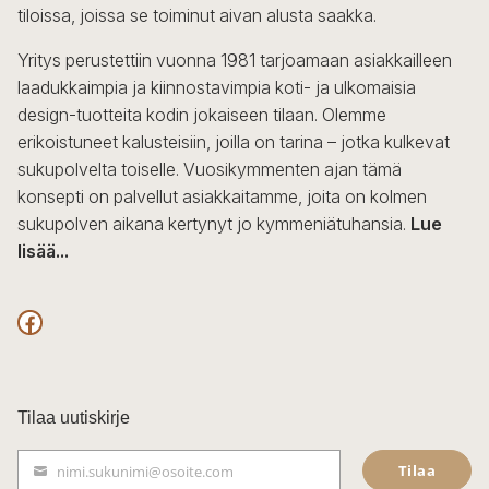
tiloissa, joissa se toiminut aivan alusta saakka.
tuotteen
sivulla.
Yritys perustettiin vuonna 1981 tarjoamaan asiakkailleen
laadukkaimpia ja kiinnostavimpia koti- ja ulkomaisia
design-tuotteita kodin jokaiseen tilaan. Olemme
erikoistuneet kalusteisiin, joilla on tarina – jotka kulkevat
sukupolvelta toiselle. Vuosikymmenten ajan tämä
konsepti on palvellut asiakkaitamme, joita on kolmen
sukupolven aikana kertynyt jo kymmeniätuhansia.
Lue
lisää...
F
a
c
Tilaa uutiskirje
e
Tilaa
nimi.sukunimi@osoite.com
b
S