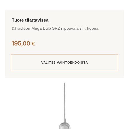
&Tradition Mega Bulb SR2 riippuvalaisin, hopea
195,00
€
VALITSE VAIHTOEHDOISTA
Tällä
tuotteella
on
useampi
muunnelma.
Voit
tehdä