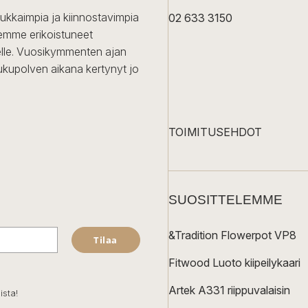
dukkaimpia ja kiinnostavimpia
02 633 3150
Olemme erikoistuneet
iselle. Vuosikymmenten ajan
ukupolven aikana kertynyt jo
TOIMITUSEHDOT
SUOSITTELEMME
&Tradition Flowerpot VP8
Tilaa
Fitwood Luoto kiipeilykaari
Artek A331 riippuvalaisin
ista!