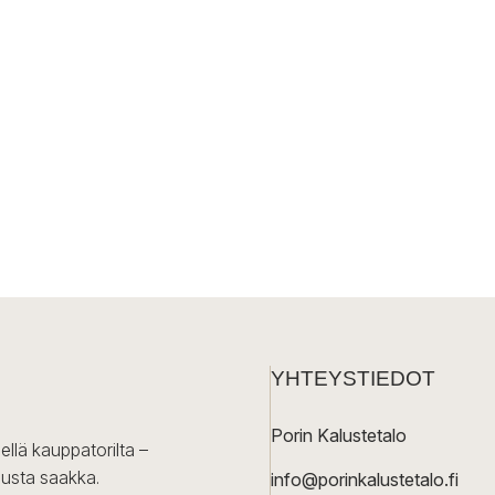
YHTEYSTIEDOT
Porin Kalustetalo
ellä kauppatorilta –
lusta saakka.
info@porinkalustetalo.fi