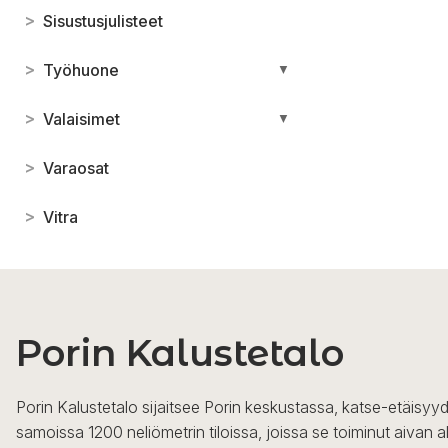
>
Sisustusjulisteet
>
Työhuone
▼
>
Valaisimet
▼
>
Varaosat
>
Vitra
Porin Kalustetalo
Porin Kalustetalo sijaitsee Porin keskustassa, katse-etäisyyd
samoissa 1200 neliömetrin tiloissa, joissa se toiminut aivan a