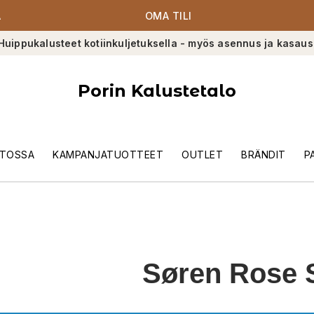
A
OMA TILI
Huippukalusteet kotiinkuljetuksella - myös asennus ja kasaus
Porin Kalustetalo
TOSSA
KAMPANJATUOTTEET
OUTLET
BRÄNDIT
P
Søren Rose 