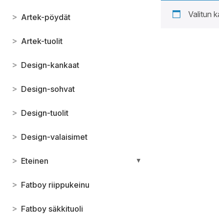
Valitun k
>
Artek-pöydät
>
Artek-tuolit
>
Design-kankaat
>
Design-sohvat
>
Design-tuolit
>
Design-valaisimet
>
Eteinen
▼
>
Fatboy riippukeinu
>
Fatboy säkkituoli