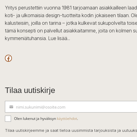
Yritys perustettiin vuonna 1981 tarjoamaan asiakkailleen laa
koti- ja ulkomaisia design-tuotteita kodin jokaiseen tilaan. 
kalusteisiin, joilla on tarina – jotka kulkevat sukupolvelta to
tämä konsepti on palvellut asiakkaitamme, joita on kolmen s
kymmeniätuhansia.
Lue lisää...
Facebook
Tilaa uutiskirje
nimi.sukunimi@osoite.com
S
ä
Olen lukenut ja hyväksyn
käyttöehdot
.
h
k
Tilaa uutiskirjeemme ja saat tietoa uusimmista tarjouksista ja uutuuks
ö