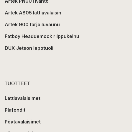
Artek PN001 Kanto
Artek A805 lattiavalaisin
Artek 900 tarjoiluvaunu
Fatboy Headdemock riippukeinu
DUX Jetson lepotuoli
TUOTTEET
Lattiavalaisimet
Plafondit
Pöytävalaisimet