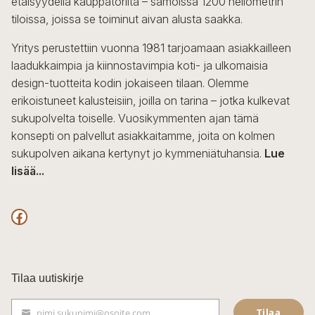
etäisyydellä kauppatorilta – samoissa 1200 neliömetrin
tiloissa, joissa se toiminut aivan alusta saakka.
Yritys perustettiin vuonna 1981 tarjoamaan asiakkailleen
laadukkaimpia ja kiinnostavimpia koti- ja ulkomaisia
design-tuotteita kodin jokaiseen tilaan. Olemme
erikoistuneet kalusteisiin, joilla on tarina – jotka kulkevat
sukupolvelta toiselle. Vuosikymmenten ajan tämä
konsepti on palvellut asiakkaitamme, joita on kolmen
sukupolven aikana kertynyt jo kymmeniätuhansia.
Lue
lisää...
F
a
c
Tilaa uutiskirje
e
Tilaa
nimi.sukunimi@osoite.com