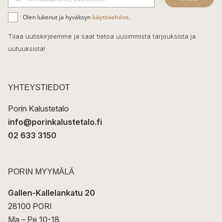
b
S
ä
o
Olen lukenut ja hyväksyn
käyttöehdot
.
h
k
o
Tilaa uutiskirjeemme ja saat tietoa uusimmista tarjouksista ja
ö
uutuuksista!
k
p
o
s
t
YHTEYSTIEDOT
i
Porin Kalustetalo
info@porinkalustetalo.fi
02 633 3150
PORIN MYYMÄLÄ
Gallen-Kallelankatu 20
28100 PORI
Ma – Pe 10-18