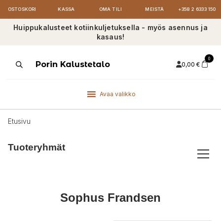
OSTOSKORI
KASSA
OMA TILI
MEISTÄ
+358 2 6333 150
Huippukalusteet kotiinkuljetuksella - myös asennus ja
kasaus!
0
Products
Porin Kalustetalo
0,00
€
search
Avaa valikko
Etusivu
Tuoteryhmät
Sophus Frandsen