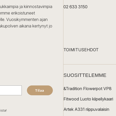
dukkaimpia ja kiinnostavimpia
02 633 3150
Olemme erikoistuneet
iselle. Vuosikymmenten ajan
ukupolven aikana kertynyt jo
TOIMITUSEHDOT
SUOSITTELEMME
&Tradition Flowerpot VP8
Tilaa
Fitwood Luoto kiipeilykaari
Artek A331 riippuvalaisin
ista!