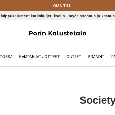
A
OMA TILI
Huippukalusteet kotiinkuljetuksella - myös asennus ja kasaus
Porin Kalustetalo
TOSSA
KAMPANJATUOTTEET
OUTLET
BRÄNDIT
P
Societ