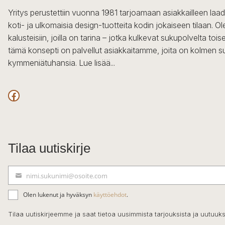
Yritys perustettiin vuonna 1981 tarjoamaan asiakkailleen laa
koti- ja ulkomaisia design-tuotteita kodin jokaiseen tilaan. 
kalusteisiin, joilla on tarina – jotka kulkevat sukupolvelta to
tämä konsepti on palvellut asiakkaitamme, joita on kolmen s
kymmeniätuhansia.
Lue lisää...
Facebook
Tilaa uutiskirje
nimi.sukunimi@osoite.com
S
ä
Olen lukenut ja hyväksyn
käyttöehdot
.
h
k
Tilaa uutiskirjeemme ja saat tietoa uusimmista tarjouksista ja uutuuks
ö