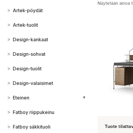
Näytetään ainoa t
>
Artek-pöydät
>
Artek-tuolit
>
Design-kankaat
>
Design-sohvat
>
Design-tuolit
>
Design-valaisimet
>
Eteinen
▼
>
Fatboy riippukeinu
>
Fatboy säkkituoli