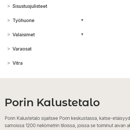
>
Sisustusjulisteet
>
Työhuone
▼
>
Valaisimet
▼
>
Varaosat
>
Vitra
Porin Kalustetalo
Porin Kalustetalo sijaitsee Porin keskustassa, katse-etäisyyd
samoissa 1200 neliömetrin tiloissa, joissa se toiminut aivan a