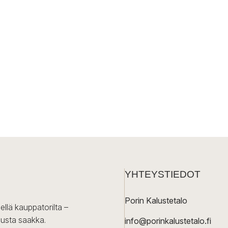
YHTEYSTIEDOT
Porin Kalustetalo
ellä kauppatorilta –
lusta saakka.
info@porinkalustetalo.fi