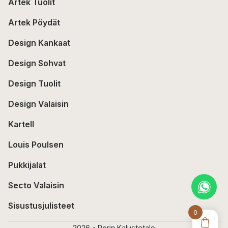
Artek Tuolit
Artek Pöydät
Design Kankaat
Design Sohvat
Design Tuolit
Design Valaisin
Kartell
Louis Poulsen
Pukkijalat
Secto Valaisin
Sisustusjulisteet
0
2026 - Porin Kalustetalo