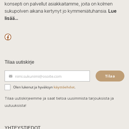
konsepti on palvellut asiakkaitamme, joita on kolmen
sukupolven aikana kertynyt jo kymmeniätuhansia.
Lue
lisää...
F
a
c
Tilaa uutiskirje
e
Tilaa
nimi.sukunimi@osoite.com
b
S
ä
o
Olen lukenut ja hyväksyn
käyttöehdot
.
h
k
o
Tilaa uutiskirjeemme ja saat tietoa uusimmista tarjouksista ja
ö
uutuuksista!
k
p
o
s
t
YHTEYSTIEDOT