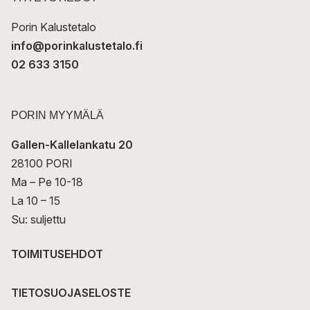
i
Porin Kalustetalo
info@porinkalustetalo.fi
02 633 3150
PORIN MYYMÄLÄ
Gallen-Kallelankatu 20
28100 PORI
Ma – Pe 10-18
La 10 – 15
Su: suljettu
TOIMITUSEHDOT
TIETOSUOJASELOSTE