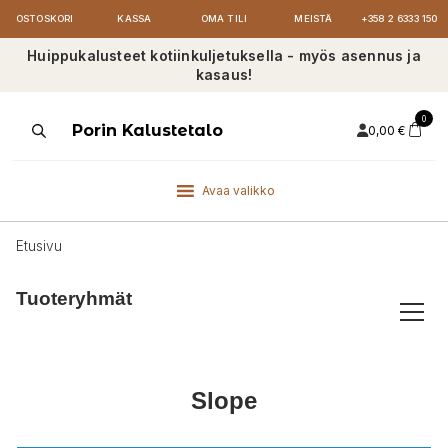
OSTOSKORI
KASSA
OMA TILI
MEISTÄ
+358 2 6333 150
Huippukalusteet kotiinkuljetuksella - myös asennus ja
kasaus!
0
Products
Porin Kalustetalo
0,00
€
search
Avaa valikko
Etusivu
Tuoteryhmät
Slope