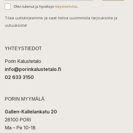
ä
o
Olen lukenut ja hyväksyn
käyttöehdot
.
h
k
o
Tilaa uutiskirjeemme ja saat tietoa uusimmista tarjouksista ja
ö
uutuuksista!
k
p
o
s
t
YHTEYSTIEDOT
i
Porin Kalustetalo
info@porinkalustetalo.fi
02 633 3150
PORIN MYYMÄLÄ
Gallen-Kallelankatu 20
28100 PORI
Ma – Pe 10-18