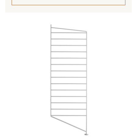
Tällä
tuotteella
on
useampi
muunnelma.
Voit
tehdä
valinnat
tuotteen
sivulla.