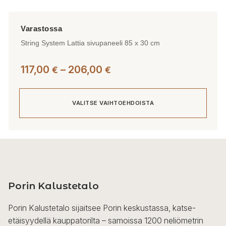
String System Lattia sivupaneeli 85 x 30 cm
Hintaluokka:
117,00
–
206,00
€
€
117,00 €
-
VALITSE VAIHTOEHDOISTA
206,00 €
Tällä
tuotteella
on
useampi
Porin Kalustetalo
muunnelma.
Voit
Porin Kalustetalo sijaitsee Porin keskustassa, katse-
tehdä
etäisyydellä kauppatorilta – samoissa 1200 neliömetrin
valinnat