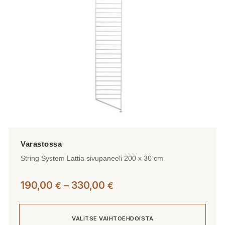
valinnat
tuotteen
sivulla.
String System Lattia sivupaneeli 200 x 30 cm
Hintaluokka:
190,00
–
330,00
€
€
190,00 €
-
VALITSE VAIHTOEHDOISTA
330,00 €