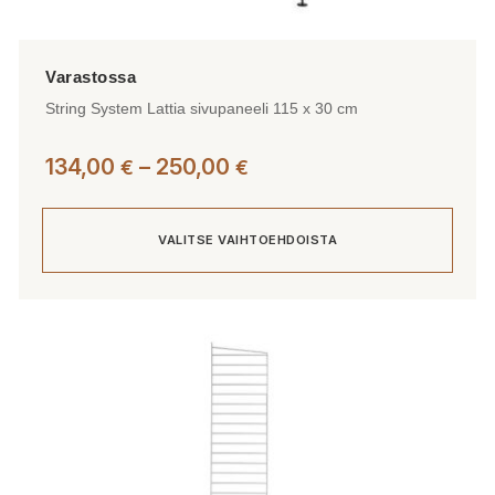
String System Lattia sivupaneeli 115 x 30 cm
Hintaluokka:
134,00
–
250,00
€
€
134,00 €
-
VALITSE VAIHTOEHDOISTA
250,00 €
Tällä
tuotteella
on
useampi
muunnelma.
Voit
tehdä