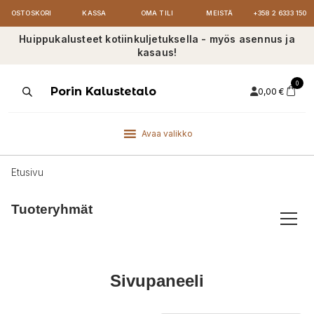
OSTOSKORI
KASSA
OMA TILI
MEISTÄ
+358 2 6333 150
Huippukalusteet kotiinkuljetuksella - myös asennus ja
kasaus!
0
Products
Porin Kalustetalo
0,00
€
search
Avaa valikko
Etusivu
Tuoteryhmät
Sivupaneeli