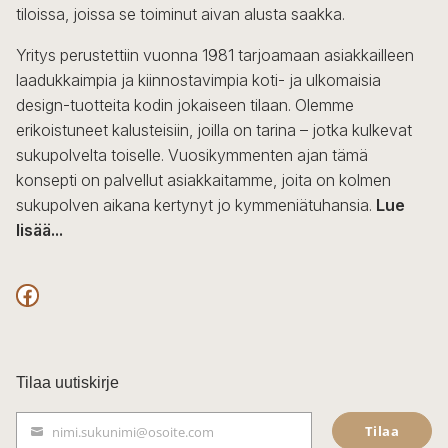
tiloissa, joissa se toiminut aivan alusta saakka.
tuotteen
sivulla.
Yritys perustettiin vuonna 1981 tarjoamaan asiakkailleen
laadukkaimpia ja kiinnostavimpia koti- ja ulkomaisia
design-tuotteita kodin jokaiseen tilaan. Olemme
erikoistuneet kalusteisiin, joilla on tarina – jotka kulkevat
sukupolvelta toiselle. Vuosikymmenten ajan tämä
konsepti on palvellut asiakkaitamme, joita on kolmen
sukupolven aikana kertynyt jo kymmeniätuhansia.
Lue
lisää...
F
a
c
Tilaa uutiskirje
e
Tilaa
nimi.sukunimi@osoite.com
b
S