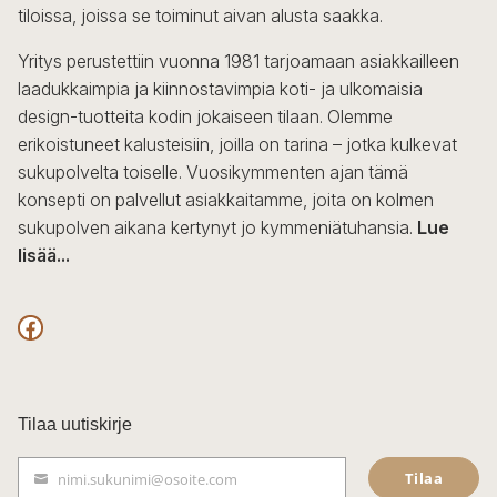
tiloissa, joissa se toiminut aivan alusta saakka.
tuotteen
sivulla.
Yritys perustettiin vuonna 1981 tarjoamaan asiakkailleen
laadukkaimpia ja kiinnostavimpia koti- ja ulkomaisia
design-tuotteita kodin jokaiseen tilaan. Olemme
erikoistuneet kalusteisiin, joilla on tarina – jotka kulkevat
sukupolvelta toiselle. Vuosikymmenten ajan tämä
konsepti on palvellut asiakkaitamme, joita on kolmen
sukupolven aikana kertynyt jo kymmeniätuhansia.
Lue
lisää...
F
a
c
Tilaa uutiskirje
e
Tilaa
nimi.sukunimi@osoite.com
b
S