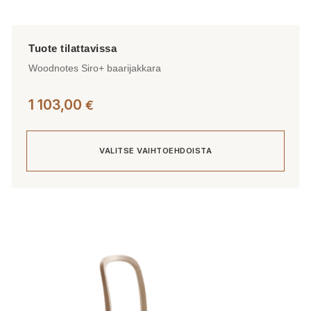
Woodnotes Siro+ baarijakkara
1 103,00
€
VALITSE VAIHTOEHDOISTA
Tällä
tuotteella
on
useampi
muunnelma.
Voit
tehdä