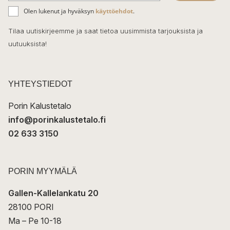
ä
o
Olen lukenut ja hyväksyn
käyttöehdot
.
h
k
o
Tilaa uutiskirjeemme ja saat tietoa uusimmista tarjouksista ja
ö
uutuuksista!
k
p
o
s
t
YHTEYSTIEDOT
i
Porin Kalustetalo
info@porinkalustetalo.fi
02 633 3150
PORIN MYYMÄLÄ
Gallen-Kallelankatu 20
28100 PORI
Ma – Pe 10-18