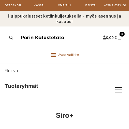
OSTOSKORI
KASSA
OMA TILI
MEISTÄ
+358 2 6333 150
Huippukalusteet kotiinkuljetuksella - myös asennus ja
kasaus!
0
Products
Porin Kalustetalo
0,00
€
search
Avaa valikko
Etusivu
Tuoteryhmät
Siro+