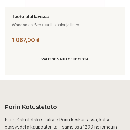
Woodnotes Siro+ tuoli, käsinojallinen
1 087,00
€
VALITSE VAIHTOEHDOISTA
Tällä
tuotteella
on
useampi
Porin Kalustetalo
muunnelma.
Voit
Porin Kalustetalo sijaitsee Porin keskustassa, katse-
tehdä
etäisyydellä kauppatorilta – samoissa 1200 neliömetrin
valinnat