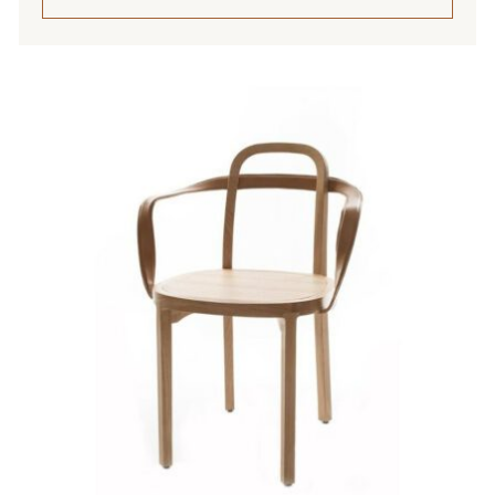
Tällä
tuotteella
on
useampi
muunnelma.
Voit
tehdä
valinnat
tuotteen
sivulla.