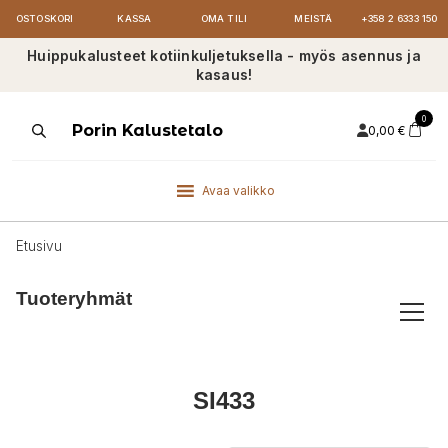
OSTOSKORI
KASSA
OMA TILI
MEISTÄ
+358 2 6333 150
Huippukalusteet kotiinkuljetuksella - myös asennus ja
kasaus!
0
Products
Porin Kalustetalo
0,00
€
search
Avaa valikko
Etusivu
Tuoteryhmät
SI433