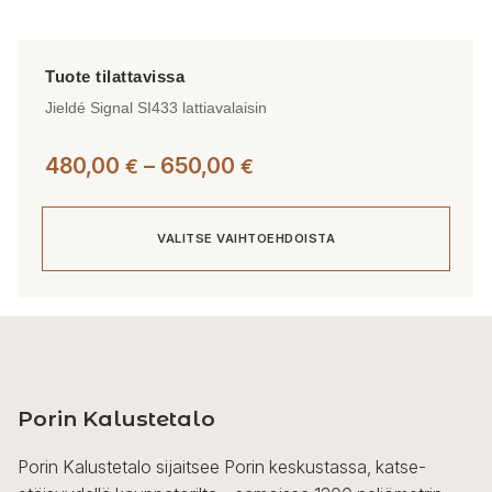
Jieldé Signal SI433 lattiavalaisin
Hintaluokka:
480,00
–
650,00
€
€
480,00 €
-
VALITSE VAIHTOEHDOISTA
650,00 €
Tällä
tuotteella
on
useampi
Porin Kalustetalo
muunnelma.
Voit
Porin Kalustetalo sijaitsee Porin keskustassa, katse-
tehdä