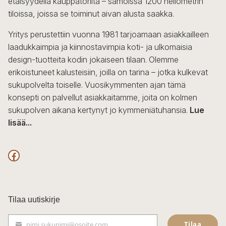
etäisyydellä kauppatorilta – samoissa 1200 neliömetrin
valinnat
tiloissa, joissa se toiminut aivan alusta saakka.
tuotteen
sivulla.
Yritys perustettiin vuonna 1981 tarjoamaan asiakkailleen
laadukkaimpia ja kiinnostavimpia koti- ja ulkomaisia
design-tuotteita kodin jokaiseen tilaan. Olemme
erikoistuneet kalusteisiin, joilla on tarina – jotka kulkevat
sukupolvelta toiselle. Vuosikymmenten ajan tämä
konsepti on palvellut asiakkaitamme, joita on kolmen
sukupolven aikana kertynyt jo kymmeniätuhansia.
Lue
lisää...
F
a
c
Tilaa uutiskirje
e
Tilaa
nimi.sukunimi@osoite.com