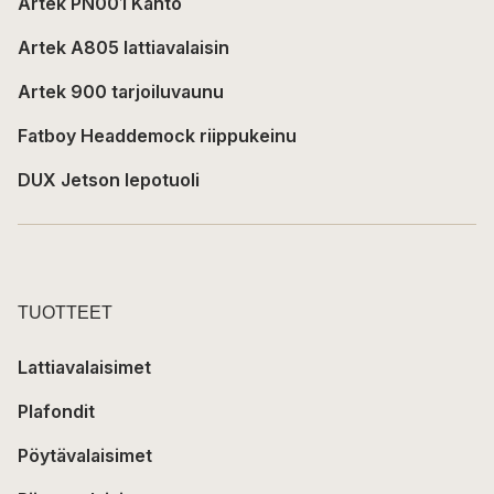
Artek PN001 Kanto
Artek A805 lattiavalaisin
Artek 900 tarjoiluvaunu
Fatboy Headdemock riippukeinu
DUX Jetson lepotuoli
TUOTTEET
Lattiavalaisimet
Plafondit
Pöytävalaisimet