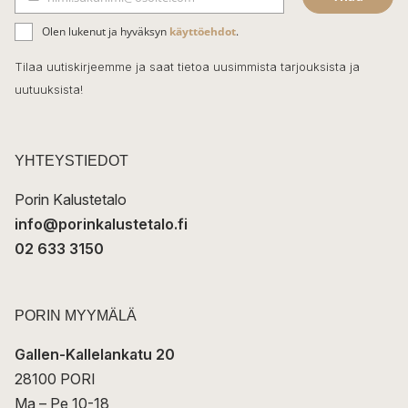
b
S
ä
o
Olen lukenut ja hyväksyn
käyttöehdot
.
h
k
o
Tilaa uutiskirjeemme ja saat tietoa uusimmista tarjouksista ja
ö
uutuuksista!
k
p
o
s
t
YHTEYSTIEDOT
i
Porin Kalustetalo
info@porinkalustetalo.fi
02 633 3150
PORIN MYYMÄLÄ
Gallen-Kallelankatu 20
28100 PORI
Ma – Pe 10-18