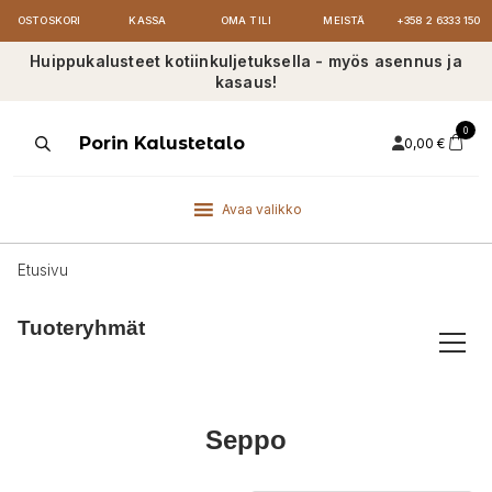
OSTOSKORI
KASSA
OMA TILI
MEISTÄ
+358 2 6333 150
Huippukalusteet kotiinkuljetuksella - myös asennus ja
kasaus!
0
Products
Porin Kalustetalo
0,00
€
search
Avaa valikko
Etusivu
Tuoteryhmät
Seppo