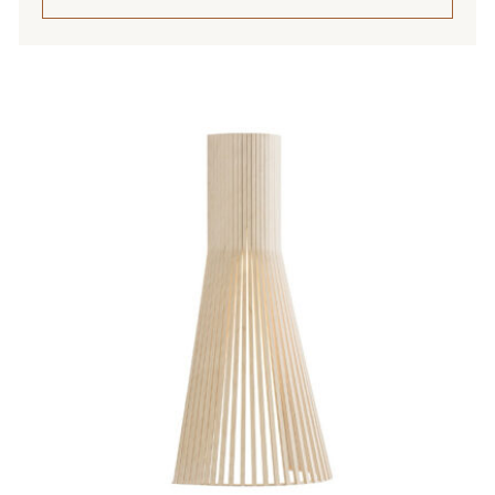
045,00 €
Tällä
tuotteella
on
useampi
muunnelma.
Voit
tehdä
valinnat
tuotteen
sivulla.