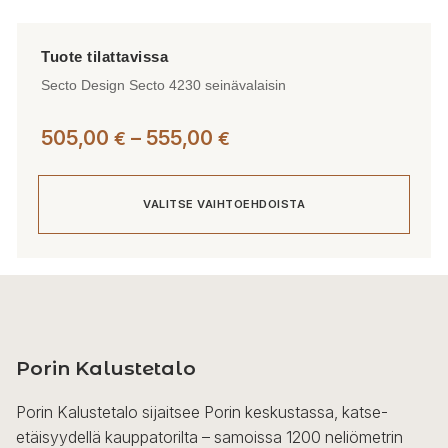
Secto Design Secto 4230 seinävalaisin
Hintaluokka:
505,00
–
555,00
€
€
505,00 €
-
VALITSE VAIHTOEHDOISTA
555,00 €
Tällä
tuotteella
on
useampi
Porin Kalustetalo
muunnelma.
Voit
Porin Kalustetalo sijaitsee Porin keskustassa, katse-
tehdä
etäisyydellä kauppatorilta – samoissa 1200 neliömetrin
valinnat