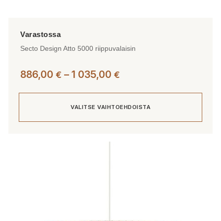
Secto Design Atto 5000 riippuvalaisin
Hintaluokka:
886,00
–
1 035,00
€
€
886,00 €
-
VALITSE VAIHTOEHDOISTA
1
035,00 €
Tällä
tuotteella
on
useampi
muunnelma.
Voit
tehdä