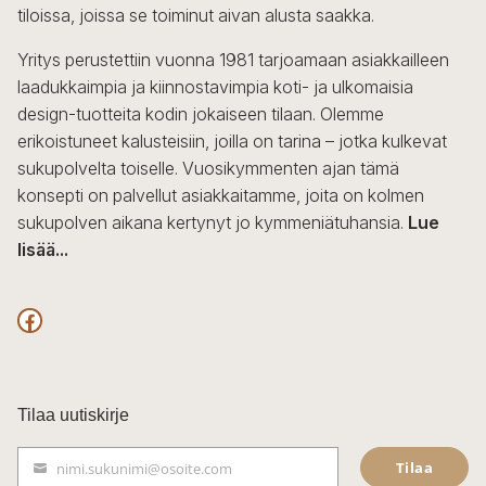
tiloissa, joissa se toiminut aivan alusta saakka.
tuotteen
sivulla.
Yritys perustettiin vuonna 1981 tarjoamaan asiakkailleen
laadukkaimpia ja kiinnostavimpia koti- ja ulkomaisia
design-tuotteita kodin jokaiseen tilaan. Olemme
erikoistuneet kalusteisiin, joilla on tarina – jotka kulkevat
sukupolvelta toiselle. Vuosikymmenten ajan tämä
konsepti on palvellut asiakkaitamme, joita on kolmen
sukupolven aikana kertynyt jo kymmeniätuhansia.
Lue
lisää...
F
a
c
Tilaa uutiskirje
e
Tilaa
nimi.sukunimi@osoite.com
b
S