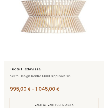
valinnat
tuotteen
sivulla.
Secto Design Kontro 6000 riippuvalaisin
Hintaluokka:
995,00
–
1 045,00
€
€
995,00 €
-
VALITSE VAIHTOEHDOISTA
1