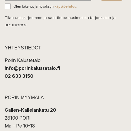
ä
o
Olen lukenut ja hyväksyn
käyttöehdot
.
h
k
o
Tilaa uutiskirjeemme ja saat tietoa uusimmista tarjouksista ja
ö
uutuuksista!
k
p
o
s
t
YHTEYSTIEDOT
i
Porin Kalustetalo
info@porinkalustetalo.fi
02 633 3150
PORIN MYYMÄLÄ
Gallen-Kallelankatu 20
28100 PORI
Ma – Pe 10-18