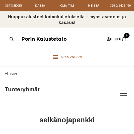
OSTOSKORI
KASSA
OMA TILI
MEISTÄ
+358 2 6333 150
Huippukalusteet kotiinkuljetuksella - myös asennus ja
kasaus!
0
Products
Porin Kalustetalo
0,00
€
search
Avaa valikko
Etusivu
Tuoteryhmät
selkänojapenkki