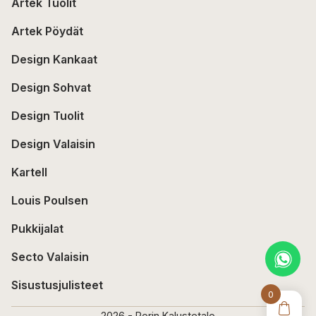
Artek Tuolit
Artek Pöydät
Design Kankaat
Design Sohvat
Design Tuolit
Design Valaisin
Kartell
Louis Poulsen
Pukkijalat
Secto Valaisin
Sisustusjulisteet
0
2026 - Porin Kalustetalo