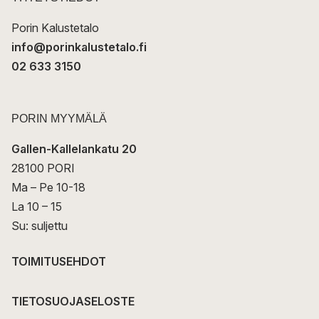
i
Porin Kalustetalo
info@porinkalustetalo.fi
02 633 3150
PORIN MYYMÄLÄ
Gallen-Kallelankatu 20
28100 PORI
Ma – Pe 10-18
La 10 – 15
Su: suljettu
TOIMITUSEHDOT
TIETOSUOJASELOSTE