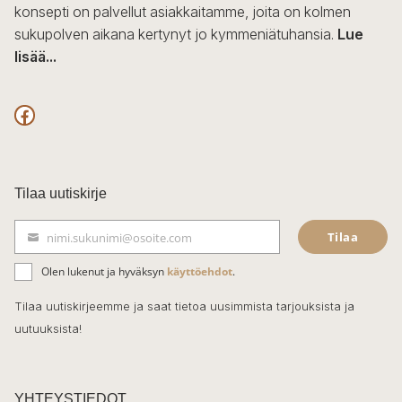
konsepti on palvellut asiakkaitamme, joita on kolmen
sukupolven aikana kertynyt jo kymmeniätuhansia.
Lue
lisää...
F
a
c
Tilaa uutiskirje
e
Tilaa
nimi.sukunimi@osoite.com
b
S
ä
o
Olen lukenut ja hyväksyn
käyttöehdot
.
h
k
o
Tilaa uutiskirjeemme ja saat tietoa uusimmista tarjouksista ja
ö
uutuuksista!
k
p
o
s
t
YHTEYSTIEDOT