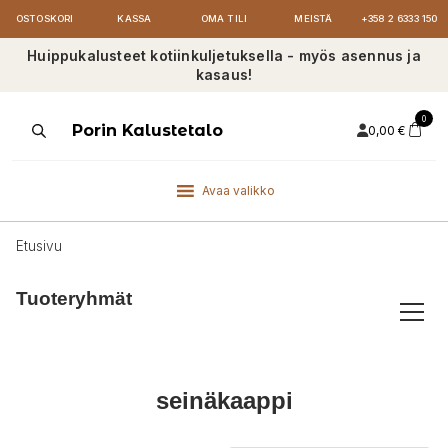
OSTOSKORI
KASSA
OMA TILI
MEISTÄ
+358 2 6333 150
Huippukalusteet kotiinkuljetuksella - myös asennus ja
kasaus!
0
Products
Porin Kalustetalo
0,00
€
search
Avaa valikko
Etusivu
Tuoteryhmät
seinäkaappi