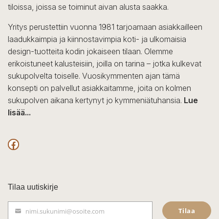
tiloissa, joissa se toiminut aivan alusta saakka.
tuotteen
sivulla.
Yritys perustettiin vuonna 1981 tarjoamaan asiakkailleen
laadukkaimpia ja kiinnostavimpia koti- ja ulkomaisia
design-tuotteita kodin jokaiseen tilaan. Olemme
erikoistuneet kalusteisiin, joilla on tarina – jotka kulkevat
sukupolvelta toiselle. Vuosikymmenten ajan tämä
konsepti on palvellut asiakkaitamme, joita on kolmen
sukupolven aikana kertynyt jo kymmeniätuhansia.
Lue
lisää...
F
a
c
Tilaa uutiskirje
e
Tilaa
nimi.sukunimi@osoite.com
b
S