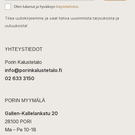
ä
o
Olen lukenut ja hyväksyn
käyttöehdot
.
h
k
o
Tilaa uutiskirjeemme ja saat tietoa uusimmista tarjouksista ja
ö
uutuuksista!
k
p
o
s
t
YHTEYSTIEDOT
i
Porin Kalustetalo
info@porinkalustetalo.fi
02 633 3150
PORIN MYYMÄLÄ
Gallen-Kallelankatu 20
28100 PORI
Ma – Pe 10-18