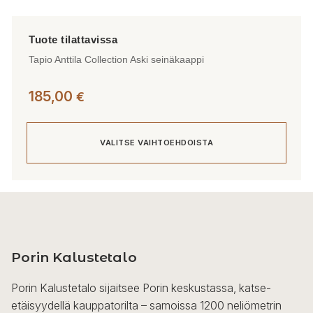
Tapio Anttila Collection Aski seinäkaappi
185,00
€
VALITSE VAIHTOEHDOISTA
Tällä
tuotteella
on
useampi
Porin Kalustetalo
muunnelma.
Voit
Porin Kalustetalo sijaitsee Porin keskustassa, katse-
tehdä
etäisyydellä kauppatorilta – samoissa 1200 neliömetrin
valinnat