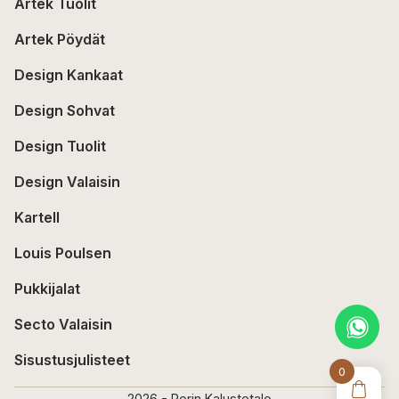
Artek Tuolit
Artek Pöydät
Design Kankaat
Design Sohvat
Design Tuolit
Design Valaisin
Kartell
Louis Poulsen
Pukkijalat
Secto Valaisin
Sisustusjulisteet
0
2026 - Porin Kalustetalo