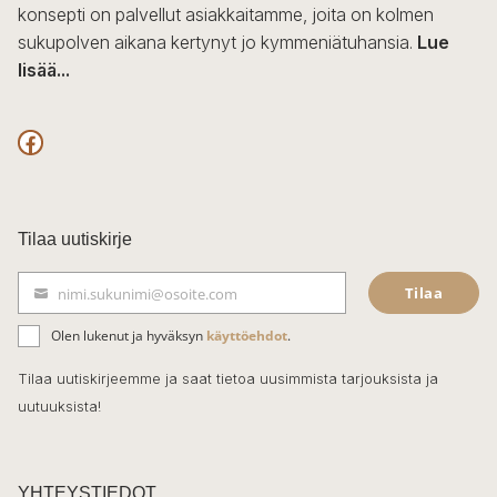
konsepti on palvellut asiakkaitamme, joita on kolmen
sukupolven aikana kertynyt jo kymmeniätuhansia.
Lue
lisää...
F
a
c
Tilaa uutiskirje
e
Tilaa
nimi.sukunimi@osoite.com
b
S
ä
o
Olen lukenut ja hyväksyn
käyttöehdot
.
h
k
o
Tilaa uutiskirjeemme ja saat tietoa uusimmista tarjouksista ja
ö
uutuuksista!
k
p
o
s
t
YHTEYSTIEDOT