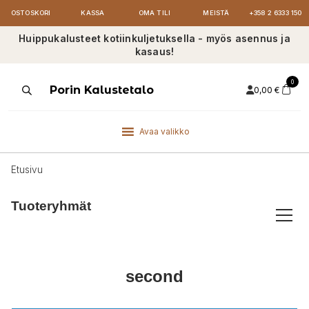
OSTOSKORI
KASSA
OMA TILI
MEISTÄ
+358 2 6333 150
Huippukalusteet kotiinkuljetuksella - myös asennus ja
kasaus!
0
Products
Porin Kalustetalo
0,00
€
search
Avaa valikko
Etusivu
Tuoteryhmät
second