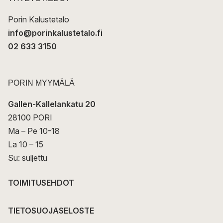
i
Porin Kalustetalo
info@porinkalustetalo.fi
02 633 3150
PORIN MYYMÄLÄ
Gallen-Kallelankatu 20
28100 PORI
Ma – Pe 10-18
La 10 – 15
Su: suljettu
TOIMITUSEHDOT
TIETOSUOJASELOSTE