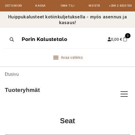
OSTOSKORI
KASSA
OMA TILI
MEISTÄ
+358 2 6333 150
Huippukalusteet kotiinkuljetuksella - myös asennus ja
kasaus!
0
Products
Porin Kalustetalo
0,00
€
search
Avaa valikko
Etusivu
Tuoteryhmät
Seat