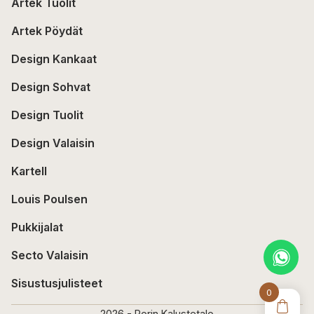
Artek Tuolit
Artek Pöydät
Design Kankaat
Design Sohvat
Design Tuolit
Design Valaisin
Kartell
Louis Poulsen
Pukkijalat
Secto Valaisin
Sisustusjulisteet
0
2026 - Porin Kalustetalo