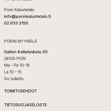
i
Porin Kalustetalo
info@porinkalustetalo.fi
02 633 3150
PORIN MYYMÄLÄ
Gallen-Kallelankatu 20
28100 PORI
Ma – Pe 10-18
La 10 – 15
Su: suljettu
TOIMITUSEHDOT
TIETOSUOJASELOSTE