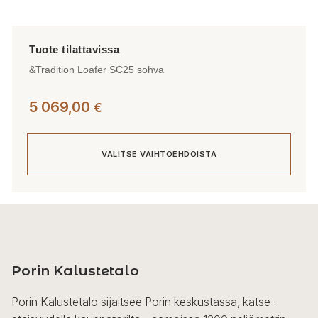
&Tradition Loafer SC25 sohva
5 069,00
€
VALITSE VAIHTOEHDOISTA
Tällä
tuotteella
on
useampi
Porin Kalustetalo
muunnelma.
Voit
Porin Kalustetalo sijaitsee Porin keskustassa, katse-
tehdä