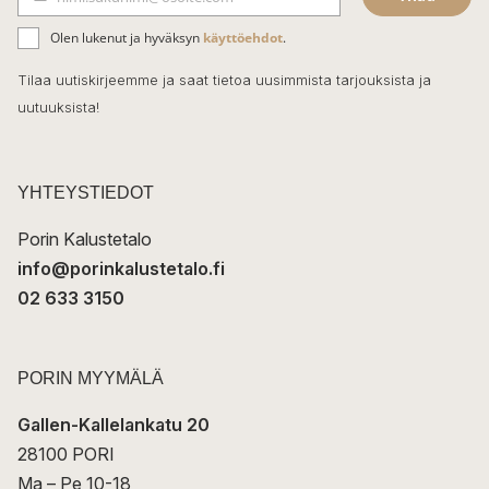
b
S
ä
o
Olen lukenut ja hyväksyn
käyttöehdot
.
h
k
o
Tilaa uutiskirjeemme ja saat tietoa uusimmista tarjouksista ja
ö
uutuuksista!
k
p
o
s
t
YHTEYSTIEDOT
i
Porin Kalustetalo
info@porinkalustetalo.fi
02 633 3150
PORIN MYYMÄLÄ
Gallen-Kallelankatu 20
28100 PORI
Ma – Pe 10-18