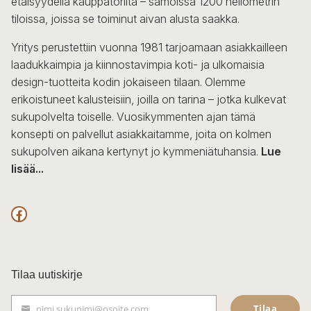
etäisyydellä kauppatorilta – samoissa 1200 neliömetrin
valinnat
tiloissa, joissa se toiminut aivan alusta saakka.
tuotteen
sivulla.
Yritys perustettiin vuonna 1981 tarjoamaan asiakkailleen
laadukkaimpia ja kiinnostavimpia koti- ja ulkomaisia
design-tuotteita kodin jokaiseen tilaan. Olemme
erikoistuneet kalusteisiin, joilla on tarina – jotka kulkevat
sukupolvelta toiselle. Vuosikymmenten ajan tämä
konsepti on palvellut asiakkaitamme, joita on kolmen
sukupolven aikana kertynyt jo kymmeniätuhansia.
Lue
lisää...
F
a
c
Tilaa uutiskirje
e
Tilaa
nimi.sukunimi@osoite.com