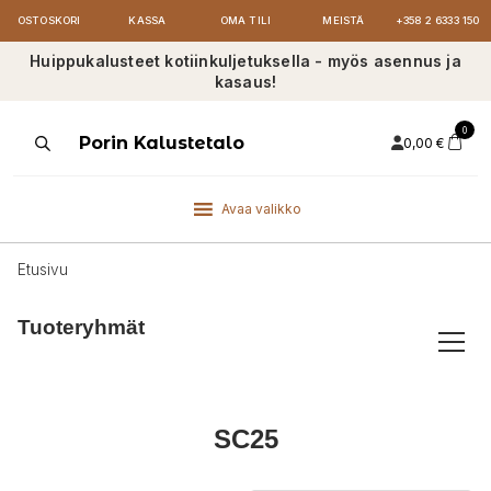
OSTOSKORI
KASSA
OMA TILI
MEISTÄ
+358 2 6333 150
Huippukalusteet kotiinkuljetuksella - myös asennus ja
kasaus!
0
Products
Porin Kalustetalo
0,00
€
search
Avaa valikko
Etusivu
Tuoteryhmät
SC25