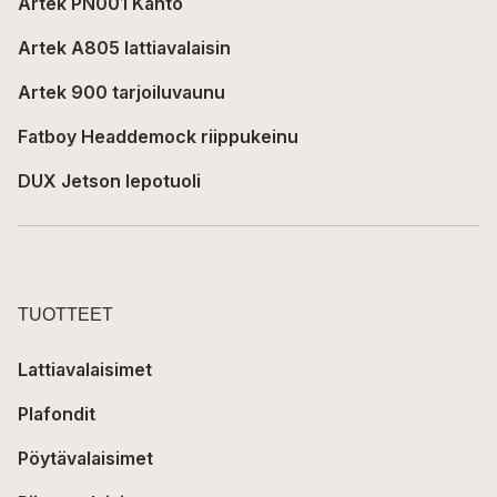
Artek PN001 Kanto
Artek A805 lattiavalaisin
Artek 900 tarjoiluvaunu
Fatboy Headdemock riippukeinu
DUX Jetson lepotuoli
TUOTTEET
Lattiavalaisimet
Plafondit
Pöytävalaisimet