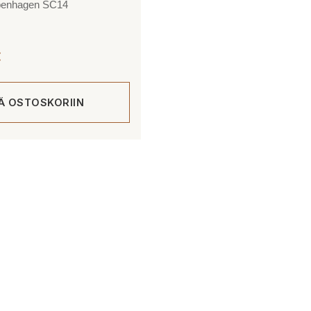
openhagen SC14
€
ÄÄ OSTOSKORIIN