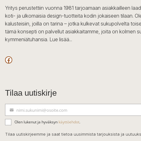
Yritys perustettiin vuonna 1981 tarjoamaan asiakkailleen laa
koti- ja ulkomaisia design-tuotteita kodin jokaiseen tilaan. 
kalusteisiin, joilla on tarina – jotka kulkevat sukupolvelta to
tämä konsepti on palvellut asiakkaitamme, joita on kolmen s
kymmeniätuhansia.
Lue lisää...
Facebook
Tilaa uutiskirje
nimi.sukunimi@osoite.com
S
ä
Olen lukenut ja hyväksyn
käyttöehdot
.
h
k
Tilaa uutiskirjeemme ja saat tietoa uusimmista tarjouksista ja uutuuks
ö