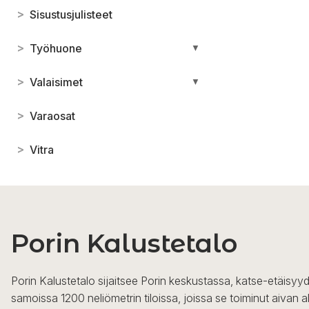
>
Sisustusjulisteet
>
Työhuone
▼
>
Valaisimet
▼
>
Varaosat
>
Vitra
Porin Kalustetalo
Porin Kalustetalo sijaitsee Porin keskustassa, katse-etäisyyd
samoissa 1200 neliömetrin tiloissa, joissa se toiminut aivan a