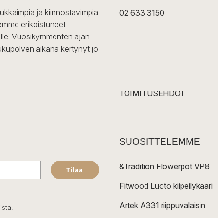
dukkaimpia ja kiinnostavimpia
02 633 3150
Olemme erikoistuneet
iselle. Vuosikymmenten ajan
ukupolven aikana kertynyt jo
TOIMITUSEHDOT
SUOSITTELEMME
&Tradition Flowerpot VP8
Tilaa
Fitwood Luoto kiipeilykaari
Artek A331 riippuvalaisin
ista!