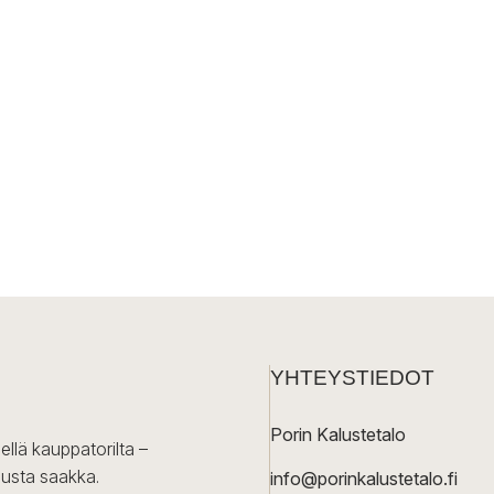
YHTEYSTIEDOT
Porin Kalustetalo
ellä kauppatorilta –
lusta saakka.
info@porinkalustetalo.fi