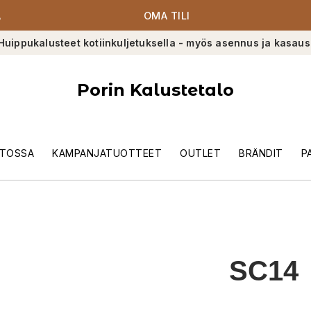
A
OMA TILI
Huippukalusteet kotiinkuljetuksella - myös asennus ja kasaus
Porin Kalustetalo
TOSSA
KAMPANJATUOTTEET
OUTLET
BRÄNDIT
P
SC14