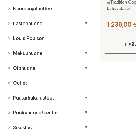
&Tradition C
>
Kampanjatuotteet
lattiavalaisin
>
Lastenhuone
▼
1 239,00
>
Louis Poulsen
LIS
>
Makuuhuone
▼
>
Olohuone
▼
>
Outlet
>
Puutarhakalusteet
▼
>
Ruokahuone/keittiö
▼
>
Sisustus
▼