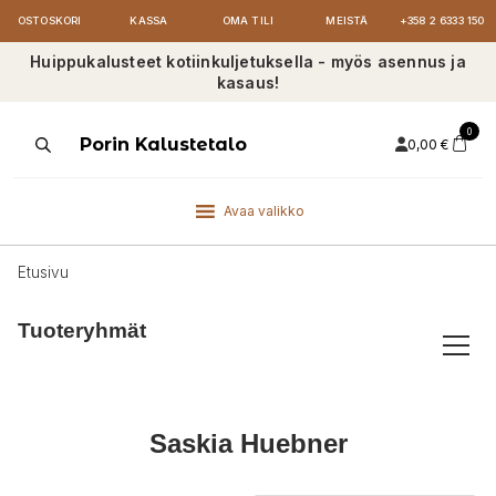
OSTOSKORI
KASSA
OMA TILI
MEISTÄ
+358 2 6333 150
Huippukalusteet kotiinkuljetuksella - myös asennus ja
kasaus!
0
Products
Porin Kalustetalo
0,00
€
search
Avaa valikko
Etusivu
Tuoteryhmät
Saskia Huebner