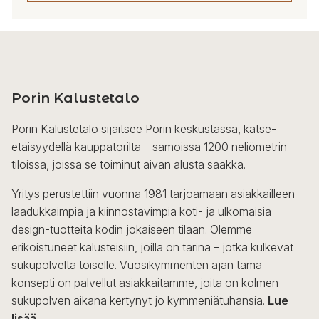
Porin Kalustetalo
Porin Kalustetalo sijaitsee Porin keskustassa, katse-
etäisyydellä kauppatorilta – samoissa 1200 neliömetrin
tiloissa, joissa se toiminut aivan alusta saakka.
Yritys perustettiin vuonna 1981 tarjoamaan asiakkailleen
laadukkaimpia ja kiinnostavimpia koti- ja ulkomaisia
design-tuotteita kodin jokaiseen tilaan. Olemme
erikoistuneet kalusteisiin, joilla on tarina – jotka kulkevat
sukupolvelta toiselle. Vuosikymmenten ajan tämä
konsepti on palvellut asiakkaitamme, joita on kolmen
sukupolven aikana kertynyt jo kymmeniätuhansia.
Lue
lisää...