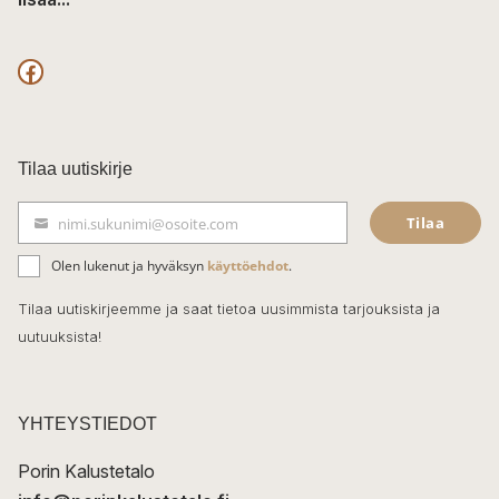
F
a
c
Tilaa uutiskirje
e
Tilaa
nimi.sukunimi@osoite.com
b
S
ä
o
Olen lukenut ja hyväksyn
käyttöehdot
.
h
k
o
Tilaa uutiskirjeemme ja saat tietoa uusimmista tarjouksista ja
ö
uutuuksista!
k
p
o
s
t
YHTEYSTIEDOT
i
Porin Kalustetalo